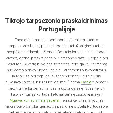
Tikrojo tarpsezonio praskaidrinimas
Portugalijoje
Tada atėjo tas kitas bent pora mėnesių trunkantis
tarpsezonio likutis, per kurį sportininkai užbaiginėjo tai, ko
nespėjo pasidaryti iki žiemos. Bet kaip įprasta, itin nuobodų
laikmetį dažnai praskraidrina M.Samsono viražai Europoje bei
Pasaulyje. Šį kartą buvo apsistota ties Portugalija. Per žiemą
nuo čempioniško Škoda Fabia N5 automobilio iškonstravus
lauk pliusą bei papuošus išties nuostabiu dizainu, šis
nukeliavo į pietus, kur raliuoti galima. Žinoma
Fafėje
tuo metų
laiku irgi ne ką geriau nei pas mus, pridėkime išties ne itin
kaip iškritusias kortas ir lietuviai ten neužsibuvę išlėkė į
Algarvę, kur jau šilta ir saulėta
. Ten su keliomis išlygomis
viskas buvo gerokai geriau, o į paskutinę stotelę Portugalijoje
vėl netoliese jau lankytos Fafės atvyko netgi du lietuviški