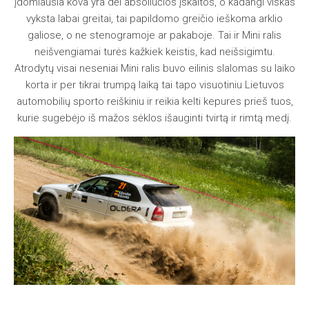
įdomiausia kova yra dėl absoliučios įskaitos, o kadangi viskas
vyksta labai greitai, tai papildomo greičio ieškoma arklio
galiose, o ne stenogramoje ar pakaboje. Tai ir Mini ralis
neišvengiamai turės kažkiek keistis, kad neišsigimtu.
Atrodytų visai neseniai Mini ralis buvo eilinis slalomas su laiko
korta ir per tikrai trumpą laiką tai tapo visuotiniu Lietuvos
automobilių sporto reiškiniu ir reikia kelti kepures prieš tuos,
kurie sugebėjo iš mažos sėklos išauginti tvirtą ir rimtą medį.