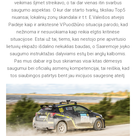
veikimas šįmet streikavo, o tai dar vienas itin svarbus
saugumo aspektas. O kur dar starto tvarkų, tiksliau Top5
niuansai, lokalinių zonų skandalai ir t.t. E.Valeišos atvejis
Paidėje kaip ir ankstesnė V.Puodžiūno situacija parodo, kad
nežinoma ir nesuvokiama kaip reikia elgtis kritinėse
situacijose. Estai už tai, tiems, kas nestojo prie apvirtusio
lietuvių ekipažo išdalino nekuklias baudas, o Saaremoje įvyko
saugumo instruktažas dalyviams estų bei anglų kalbomis.
Pas mus dabar irgi bus skiriamas visai kitas dėmesys
saugumui bei oficialių asmenų kompetencijai, tai reiškia, kad
tos siaubingos patirtys bent jau inicijuos saugesnę ateitį.