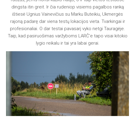
dingsta itin greit. Ir čia rudeniop visiems pagalbos ranką
ištiesė Ugnius Vainevičius su Marku Buteikiu, Ukmergės
rajoną padarę dar viena testų lokacijos vieta. Tvarkingai ir
profesionaliai. O dar testai pavasarį vyko netgi Tauragėje.
Taip, kad pasiruošimas varžyboms LARČ’e tapo visai kitokio
lygio reikalu ir tai yra labai gerai.