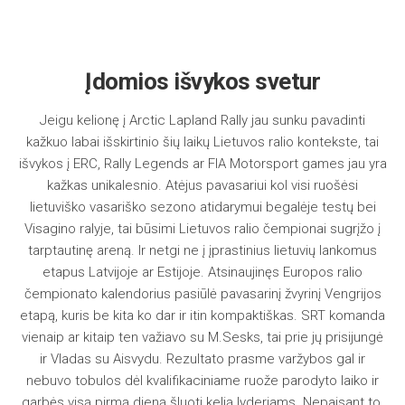
Įdomios išvykos svetur
Jeigu kelionę į Arctic Lapland Rally jau sunku pavadinti
kažkuo labai išskirtinio šių laikų Lietuvos ralio kontekste, tai
išvykos į ERC, Rally Legends ar FIA Motorsport games jau yra
kažkas unikalesnio. Atėjus pavasariui kol visi ruošėsi
lietuviško vasariško sezono atidarymui begalėje testų bei
Visagino ralyje, tai būsimi Lietuvos ralio čempionai sugrįžo į
tarptautinę areną. Ir netgi ne į įprastinius lietuvių lankomus
etapus Latvijoje ar Estijoje. Atsinaujinęs Europos ralio
čempionato kalendorius pasiūlė pavasarinį žvyrinį Vengrijos
etapą, kuris be kita ko dar ir itin kompaktiškas. SRT komanda
vienaip ar kitaip ten važiavo su M.Sesks, tai prie jų prisijungė
ir Vladas su Aisvydu. Rezultato prasme varžybos gal ir
nebuvo tobulos dėl kvalifikaciniame ruože parodyto laiko ir
garbės visą pirmą dieną šluoti kelią lyderiams. Nepaisant to,