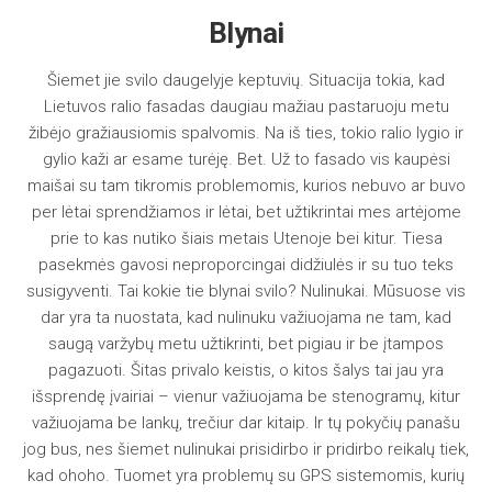
Blynai
Šiemet jie svilo daugelyje keptuvių. Situacija tokia, kad
Lietuvos ralio fasadas daugiau mažiau pastaruoju metu
žibėjo gražiausiomis spalvomis. Na iš ties, tokio ralio lygio ir
gylio kaži ar esame turėję. Bet. Už to fasado vis kaupėsi
maišai su tam tikromis problemomis, kurios nebuvo ar buvo
per lėtai sprendžiamos ir lėtai, bet užtikrintai mes artėjome
prie to kas nutiko šiais metais Utenoje bei kitur. Tiesa
pasekmės gavosi neproporcingai didžiulės ir su tuo teks
susigyventi. Tai kokie tie blynai svilo? Nulinukai. Mūsuose vis
dar yra ta nuostata, kad nulinuku važiuojama ne tam, kad
saugą varžybų metu užtikrinti, bet pigiau ir be įtampos
pagazuoti. Šitas privalo keistis, o kitos šalys tai jau yra
išsprendę įvairiai – vienur važiuojama be stenogramų, kitur
važiuojama be lankų, trečiur dar kitaip. Ir tų pokyčių panašu
jog bus, nes šiemet nulinukai prisidirbo ir pridirbo reikalų tiek,
kad ohoho. Tuomet yra problemų su GPS sistemomis, kurių