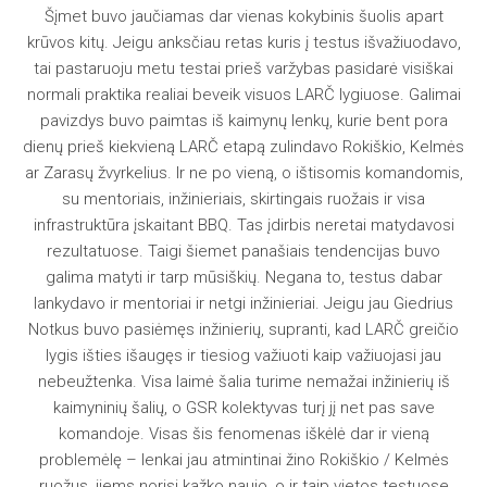
Šįmet buvo jaučiamas dar vienas kokybinis šuolis apart
krūvos kitų. Jeigu anksčiau retas kuris į testus išvažiuodavo,
tai pastaruoju metu testai prieš varžybas pasidarė visiškai
normali praktika realiai beveik visuos LARČ lygiuose. Galimai
pavizdys buvo paimtas iš kaimynų lenkų, kurie bent pora
dienų prieš kiekvieną LARČ etapą zulindavo Rokiškio, Kelmės
ar Zarasų žvyrkelius. Ir ne po vieną, o ištisomis komandomis,
su mentoriais, inžinieriais, skirtingais ruožais ir visa
infrastruktūra įskaitant BBQ. Tas įdirbis neretai matydavosi
rezultatuose. Taigi šiemet panašiais tendencijas buvo
galima matyti ir tarp mūsiškių. Negana to, testus dabar
lankydavo ir mentoriai ir netgi inžinieriai. Jeigu jau Giedrius
Notkus buvo pasiėmęs inžinierių, supranti, kad LARČ greičio
lygis išties išaugęs ir tiesiog važiuoti kaip važiuojasi jau
nebeužtenka. Visa laimė šalia turime nemažai inžinierių iš
kaimyninių šalių, o GSR kolektyvas turį jį net pas save
komandoje. Visas šis fenomenas iškėlė dar ir vieną
problemėlę – lenkai jau atmintinai žino Rokiškio / Kelmės
ruožus, jiems norisi kažko naujo, o ir taip vietos testuose