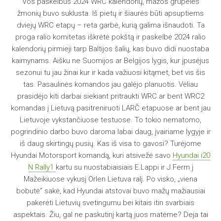
Vos paskelbus 2024 WRC kalendorių, mažos grupelės
žmonių buvo suklusta. Iš pietų ir šiaurės būti apsuptiems
dviejų WRC etapų – reta garbė, kurią galima išnaudoti. Ta
proga ralio komitetas iškrėtė pokštą ir paskelbė 2024 ralio
kalendorių pirmieji tarp Baltijos šalių, kas buvo didi nuostaba
kaimynams. Aišku ne Suomijos ar Belgijos lygis, kur įpusėjus
sezonui tu jau žinai kur ir kada važiuosi kitąmet, bet vis šis
tas. Pasaulinės komandos jau galėjo planuotis. Vėliau
prasidėjo kiti darbai siekiant pritraukti WRC ar bent WRC2
komandas į Lietuvą pasitreniruoti LARČ etapuose ar bent jau
Lietuvoje vykstančiuose testuose. To tokio nematomo,
pogrindinio darbo buvo daroma labai daug, įvairiame lygyje ir
iš daug skirtingų pusių. Kas iš visa to gavosi? Turėjome
Hyundai Motorsport komandą, kuri atsivežė savo
Hyundai i20
N Rally1
kartu su nuostabiaisiais E.Lappi ir J.Ferm į
Mažeikiuose vykusį Orlen Lietuva ralį. Po visko, „viena
bobutė” sakė, kad Hyundai atstovai buvo mažų mažiausiai
pakerėti Lietuvių svetingumu bei kitais itin svarbiais
aspektais. Žiu, gal ne paskutinį kartą juos matėme? Deja tai