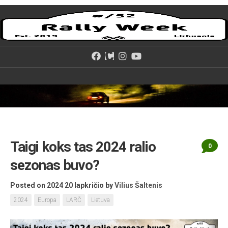
Skip
to
content
Taigi koks tas 2024 ralio
0
sezonas buvo?
Posted on 2024 20 lapkričio
by
Vilius Šaltenis
2024
Europa
LARČ
Lietuva