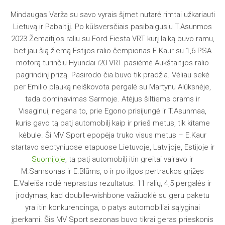
Mindaugas Varža su savo vyrais šįmet nutarė rimtai užkariauti
Lietuvą ir Pabaltijį. Po kūlsversčiais pasibaigusiu T.Asunmos
2023 Žemaitijos raliu su Ford Fiesta VRT kurį laiką buvo ramu,
bet jau šią žiemą Estijos ralio čempionas E.Kaur su 1,6 PSA
motorą turinčiu Hyundai i20 VRT pasiėmė Aukštaitijos ralio
pagrindinį prizą. Pasirodo čia buvo tik pradžia. Vėliau sekė
per Emilio plauką neiškovota pergalė su Martynu Alūksnėje,
tada dominavimas Sarmoje. Atėjus šiltiems orams ir
Visaginui, negana to, prie Egono prisijungė ir T.Asunmaa,
kuris gavo tą patį automobilį kaip ir prieš metus, tik kitame
kėbule. Ši MV Sport epopėja truko visus metus – E.Kaur
startavo septyniuose etapuose Lietuvoje, Latvijoje, Estijoje ir
Suomijoje
, tą patį automobilį itin greitai vairavo ir
M.Samsonas ir E.Blūms, o ir po ilgos pertraukos grįžęs
E.Valeiša rodė neprastus rezultatus. 11 ralių, 4,5 pergalės ir
įrodymas, kad doublle-wishbone važiuoklė su geru paketu
yra itin konkurencinga, o patys automobiliai sąlyginai
įperkami. Šis MV Sport sezonas buvo tikrai geras prieskonis