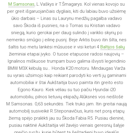
M.Samsonas
, L.Vaškys ir T.Šmagarys. Kol vienas kovojo su
per greit išgaruojančiais dygliais, kiti du labiau buvo užsiėmę
ūkio darbais – Linas su Laurynu medžių pagalba vadavo
savo Škoda iš pusnies, na o Tomas su Kristian vadavo
sniegą, kurio gerokai per daug sulindo į variklio skyrių po
nemenko smūgio į eilinę pusnį. Beje Arktis buvo itin šilta, nes
šaltis tuo metu lankėsi mūsuose ir visi keturi 4
Baltijos šalių
žieminiai etapai įvyko. O tuose etapuose radosi naujovių –
Ignalinos miškuose trumpam buvo galima išvysti legendinio
BMW M3X kėbulą su… Honda K20 motoru. Mindaugas Varža
su vyrais užsimojo kaip reikiant parodyti ko verti jų gaminami
automobiliai ir štai Aukštaitija buvo paimta itin greito esto
Egono Kauro. Kiek vėliau su tuo pačiu Hyundai i20
automobiliu, pilnos lietuvių ekipažų Alūksnės vos neišlošė
M.Samsonas. 0,63 sekundės. Tiek truko jam. Itin greitai naują
automobilį susiveikė R.Steponavičius, kuris net porą etapų
žiemą spėjo pralėkti jau su Škoda Fabia R5. Pusiau dieninė,
pusiau naktinė Aukštaitija vėl žavėjo vienais geresnių šalyje
greičio ruožų, kurie būtent tą šeštadienį buvo idealūs