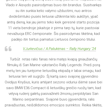
Vlado ir Aisvydo pasirodymas buvo itin brandus. Susitvarkęs
su itin sunkia kelio valymo užduotimi, nuo antros
dvidešimtuko pusės lietuviai užtikrintai kilo aukštyn, ypač
antrą dieną, kai jau jiems teko kiek geresnė starto pozicija.
11 vieta bendroje įskaitoje ir pirma tarp tų, kurie pastoviai
nevažiuoja ERC čempionate. Šis pasirodymas tikėtina, kad
padėjo itin tvirtus pamatus Lietuvos čempiono titului.
V.Jurkevičius / A.Paliukėnas – Rally Hungary ’24
Turbūt retas ralio fanas nėra matęs kvapą gniaužiančių
filmukų iš San Marine vykstančio Rally Legends. Prieš porą
metų ten jau turėjome lietuvišką ekipažą ir labai smagu, kad
lietuviai ten vėl sugrįžo. Šį kartą savo svajonę įgyvendino
Ovidijus Knyšius, kuris artėjant sezono viduriui išėmė save bei
savo BMW E36 Compact iš lietuviškų greičio ruožų tam, kad
vėlyvą rudenį galėtų pasivažinėti žmonių perpildytais San
Marino serpantinais. Svajonė buvo įgyvendinta, ralis
pravažiuotas, neišdildomos emocijos surinktos. Reikia tikėtis,