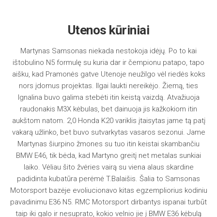
Utenos kūriniai
Martynas Samsonas niekada nestokoja idėjų. Po to kai
ištobulino N5 formulę su kuria dar ir čempionu patapo, tapo
aišku, kad Pramonės gatve Utenoje neužilgo vėl riedės koks
nors įdomus projektas. Ilgai laukti nereikėjo. Žiemą, ties
Ignalina buvo galima stebėti itin keistą vaizdą. Atvažiuoja
raudonakis M3X kėbulas, bet dainuoja jis kažkokiom itin
aukštom natom. 2,0 Honda K20 variklis įtaisytas jame tą patį
vakarą užlinko, bet buvo sutvarkytas vasaros sezonui. Jame
Martynas šiurpino žmones su tuo itin keistai skambančiu
BMW E46, tik bėda, kad Martyno greitį net metalas sunkiai
laiko. Vėliau šito žvėries vairą su viena alaus skardine
padidinta kubatūra perėmė T.Balaišis. Šalia to Samsonas
Motorsport bazėje evoliucionavo kitas egzempliorius kodiniu
pavadinimu E36 N5. RMC Motorsport dirbantys ispanai turbūt
taip iki galo ir nesuprato, kokio velnio jie į BMW E36 kėbulą