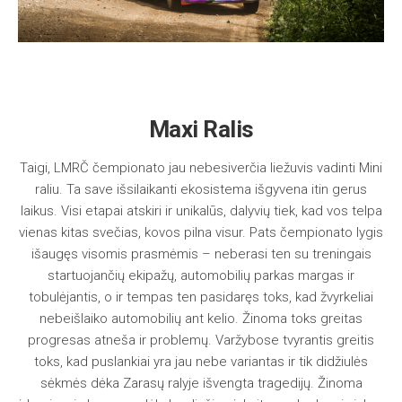
Maxi Ralis
Taigi, LMRČ čempionato jau nebesiverčia liežuvis vadinti Mini
raliu. Ta save išsilaikanti ekosistema išgyvena itin gerus
laikus. Visi etapai atskiri ir unikalūs, dalyvių tiek, kad vos telpa
vienas kitas svečias, kovos pilna visur. Pats čempionato lygis
išaugęs visomis prasmėmis – neberasi ten su treningais
startuojančių ekipažų, automobilių parkas margas ir
tobulėjantis, o ir tempas ten pasidaręs toks, kad žvyrkeliai
nebeišlaiko automobilių ant kelio. Žinoma toks greitas
progresas atneša ir problemų. Varžybose tvyrantis greitis
toks, kad puslankiai yra jau nebe variantas ir tik didžiulės
sėkmės dėka Zarasų ralyje išvengta tragedijų. Žinoma