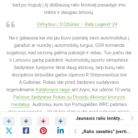
kad po truputį į šį didžiausią ralio festivalį pasaulyje ims
rinktis ir daugiau lietuvių.
O.Knyšius / D.Ožiūnas – Rally Legend ’24
Na ir galiausiai kai visi jau buvo pastatę savo automobilius į
garažus ar nuvežę į automobilių turgus, GSR komanda
sugalvojo, kad sezoną galima pabaigti ir vėliau. Tuo pačiu dar
ir Lietuvos garbę padidinti. Automobilių sporto olimpinėse
žaidynėse turėjome tikrai daug atstovų, tarp kurių ralio
disciplinos lietuviška garbe rūpinosi R.Steponavičius bei
A.Gulbinas. Rokas dar prieš žaidynes sudalyvavo
legendiniame
Katalonijos ralyje
ant žvyro, kur užėmė 10 vietą.
Pačiose žaidynėse Rokas su Dovydu iškovojo bronzos
medalius
. Audroniui, kuris turi Portugališko WRC patirties
deja nepasisekė – kliudytas akmuo itin greit pabaigė misiją.
Jaunasis ralio lenktynininkas Markas Buteikis kelia sparnus į Estiją: su nauju automobiliu varžysis dėl galimybės dalyvauti Europos čempionate
R.Steponavičius / D.Ketvirtis – RallyRACC Catalunya –
Costa Daurada
„Ralio savaitės“ įvertinimai LARČ 2024 dalyviams: didžiausi sezono laimėtojai ir pralaimėtojai