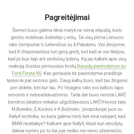
Pagreitėjimai
Šiemet buvo galima tikrai matyti ne vieną ekipažą, kurio
greičio indeksas šoktelėjo į viršų. Tai visų pirma Lietuvos
ralio čempionai V.Jurkevičius su A.Paliukėnu. Visi žinojome,
kad R.Steponavičius turi gerą greitį, bet kaži ar visi tikėjosi,
kad jis bus taip arti senbūvių lyderių. Ką jau kalbėti apie visų
reakciją išvydus pirmuosius brolių
Buivydų pasirodymus su
Ford Fiesta N5
. Kas geriausia tie pasirodymai pradžioje
tęsėsi iki pat sezono galo. Daug kalbų buvo, kad tas žingsnis
per didelis, bet kur tau. Po Visagino ralio tos kalbos tapo
senomis ir nebeadekvačiomis. Tada dar buvo neretai LARČ
bendros įskaitos reikalus užgoždavusios LARČ9 kovos tarp
M.Buteikio, E.Kuckos ir K.Bučinsko. Įsivaizduojat juos su
Rally4 technika, su kuria galima minti tiek eina nebijant, kad
BMW neatlaikys? Kalbant apie Rally4, klasė kuri atrodytų
dalinai numirs po to kai joje neliko nei vieno užsieniečio,