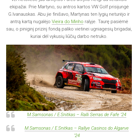
ekipažai. Prie Martyno, su antros kartos VW Golf prisijungė
G.Ivanauskas. Abu jie finišavo, Martynas ten lygių neturėjo ir
antrą kartą nugalėjo
Vieira do Minho
ralyje. Taurę pasiėmė
sau, o piniginį prizinį fondą paliko vietinei ugniagesių brigadai,
kuriai dėl vykusių liūčių darbo netruko.
M.Samsonas / E.Snitkas – Ralli Serras de Fafe ’24
M.Samsonas / E.Snitkas – Rallye Casinos do Algarve
’24