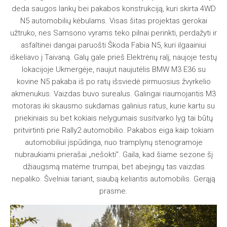
deda saugos lankų bei pakabos konstrukciją, kuri skirta 4WD
N5 automobilių kėbulams. Visas šitas projektas gerokai
užtruko, nes Samsono vyrams teko pilnai perinkti, perdažyti ir
asfaltinei dangai paruošti Škoda Fabia N5, kuri ilgaainiui
iškeliavo į Taivaną. Galų gale prieš Elektrėnų ralį, naujoje testų
lokacijoje Ukmergėje, naujut naujutėlis BMW M3 E36 su
kovine N5 pakaba iš po ratų išsviedė pirmuosius žvyrkelio
akmenukus. Vaizdas buvo surealus. Galingai riaumojantis M3
motoras iki skausmo sukdamas galinius ratus, kurie kartu su
priekiniais su bet kokiais nelygumais susitvarko lyg tai būtų
pritvirtinti prie Rally2 automobilio. Pakabos eiga kaip tokiam
automobiliui įspūdinga, nuo tramplynų stenogramoje
nubraukiami prierašai „nešokti”. Gaila, kad šiame sezone šį
džiaugsmą matėme trumpai, bet abejingų tas vaizdas
nepaliko. Švelniai tariant, siaubą keliantis automobilis. Gerąją
prasme.