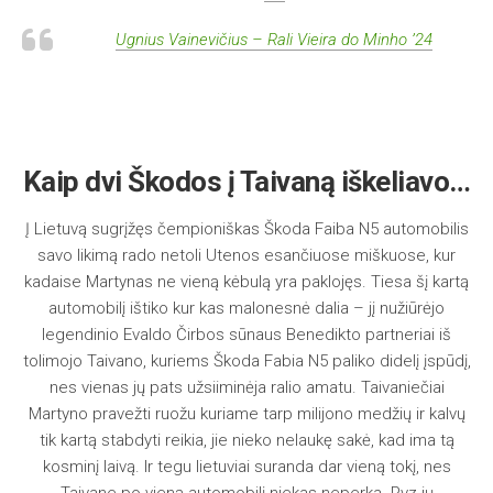
Ugnius Vainevičius – Rali Vieira do Minho ’24
Kaip dvi Škodos į Taivaną iškeliavo…
Į Lietuvą sugrįžęs čempioniškas Škoda Faiba N5 automobilis
savo likimą rado netoli Utenos esančiuose miškuose, kur
kadaise Martynas ne vieną kėbulą yra paklojęs. Tiesa šį kartą
automobilį ištiko kur kas malonesnė dalia – jį nužiūrėjo
legendinio Evaldo Čirbos sūnaus Benedikto partneriai iš
tolimojo Taivano, kuriems Škoda Fabia N5 paliko didelį įspūdį,
nes vienas jų pats užsiiminėja ralio amatu. Taivaniečiai
Martyno pravežti ruožu kuriame tarp milijono medžių ir kalvų
tik kartą stabdyti reikia, jie nieko nelaukę sakė, kad ima tą
kosminį laivą. Ir tegu lietuviai suranda dar vieną tokį, nes
Taivane po vieną automobilį niekas neperka. Pvz jų