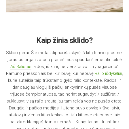
Kaip žinia sklido?
Sklido gerai. Šie metai stipriai išsiskyrė iš kitų turinio prasme.
Įprastus organizatorių pranešimus spaudai šiemet itin pildė
Aš Ralistas
laidos, iš kurių ne viena buvo itin „pagardinta”
Ramūno prieskoniais bei kur buvę, kur nebuvę
Ralio išdykėliai
,
kurie suteikia taip trūkstamo gylio ralio kontekste. Radosi ir
dar daugiau vlogų iš pačių lenktynininkų pusės visuose
trijuose čempionatuose, tad norint sugaudyti / sužiūrėti /
suklausyti visą ralio srautą jau tam reikia vos ne pusės etato.
Daugėja ir pačios medijos, į Utena buvo atvykę krūva latvių
atstovų ir vienas kitas lenkas, o tikiu kituose etapuose taip
pat akreditacijų išdalinta nemažai. Kitaip tariant, turint tiek
turinio, galima Lietuvos automobilių ralio čempionatą