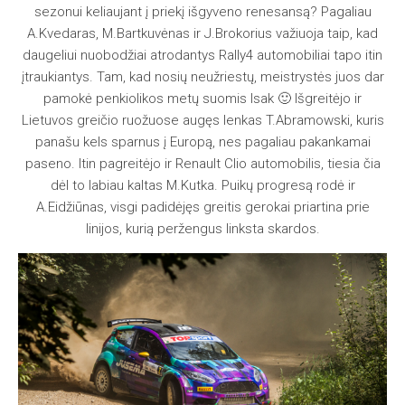
sezonui keliaujant į priekį išgyveno renesansą? Pagaliau
A.Kvedaras, M.Bartkuvėnas ir J.Brokorius važiuoja taip, kad
daugeliui nuobodžiai atrodantys Rally4 automobiliai tapo itin
įtraukiantys. Tam, kad nosių neužriestų, meistrystės juos dar
pamokė penkiolikos metų suomis Isak 🙂 Išgreitėjo ir
Lietuvos greičio ruožuose augęs lenkas T.Abramowski, kuris
panašu kels sparnus į Europą, nes pagaliau pakankamai
paseno. Itin pagreitėjo ir Renault Clio automobilis, tiesia čia
dėl to labiau kaltas M.Kutka. Puikų progresą rodė ir
A.Eidžiūnas, visgi padidėjęs greitis gerokai priartina prie
linijos, kurią peržengus linksta skardos.