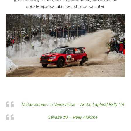
spustelėjus šaltukui bei išlindus saulutei.
M.Samsonas / U.Vainevičius – Arctic Lapland Rally ’24
Savaitė #3 – Rally Alūksne