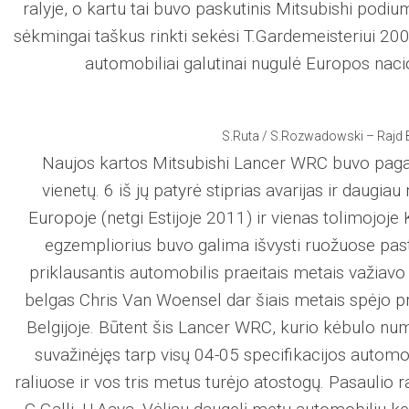
ralyje, o kartu tai buvo paskutinis Mitsubishi podi
sėkmingai taškus rinkti sekėsi T.Gardemeisteriui 200
automobiliai galutinai nugulė Europos nac
S.Ruta / S.Rozwadowski – Rajd 
Naujos kartos Mitsubishi Lancer WRC buvo pagam
vienetų. 6 iš jų patyrė stiprias avarijas ir daug
Europoje (netgi Estijoje 2011) ir vienas tolimojoje K
egzempliorius buvo galima išvysti ruožuose pasta
priklausantis automobilis praeitais metais važiavo 
belgas Chris Van Woensel dar šiais metais spėjo 
Belgijoje. Būtent šis Lancer WRC, kurio kėbulo num
suvažinėjęs tarp visų 04-05 specifikacijos automo
raliuose ir vos tris metus turėjo atostogų. Pasaulio 