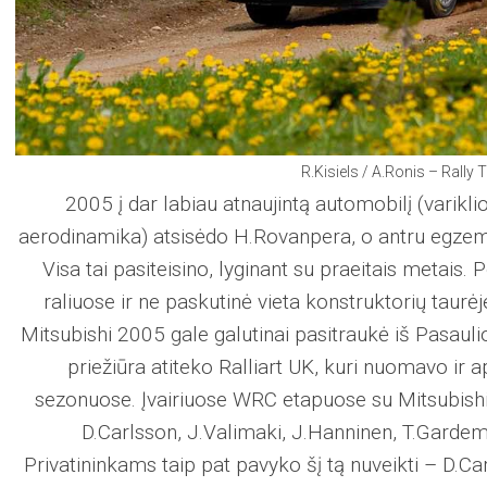
R.Kisiels / A.Ronis – Rally T
2005 į dar labiau atnaujintą automobilį (varikli
aerodinamika) atsisėdo H.Rovanpera, o antru egzempli
Visa tai pasiteisino, lyginant su praeitais metais.
raliuose ir ne paskutinė vieta konstruktorių taurė
Mitsubishi 2005 gale galutinai pasitraukė iš Pasauli
priežiūra atiteko Ralliart UK, kuri nuomavo ir
sezonuose. Įvairiuose WRC etapuose su Mitsubish
D.Carlsson, J.Valimaki, J.Hanninen, T.Gardeme
Privatininkams taip pat pavyko šį tą nuveikti – D.Ca