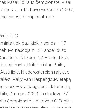
umas Pasaulio ralio čempionate. Visai
7 metais. Ir tai buvo viskas. Po 2007,
ionaliniuose čempionatuose.
Barborka ’12
inta tiek pat, kiek ir senos – 17
iau nebuvo naudojami. 5 Lancer dužo
anadoje. Iš likusių 12 – vėlgi tik du
ruoju metu. Britui Tristan Bailey
Austrijoje, Niederostereich ralyje, o
pralėkti Rally van Haspengouw etapą
eris #8 – yra daugiausiai kilometrų
bilių. Nuo pat 2004 jis startavo 77
ralio čempionate juo kovojo G.Panizzi,