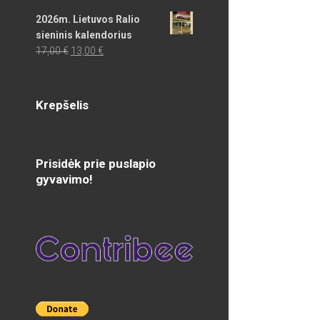
2026m. Lietuvos Ralio
sieninis kalendorius
Original
Current
17,00
€
13,00
€
price
price
was:
is:
17,00 €.
13,00 €.
Krepšelis
Prisidėk prie puslapio
gyvavimo!