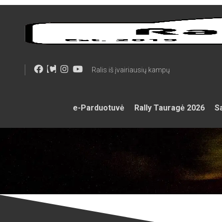
Skip
to
content
Ralis iš įvairiausių kampų
e-Parduotuvė
Rally Tauragė 2026
Sa