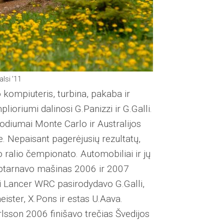
alsi ’11
o kompiuteris, turbina, pakaba ir
oriumi dalinosi G.Panizzi ir G.Galli.
 Podiumai Monte Carlo ir Australijos
je. Nepaisant pagerėjusių rezultatų,
o ralio čempionato. Automobiliai ir jų
 aptarnavo mašinas 2006 ir 2007
i Lancer WRC pasirodydavo G.Galli,
ister, X.Pons ir estas U.Aava.
rlsson 2006 finišavo trečias Švedijos