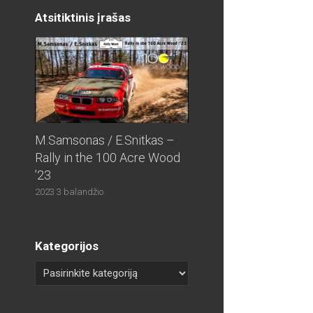
Atsitiktinis įrašas
M.Samsonas / E.Snitkas –
Rally in the 100 Acre Wood
’23
2023 3 balandžio
Kategorijos