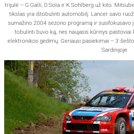
trijulė – G.Galli, D.Sola ir K.Sohlberg už kito. Mitsubi
tikslas yra ištobulinti automobilį. Lancer savo ruož
sumažino 2004 sezono programą ir susifokusavo 
tobulinti buvo ką, nes naujasis kūrinys pastoviai
elektronikos gedimų. Geriausi pasiekimai – 3 šeštos
Sardinijoje.