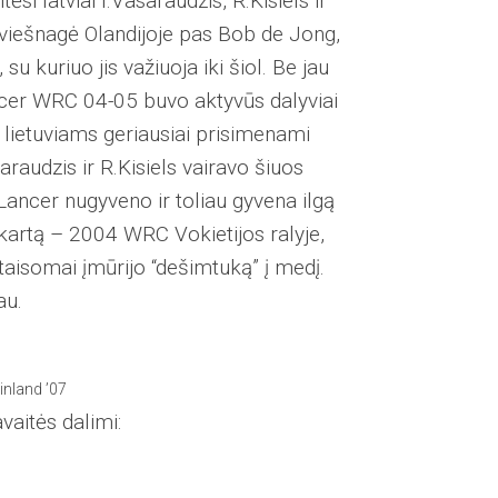
si latviai I.Vasaraudzis, R.Kisiels ir
viešnagė Olandijoje pas Bob de Jong,
u kuriuo jis važiuoja iki šiol. Be jau
Lancer WRC 04-05 buvo aktyvūs dalyviai
s lietuviams geriausiai prisimenami
raudzis ir R.Kisiels vairavo šiuos
ancer nugyveno ir toliau gyvena ilgą
kartą – 2004 WRC Vokietijos ralyje,
aisomai įmūrijo “dešimtuką” į medį.
au.
Finland ’07
vaitės dalimi: