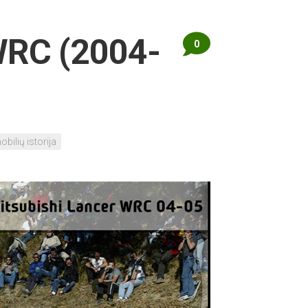
WRC (2004-
0
ilių istorija