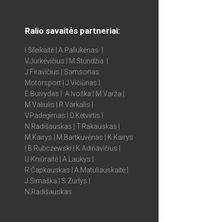
Ralio savaitės partneriai:
I.Šileikaitė | A.Paliukėnas |
V.Jurkevičius | M.Stundžia |
J.Firavičius | Samsonas
Motorsport | J.Vičiūnas |
E.Buivydas | A.Ivoška | M.Varža |
M.Valiulis | R.Varkalis |
V.Padegimas | D.Ketvirtis |
N.Radišauskas | T.Rakauskas |
M.Kairys | M.Bartkuvėnas | K.Kairys
| B.Rubczewski | K.Adinavičius |
U.Kniūraitė | A.Laukys |
R.Čapkauskas | A.Matuliauskaitė |
J.Simaška | S.Zurlys |
N.Radišauskas