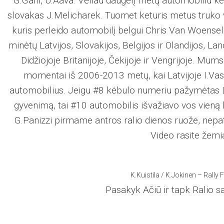
G.Galli, U.Aava. Vėliau daugelį metų automobiliu keitė
slovakas J.Melicharek. Tuomet keturis metus truko 
kuris perleido automobilį belgui Chris Van Woensel, s
minėtų Latvijos, Slovakijos, Belgijos ir Olandijos, 
Didžiojoje Britanijoje, Čekijoje ir Vengrijoje. Mum
momentai iš 2006-2013 metų, kai Latvijoje I.Vasa
automobilius. Jeigu #8 kėbulo numeriu pažymėtas L
gyvenimą, tai #10 automobilis išvažiavo vos vieną 
G.Panizzi pirmame antros ralio dienos ruože, nepat
Video rasite žemi
K.Kuistila / K.Jokinen – Rally 
Pasakyk Ačiū ir tapk Ralio sa