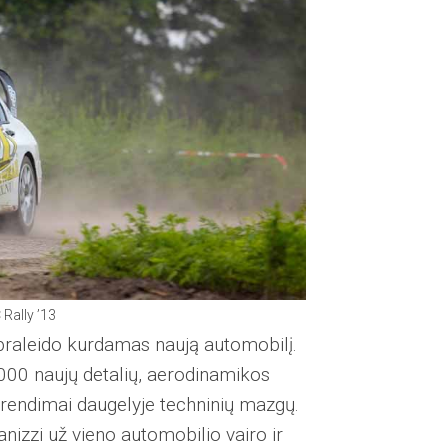
Rally ’13
praleido kurdamas naują automobilį.
,000 naujų detalių, aerodinamikos
sprendimai daugelyje techninių mazgų.
izzi už vieno automobilio vairo ir