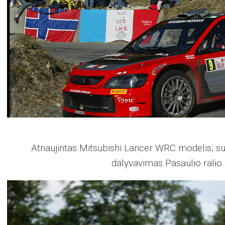
Atnaujintas Mitsubishi Lancer WRC modelis, su
dalyvavimas Pasaulio rali