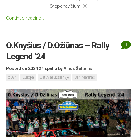
Steponavičiumi 🙂
Continue reading…
O.Knyšius / D.Ožiūnas – Rally
1
Legend ’24
Posted on 2024 24 spalio
by
Vilius Šaltenis
2024
Europa
Lietuviai užsienyje
San Marinas