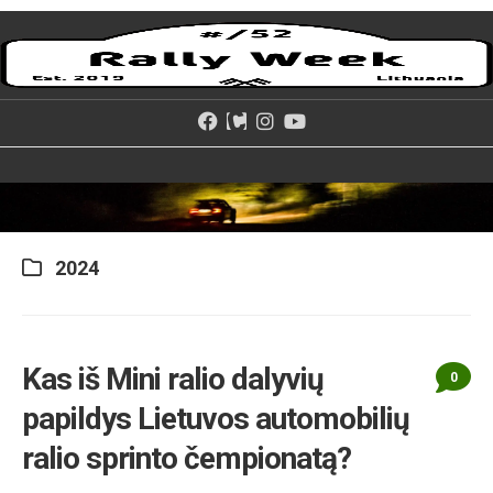
Skip
to
content
2024
Kas iš Mini ralio dalyvių
0
papildys Lietuvos automobilių
ralio sprinto čempionatą?