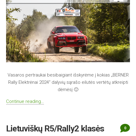
Vasaros pertraukai besibaigiant išskyrėme į kokias „BERNER
Rally Elektrėnai 2024“ dalyvių sąrašo eilutės vertėtų atkreipti
dėmėsį 🙂
Continue reading…
Lietuviškų R5/Rally2 klasės
0