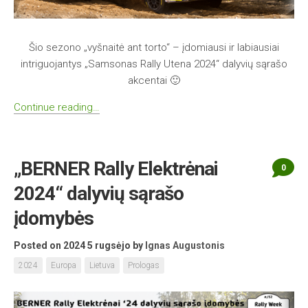
Šio sezono „vyšnaitė ant torto“ – įdomiausi ir labiausiai
intriguojantys „Samsonas Rally Utena 2024“ dalyvių sąrašo
akcentai 🙂
Continue reading…
„BERNER Rally Elektrėnai
0
2024“ dalyvių sąrašo
įdomybės
Posted on 2024 5 rugsėjo
by
Ignas Augustonis
2024
Europa
Lietuva
Prologas