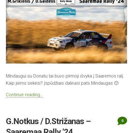
Mindaugui su Donatu tai buvo pirmoji išvyka į Saaremos ralį.
Kaip jiems sekėsi? Įspūdžiais dalinasi pats Mindaugas 🙂
Continue reading…
G.Notkus / D.Strižanas –
0
Saaremaa Rally ’24