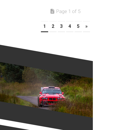
Page 1 of 5
1
2
3
4
5
»