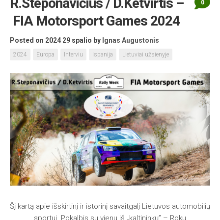
R.Steponavičius / D.Ketvirtis –
0
FIA Motorsport Games 2024
Posted on 2024 29 spalio
by
Ignas Augustonis
2024
Europa
Interviu
Ispanija
Lietuviai užsienyje
Šį kartą apie išskirtinį ir istorinį savaitgalį Lietuvos automobilių
sportui. Pokalbis su vienu iš „kaltininkų” – Roku