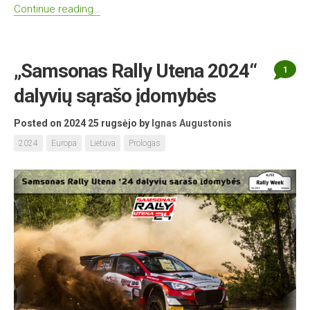
Continue reading…
„Samsonas Rally Utena 2024“
1
dalyvių sąrašo įdomybės
Posted on 2024 25 rugsėjo
by
Ignas Augustonis
2024
Europa
Lietuva
Prologas