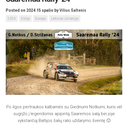
Posted on 2024 15 spalio
by
Vilius Šaltenis
2024
Estija
Europa
Lietuviai užsienyje
Po ilgos pertraukos kalbamės su Giedriumi Notkumi, kuris vėl
sugrįžo į legendomis apipintą Saaremos salą bei joje
vykstančią Baltijos šalių ralio uždarymo šventę 🙂