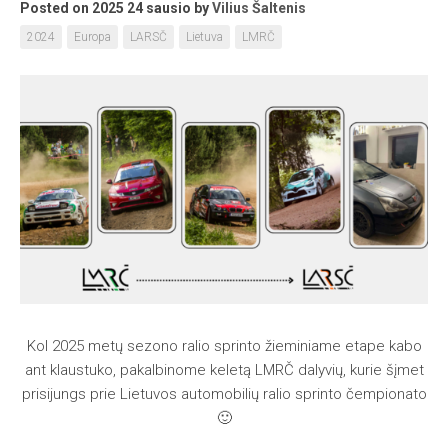
Posted on 2025 24 sausio
by
Vilius Šaltenis
2024
Europa
LARSČ
Lietuva
LMRČ
Kol 2025 metų sezono ralio sprinto žieminiame etape kabo
ant klaustuko, pakalbinome keletą LMRČ dalyvių, kurie šįmet
prisijungs prie Lietuvos automobilių ralio sprinto čempionato
🙂