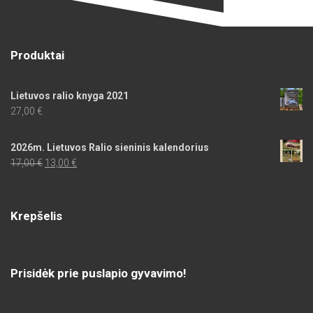
Produktai
Lietuvos ralio knyga 2021
27,00
€
2026m. Lietuvos Ralio sieninis kalendorius
Original
Current
17,00
€
13,00
€
price
price
was:
is:
17,00 €.
13,00 €.
Krepšelis
Prisidėk prie puslapio gyvavimo!