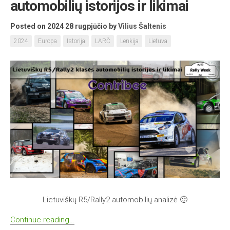
automobilių istorijos ir likimai
Posted on 2024 28 rugpjūčio
by
Vilius Šaltenis
2024
Europa
Istorija
LARČ
Lenkija
Lietuva
Lietuviškų R5/Rally2 automobilių analizė 🙂
Continue reading…