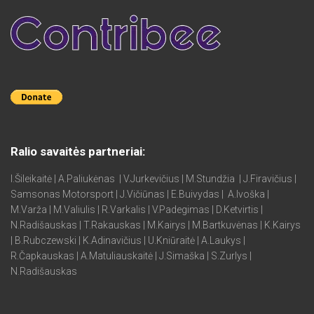
Ralio savaitės partneriai:
I.Šileikaitė | A.Paliukėnas | V.Jurkevičius | M.Stundžia | J.Firavičius |
Samsonas Motorsport | J.Vičiūnas | E.Buivydas | A.Ivoška |
M.Varža | M.Valiulis | R.Varkalis | V.Padegimas | D.Ketvirtis |
N.Radišauskas | T.Rakauskas | M.Kairys | M.Bartkuvėnas | K.Kairys
| B.Rubczewski | K.Adinavičius | U.Kniūraitė | A.Laukys |
R.Čapkauskas | A.Matuliauskaitė | J.Simaška | S.Zurlys |
N.Radišauskas