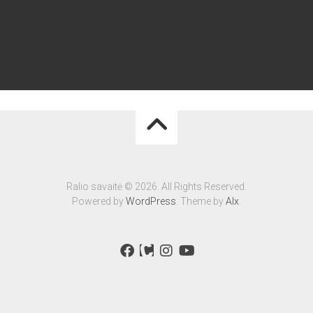
Ralio savaitė © 2026. All Rights Reserved.
Powered by
WordPress
. Theme by
Alx
.