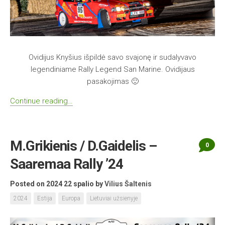
Ovidijus Knyšius išpildė savo svajonę ir sudalyvavo
legendiniame Rally Legend San Marine. Ovidijaus
pasakojimas 🙂
Continue reading…
M.Grikienis / D.Gaidelis –
0
Saaremaa Rally ’24
Posted on 2024 22 spalio
by
Vilius Šaltenis
2024
Estija
Europa
Lietuviai užsienyje