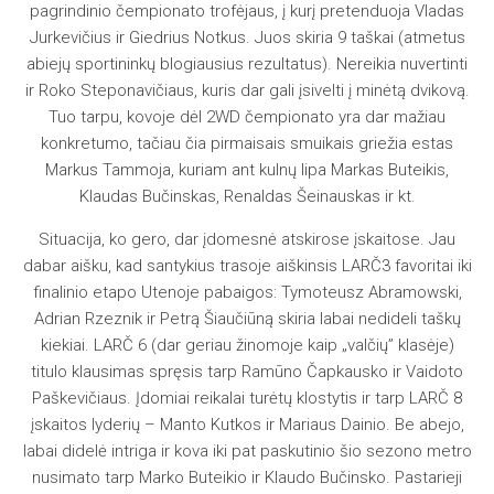
pagrindinio čempionato trofėjaus, į kurį pretenduoja Vladas
Jurkevičius ir Giedrius Notkus. Juos skiria 9 taškai (atmetus
abiejų sportininkų blogiausius rezultatus). Nereikia nuvertinti
ir Roko Steponavičiaus, kuris dar gali įsivelti į minėtą dvikovą.
Tuo tarpu, kovoje dėl 2WD čempionato yra dar mažiau
konkretumo, tačiau čia pirmaisais smuikais griežia estas
Markus Tammoja, kuriam ant kulnų lipa Markas Buteikis,
Klaudas Bučinskas, Renaldas Šeinauskas ir kt.
Situacija, ko gero, dar įdomesnė atskirose įskaitose. Jau
dabar aišku, kad santykius trasoje aiškinsis LARČ3 favoritai iki
finalinio etapo Utenoje pabaigos: Tymoteusz Abramowski,
Adrian Rzeznik ir Petrą Šiaučiūną skiria labai nedideli taškų
kiekiai. LARČ 6 (dar geriau žinomoje kaip „valčių” klasėje)
titulo klausimas spręsis tarp Ramūno Čapkausko ir Vaidoto
Paškevičiaus. Įdomiai reikalai turėtų klostytis ir tarp LARČ 8
įskaitos lyderių – Manto Kutkos ir Mariaus Dainio. Be abejo,
labai didelė intriga ir kova iki pat paskutinio šio sezono metro
nusimato tarp Marko Buteikio ir Klaudo Bučinsko. Pastarieji