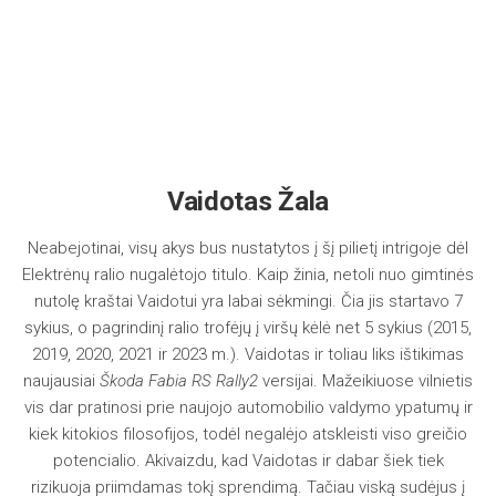
Vaidotas Žala
Neabejotinai, visų akys bus nustatytos į šį pilietį intrigoje dėl
Elektrėnų ralio nugalėtojo titulo. Kaip žinia, netoli nuo gimtinės
nutolę kraštai Vaidotui yra labai sėkmingi. Čia jis startavo 7
sykius, o pagrindinį ralio trofėjų į viršų kėlė net 5 sykius (2015,
2019, 2020, 2021 ir 2023 m.). Vaidotas ir toliau liks ištikimas
naujausiai
Škoda Fabia RS Rally2
versijai. Mažeikiuose vilnietis
vis dar pratinosi prie naujojo automobilio valdymo ypatumų ir
kiek kitokios filosofijos, todėl negalėjo atskleisti viso greičio
potencialio. Akivaizdu, kad Vaidotas ir dabar šiek tiek
rizikuoja priimdamas tokį sprendimą. Tačiau viską sudėjus į