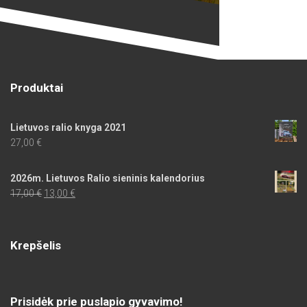
Produktai
Lietuvos ralio knyga 2021
27,00
€
2026m. Lietuvos Ralio sieninis kalendorius
Original
Current
17,00
€
13,00
€
price
price
was:
is:
17,00 €.
13,00 €.
Krepšelis
Prisidėk prie puslapio gyvavimo!