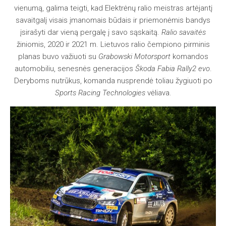
vienumą, galima teigti, kad Elektrėnų ralio meistras artėjantį
savaitgalį visais įmanomais būdais ir priemonėmis bandys
įsirašyti dar vieną pergalę į savo sąskaitą.
Ralio savaitės
žiniomis, 2020 ir 2021 m. Lietuvos ralio čempiono pirminis
planas buvo važiuoti su
Grabowski Motorsport
komandos
automobiliu, senesnės generacijos
Škoda Fabia Rally2 evo
.
Deryboms nutrūkus, komanda nusprendė toliau žygiuoti po
Sports Racing Technologies
vėliava.