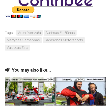
Tags:
Aron Domżała
Aurimas Eidžiūnas
Martynas Samsonas
Samsonas Motorsports
Vaidotas Žala
You may also like...