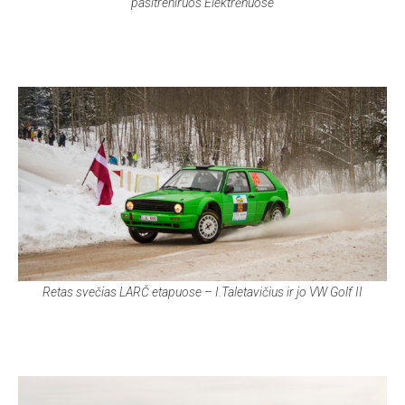
pasitreniruos Elektrėnuose
Retas svečias LARČ etapuose – I.Taletavičius ir jo VW Golf II