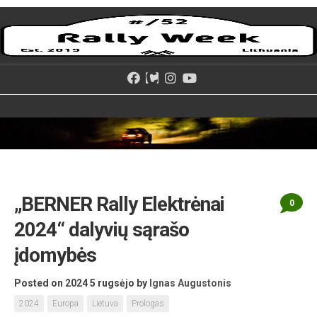
Skip
to
content
„BERNER Rally Elektrėnai
0
2024“ dalyvių sąrašo
įdomybės
Posted on 2024 5 rugsėjo
by
Ignas Augustonis
2024
Europa
Lietuva
Prologas