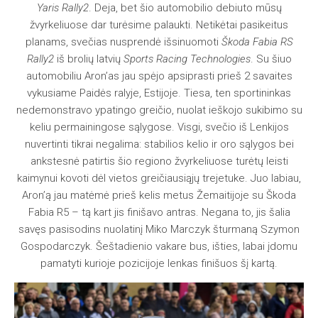
Yaris Rally2
. Deja, bet šio automobilio debiuto mūsų
žvyrkeliuose dar turėsime palaukti. Netikėtai pasikeitus
planams, svečias nusprendė išsinuomoti
Škoda Fabia RS
Rally2
iš brolių latvių
Sports Racing Technologies
. Su šiuo
automobiliu Aron’as jau spėjo apsiprasti prieš 2 savaites
vykusiame Paidės ralyje, Estijoje. Tiesa, ten sportininkas
nedemonstravo ypatingo greičio, nuolat ieškojo sukibimo su
keliu permainingose sąlygose. Visgi, svečio iš Lenkijos
nuvertinti tikrai negalima: stabilios kelio ir oro sąlygos bei
ankstesnė patirtis šio regiono žvyrkeliuose turėtų leisti
kaimynui kovoti dėl vietos greičiausiąjų trejetuke. Juo labiau,
Aron’ą jau matėmė prieš kelis metus Žemaitijoje su Škoda
Fabia R5 – tą kart jis finišavo antras. Negana to, jis šalia
savęs pasisodins nuolatinį Miko Marczyk šturmaną Szymon
Gospodarczyk. Šeštadienio vakare bus, išties, labai įdomu
pamatyti kurioje pozicijoje lenkas finišuos šį kartą.