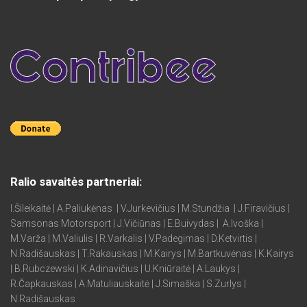
Ralio savaitės partneriai:
I.Šileikaitė | A.Paliukėnas | V.Jurkevičius | M.Stundžia | J.Firavičius |
Samsonas Motorsport | J.Vičiūnas | E.Buivydas | A.Ivoška |
M.Varža | M.Valiulis | R.Varkalis | V.Padegimas | D.Ketvirtis |
N.Radišauskas | T.Rakauskas | M.Kairys | M.Bartkuvėnas | K.Kairys
| B.Rubczewski | K.Adinavičius | U.Kniūraitė | A.Laukys |
R.Čapkauskas | A.Matuliauskaitė | J.Simaška | S.Zurlys |
N.Radišauskas