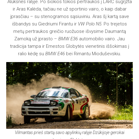
Alūksnės ralyje. Po šiokios tokios pertraukos į LARČ sugrįžta
ir Aras Kalėda, tačiau ne už sportinio vairo, o kaip dabar
įprasčiau – su stenogramos sąsiuviniu. Aras šį kartą save
išbandys su Giedriumi Firantu ir
VW Polo N5.
Po trejetos
metų pertraukos greičio ruožuose išvysime Daumantą
Zamoką už įprasto –
BMW E36
automobilio vairo. Jau
tradicija tampa ir Ernestos Globytės vienetinis iššokimas į
ralio kėdę su
BMW E46
bei Rimantu Mioduševskiu.
Vilmantas prieš startą savo apylinkių ralyje Dzūkijoje gerokai