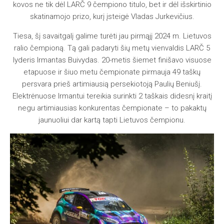
kovos ne tik dėl LARČ 9 čempiono titulo, bet ir dėl išskirtinio
skatinamojo prizo, kurį įsteigė Vladas Jurkevičius.
Tiesa, šį savaitgalį galime turėti jau pirmąjį 2024 m. Lietuvos
ralio čempioną. Tą gali padaryti šių metų vienvaldis LARČ 5
lyderis Irmantas Buivydas. 20-metis šiemet finišavo visuose
etapuose ir šiuo metu čempionate pirmauja 49 taškų
persvara prieš artimiausią persekiotoją Paulių Beniušį.
Elektrėnuose Irmantui tereikia surinkti 2 taškais didesnį kraitį
negu artimiausias konkurentas čempionate – to pakaktų
jaunuoliui dar kartą tapti Lietuvos čempionu.