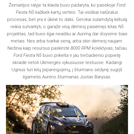
Žemaitijos ralyje ta klaida buvo padaryta, ko pasekoje
Ford
Fiesta N5
kažkiek kartų vertėsi. Tai visiškai natūralus
procesas, bet yra ir ūkinė to dalis. Gerokai sulamdytą kėbulą
reikia sutvarkyti, o garaže visą dėmesį pasiėmęs kitas
N5
projektas, tad buvo ilgai neaišku ar Aurimą dar išvysime šiais
metais. Nes arba tvarkai seną, arba skiri dėmesį naujam.
Nežinia kaip resursus paskirstė
8000 RPM
kolektyvas, tačiau
Ford Fiest
a
N5
buvo prikelta ir jau trečiadienio popietę
skraidė netoli Ukmergės vykusiuose testuose. Kadangi
Ugnius turi kitų įsipareigojimų, į šturmano sėdynę sugrįš
ilgametis Aurimo šturmanas Justas Barysas.