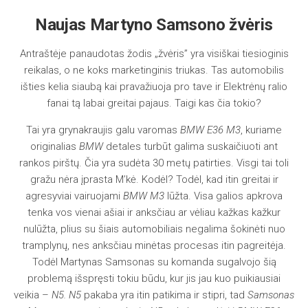
Naujas Martyno Samsono žvėris
Antraštėje panaudotas žodis „žvėris” yra visiškai tiesioginis
reikalas, o ne koks marketinginis triukas. Tas automobilis
išties kelia siaubą kai pravažiuoja pro tave ir Elektrėnų ralio
fanai tą labai greitai pajaus. Taigi kas čia tokio?
Tai yra grynakraujis galu varomas
BMW E36 M3
, kuriame
originalias
BMW
detales turbūt galima suskaičiuoti ant
rankos pirštų. Čia yra sudėta 30 metų patirties. Visgi tai toli
gražu nėra įprasta M’kė. Kodėl? Todėl, kad itin greitai ir
agresyviai vairuojami
BMW M3
lūžta. Visa galios apkrova
tenka vos vienai ašiai ir anksčiau ar vėliau kažkas kažkur
nulūžta, plius su šiais automobiliais negalima šokinėti nuo
tramplynų, nes anksčiau minėtas procesas itin pagreitėja.
Todėl Martynas Samsonas su komanda sugalvojo šią
problemą išspręsti tokiu būdu, kur jis jau kuo puikiausiai
veikia –
N5. N5
pakaba yra itin patikima ir stipri, tad
Samsonas