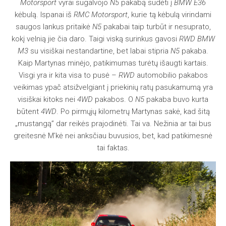
Motorsport
vyrai sugalvojo
N5
pakabą sudėti į
BMW E36
kėbulą. Ispanai iš
RMC Motorsport
, kurie tą kėbulą virindami
saugos lankus pritaikė
N5
pakabai taip turbūt ir nesuprato,
kokį velnią jie čia daro. Taigi viską surinkus gavosi
RWD BMW
M3
su visiškai nestandartine, bet labai stipria
N5
pakaba.
Kaip Martynas minėjo, patikimumas turėtų išaugti kartais.
Visgi yra ir kita visa to pusė –
RWD
automobilio pakabos
veikimas ypač atsižvelgiant į priekinių ratų pasukamumą yra
visiškai kitoks nei
4WD
pakabos. O
N5
pakaba buvo kurta
būtent
4WD
. Po pirmųjų kilometrų Martynas sakė, kad šitą
„mustangą” dar reikės prajodinėti. Tai va. Nežinia ar tai bus
greitesnė M’kė nei anksčiau buvusios, bet, kad patikimesnė
tai faktas.