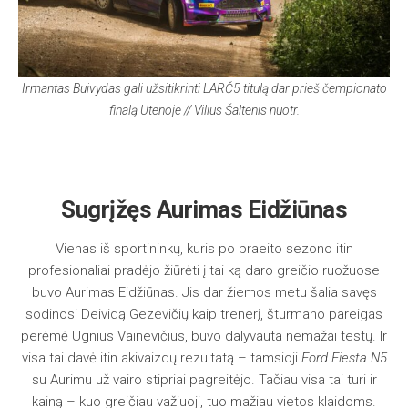
Irmantas Buivydas gali užsitikrinti LARČ5 titulą dar prieš čempionato
finalą Utenoje // Vilius Šaltenis nuotr.
Sugrįžęs Aurimas Eidžiūnas
Vienas iš sportininkų, kuris po praeito sezono itin
profesionaliai pradėjo žiūrėti į tai ką daro greičio ruožuose
buvo Aurimas Eidžiūnas. Jis dar žiemos metu šalia savęs
sodinosi Deividą Gezevičių kaip trenerį, šturmano pareigas
perėmė Ugnius Vainevičius, buvo dalyvauta nemažai testų. Ir
visa tai davė itin akivaizdų rezultatą – tamsioji
Ford Fiesta N5
su Aurimu už vairo stipriai pagreitėjo. Tačiau visa tai turi ir
kainą – kuo greičiau važiuoji, tuo mažiau vietos klaidoms.