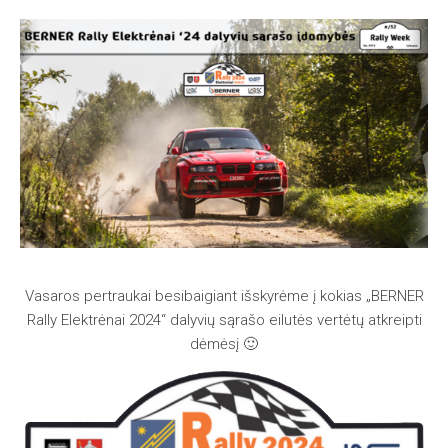
Vasaros pertraukai besibaigiant išskyrėme į kokias „BERNER
Rally Elektrėnai 2024“ dalyvių sąrašo eilutės vertėtų atkreipti
dėmėsį 🙂