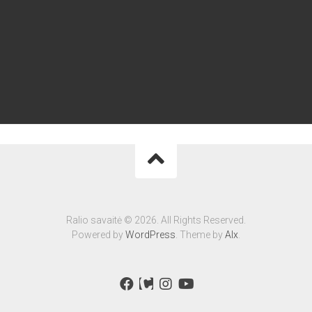
Ralio savaitė © 2026. All Rights Reserved.
Powered by
WordPress
. Theme by
Alx
.