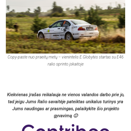
Copy-paste nuo praeitų metų – vienintelis E.Globytės startas su E46
ralio sprinto įskaitoje
Kiekvienas įrašas reikalauja ne vienos valandos darbo prie jo,
tad jeigu Jums Ralio savaitėje pateiktas unikalus turinys yra
Jums naudingas ar prasmingas, palaikykite šio projekto
gyvavimą 🙂