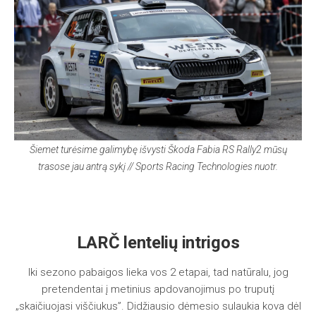
Šiemet turėsime galimybę išvysti Škoda Fabia RS Rally2 mūsų
trasose jau antrą sykį // Sports Racing Technologies nuotr.
LARČ lentelių in
trigos
Iki sezono pabaigos lieka vos 2 etapai, tad natūralu, jog
pretendentai į metinius apdovanojimus po truputį
„skaičiuojasi viščiukus”. Didžiausio dėmesio sulaukia kova dėl