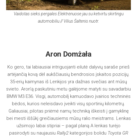
Vaidotas sieks pergalės Elektrėnuose jau su ketvirtu skirtingu
automobiliu // Vilius Šaltenis nuotr.
Aron Domżała
Ko gero, tai labiausiai intriguojanti eilutė dalyvių saraše prieš
artėjančią kovą dėl aukščiausių bendrosios įskaitos pozicijų.
35-erių kaimynas iš Lenkijos yra dažnas svečias ant mūsų
svieto. Aron’ą paskutiniu metu galėjome matyti su savadarbiu
BMW M3 E36. Visgi, automobilį kamuodavo įvairios techninės
bėdos, kurios neleisdavo įveikti visų sportinių kilometrų.
Galiausiai, pilotas priėmė namų techniką iškeisti į gamyklinę
bei mesti iššūkį greičiausiems mūsų ralio meistrams. Lenkas
užsimojo labai stipriai – pagal planą A lenkas turėjo
pasirodyti su naujausiu
Rally2
kategorijos bolidu
Toyota GR