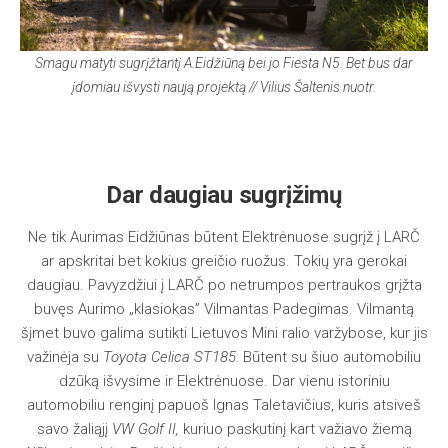
Smagu matyti sugrįžtantį A.Eidžiūną bei jo Fiesta N5. Bet bus dar
įdomiau išvysti naują projektą // Vilius Šaltenis nuotr.
Dar daugiau sugrįžimų
Ne tik Aurimas Eidžiūnas būtent Elektrėnuose sugrįž į LARČ
ar apskritai bet kokius greičio ruožus. Tokių yra gerokai
daugiau. Pavyzdžiui į LARČ po netrumpos pertraukos grįžta
buvęs Aurimo „klasiokas” Vilmantas Padegimas. Vilmantą
šįmet buvo galima sutikti Lietuvos Mini ralio varžybose, kur jis
važinėja su
Toyota Celica ST185.
Būtent su šiuo automobiliu
dzūką išvysime ir Elektrėnuose. Dar vienu istoriniu
automobiliu renginį papuoš Ignas Taletavičius, kuris atsiveš
savo žaliąjį
VW Golf II,
kuriuo paskutinį kart važiavo žiemą