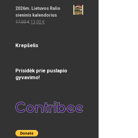
2026m. Lietuvos Ralio
sieninis kalendorius
Original
Current
17,00
€
13,00
€
price
price
was:
is:
17,00 €.
13,00 €.
Krepšelis
Prisidėk prie puslapio
gyvavimo!