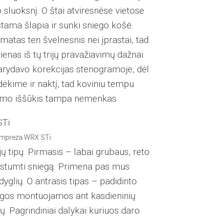
 sluoksnį. O štai atviresnėse vietose
ama šlapia ir sunki sniego košė.
matas ten švelnesnis nei įprastai, tad
ienas iš tų trijų pravažiavimų dažnai
darydavo korekcijas stenogramoje, dėl
ridėkime ir naktį, tad koviniu tempu
kibimo iššūkis tampa nemenkas.
 Impreza WRX STi
jų tipų. Pirmasis – labai grubaus, reto
ir išstumti sniegą. Primena pas mus
glių. O antrasis tipas – padidinto
angos montuojamos ant kasdieninių
ų. Pagrindiniai dalykai kuriuos daro