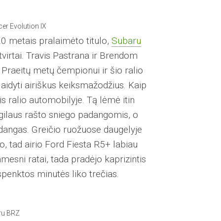
er Evolution IX
0 metais pralaimėto titulo,
Subaru
virtai. Travis Pastrana ir Brendom
 Praeitų metų čempionui ir šio ralio
 laidyti airiškus keiksmažodžius. Kaip
is ralio automobilyje. Tą lėmė itin
gilaus rašto sniego padangomis, o
angas. Greičio ruožuose daugelyje
o, tad airio Ford Fiesta R5+ labiau
mesni ratai, tada pradėjo kaprizintis
penktos minutės liko trečias.
aru BRZ