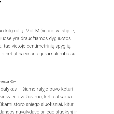
 kitų ralių. Mat Mičigano valstijoje,
liuose yra draudžiamos dygliuotos
tad vietoje centimetrinių spyglių,
uri nebūtina visada gerai sukimba su
Fiesta R5+
s dalykas – šiame ralyje buvo keturi
 kiekvieno važiavimo, kelio atkarpa
ūkami storo sniego sluoksniai, kitur
dangos nuvalydavo sniego sluoksnį ir