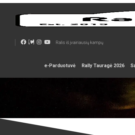
Skip
to
content
Ralis iš įvairiausių kampų
e-Parduotuvė
Rally Tauragė 2026
Sa