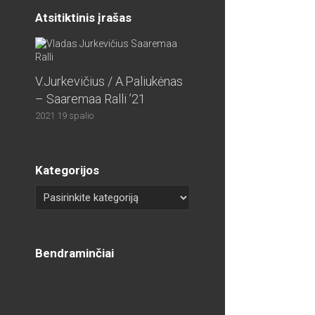
Atsitiktinis įrašas
V.Jurkevičius / A.Paliukėnas
– Saaremaa Ralli ’21
2021 19 spalio
Kategorijos
Bendraminčiai