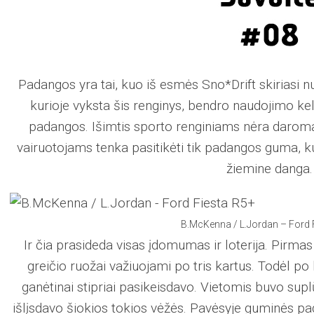
Padangos yra tai, kuo iš esmės Sno*Drift skiriasi nuo
kurioje vyksta šis renginys, bendro naudojimo ke
padangos. Išimtis sporto renginiams nėra daroma, 
vairuotojams tenka pasitikėti tik padangos guma, k
žiemine danga.
B.McKenna / L.Jordan – Ford 
Ir čia prasideda visas įdomumas ir loterija. Pirma
greičio ruožai važiuojami po tris kartus. Todėl po
ganėtinai stipriai pasikeisdavo. Vietomis buvo supl
išlįsdavo šiokios tokios vėžės. Pavėsyje guminės pa