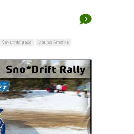
0
Savaitiniai įrašai
Šiaurės Amerika