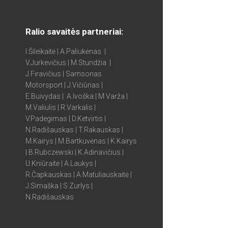
Ralio savaitės partneriai:
I.Šileikaitė | A.Paliukėnas |
V.Jurkevičius | M.Stundžia |
J.Firavičius | Samsonas
Motorsport | J.Vičiūnas |
E.Buivydas | A.Ivoška | M.Varža |
M.Valiulis | R.Varkalis |
V.Padegimas | D.Ketvirtis |
N.Radišauskas | T.Rakauskas |
M.Kairys | M.Bartkuvėnas | K.Kairys
| B.Rubczewski | K.Adinavičius |
U.Kniūraitė | A.Laukys |
R.Čapkauskas | A.Matuliauskaitė |
J.Simaška | S.Zurlys |
N.Radišauskas