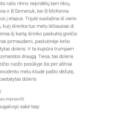
sto ralio ritmo nepridėtų tam tikrų
rana ir B.Semenuk, bei B.McKenna
os į etapus. Trijulė susilažina iš vieno
ą, kurį išrenka tuo metu lėčiausias iš
nna šį kartą išrinko paskutinį greičio
iai pirmaudami, paskutinėje kelio
tytas doleris. Ir ta kupiūra trumpam
 komandos draugą. Tiesa, tas doleris
eičio ruožo posūkyje šis per aštriai
incidento metu kliudė pašto dėžutę,
pastatytas doleris.
baru Impreza RS
 sugalvojo sakė taip: