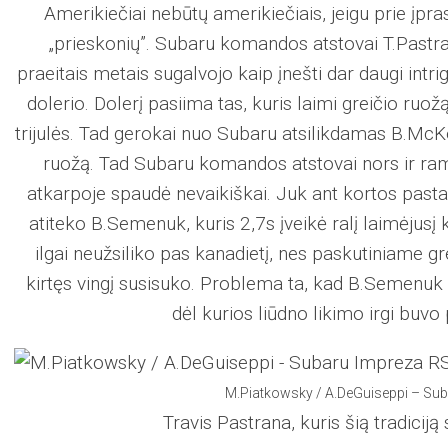
Amerikiečiai nebūtų amerikiečiais, jeigu prie įpra
„prieskonių”. Subaru komandos atstovai T.Past
praeitais metais sugalvojo kaip įnešti dar daugi intrig
dolerio. Dolerį pasiima tas, kuris laimi greičio ruož
trijulės. Tad gerokai nuo Subaru atsilikdamas B.McKe
ruožą. Tad Subaru komandos atstovai nors ir ram
atkarpoje spaudė nevaikiškai. Juk ant kortos pasta
atiteko B.Semenuk, kuris 2,7s įveikė ralį laimėjusį
ilgai neužsiliko pas kanadietį, nes paskutiniame gr
kirtęs vingį susisuko. Problema ta, kad B.Semenuk 
dėl kurios liūdno likimo irgi buvo 
M.Piatkowsky / A.DeGuiseppi – Su
Travis Pastrana, kuris šią tradiciją