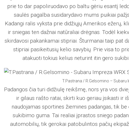
prie to dar papoliruodavo po baltu gėriu esantį ledo
saulės pagalba susidarydavo mums puikiai pažįst
Kadangi ralis vyksta prie didžiųjų Amerikos ežerų, kli
ir sniegas ten dažnai natūraliai drėgnas. Todėl kiekv
skirdavosi pakankamai stipriai. Šturmanai taip pat 
stipriai pasikeitusių kelio savybių. Prie visa to p
atakuoti tokius kelius neturint itin gero su
T.Pastrana / R.Gelsomino – Subaru
Padangos čia turi didžiulę reikšmę, nors yra vos dvie
ir gilaus rašto ratai, skirti kuo geriau įsikasti 
naudojamas sportines žiemines padangas, tik be dy
sukibimo guma. Tai realiai įprastos sniego pad
automobilių, tik gerokai patobulintos pačių ekipaž