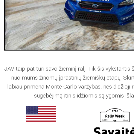
JAV taip pat turi savo žieminį ralį. Tik šis vykstantis 
nuo mums žinomų įprastinių žiemiškų etapų. Skir
labiau primena Monte Carlo varžybas, nes didžioji r
sugebėjimą itin slidžiomis sąlygomis išlai