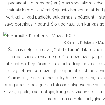
padangai – gumos pašiaušimas specialiomis dygli
įvairiais kampais. Vieni išpjausto horizontaliai, kad
vertikaliai, kad padidėtų sukibimas įsibėgėjant ir st
savo poreikius ir patirtį. Šio tipo ratai turi kur kas 
K.Shmidt / K.Roberts – Maz
Šis ralis netgi turi savo „Col de Turini”. Tik jis va
minios žiūrovų visame greičio ruože uždega gausy
atmosferą. Deja šiais metais ši tradicija buvo sulauž
laužų nebuvo kam uždegti, kaip ir ištraukti ne vien
šiame ralyje neretai pasitaikydavo staigmenų rez
brangumas ir pajėgumas tokiose sąlygose nueina į ant
sužibėti puikūs vairuotojai, kurių garažuose stovi k
nebuvimas gerokai sulygina v