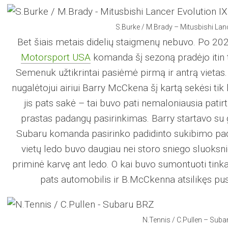
S.Burke / M.Brady – Mitusbishi Lanc
Bet šiais metais didelių staigmenų nebuvo. Po 202
Motorsport USA
komanda šį sezoną pradėjo itin t
Semenuk užtikrintai pasiėmė pirmą ir antrą vietas.
nugalėtojui airiui Barry McCkena šį kartą sekėsi tik
jis pats sakė – tai buvo pati nemaloniausia patirt
prastas padangų pasirinkimas. Barry startavo su 
Subaru komanda pasirinko padidinto sukibimo pad
vietų ledo buvo daugiau nei storo sniego sluoksni
priminė karvę ant ledo. O kai buvo sumontuoti tinka
pats automobilis ir B.McCkenna atsilikęs pus
N.Tennis / C.Pullen – Sub