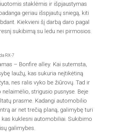
uotomis staklėmis ir išpjaustymas
 padanga geriau išspjautų sniegą, kiti
abdant. Kiekvieni šį darbą daro pagal
geresnį sukibimą su ledu nei pirmosios.
da RX-7
dinamas – Bonfire alley. Kai sutemsta,
bę laužų, kas sukuria neįtikėtiną
yta, nes ralis vyko be žiūrovų. Tad ir
o nelaimėlio, strigusio pusnyse. Beje
ultatų prasme. Kadangi automobilio
rą ar net trečią planą, galimybę turi
ur kas kuklesni automobiliai. Sukibimo
isų galimybes.