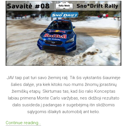
JAV taip pat turi savo žieminį ralį. Tik šis vykstantis šiaurinėje
šalies dalyje, yra kiek kitoks nuo mums žinomų įprastinių
žiemiškų etapų. Skirtumas tas, kad šio ralio Konceptas
labiau primena Monte Carlo varžybas, nes didžioji rezultato
dalis susideda į padangas ir sugebėjimą itin slidžiomis
sąlygomis išlaikyti automobilį ant kelio.
Continue reading…