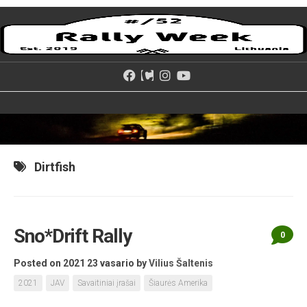
Skip
to
content
Dirtfish
Sno*Drift Rally
0
Posted on 2021 23 vasario
by
Vilius Šaltenis
2021
JAV
Savaitiniai įrašai
Šiaurės Amerika