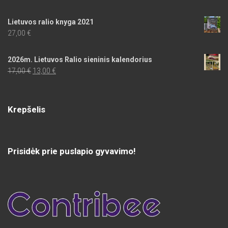
Lietuvos ralio knyga 2021
27,00
€
2026m. Lietuvos Ralio sieninis kalendorius
Original
Current
17,00
€
13,00
€
price
price
was:
is:
17,00 €.
13,00 €.
Krepšelis
Prisidėk prie puslapio gyvavimo!