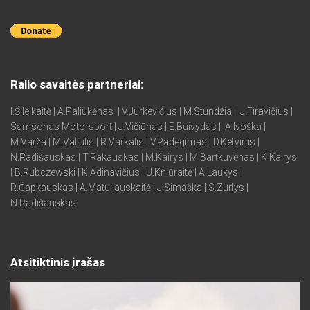
Ralio savaitės partneriai:
I.Šileikaitė | A.Paliukėnas | V.Jurkevičius | M.Stundžia | J.Firavičius |
Samsonas Motorsport | J.Vičiūnas | E.Buivydas | A.Ivoška |
M.Varža | M.Valiulis | R.Varkalis | V.Padegimas | D.Ketvirtis |
N.Radišauskas | T.Rakauskas | M.Kairys | M.Bartkuvėnas | K.Kairys
| B.Rubczewski | K.Adinavičius | U.Kniūraitė | A.Laukys |
R.Čapkauskas | A.Matuliauskaitė | J.Simaška | S.Zurlys |
N.Radišauskas
Atsitiktinis įrašas