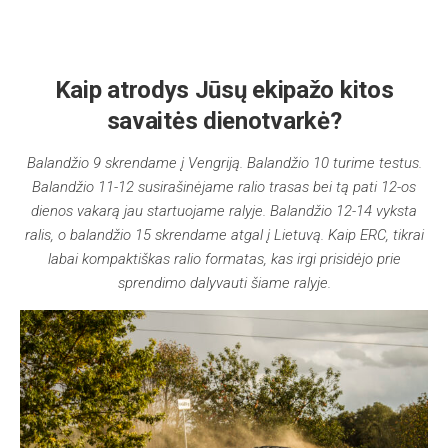
Kaip atrodys Jūsų ekipažo kitos
savaitės dienotvarkė?
Balandžio 9 skrendame į Vengriją. Balandžio 10 turime testus.
Balandžio 11-12 susirašinėjame ralio trasas bei tą pati 12-os
dienos vakarą jau startuojame ralyje. Balandžio 12-14 vyksta
ralis, o balandžio 15 skrendame atgal į Lietuvą. Kaip ERC, tikrai
labai kompaktiškas ralio formatas, kas irgi prisidėjo prie
sprendimo dalyvauti šiame ralyje.