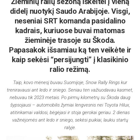
Žieminių ralių sezoną iškeitei į vieną
didelį nuotykį Saudo Arabijoje. Visgi,
neseniai SRT komanda pasidalino
kadrais, kuriuose buvai matomas
žieminėje trasoje su Škoda.
Papasakok išsamiau ką ten veikėte ir
kaip sekėsi “persijungti” į klasikinio
ralio režimą.
Taip, kovo mėnesį buvau Suomijoje, Snow Rally Rings kur
treniravausi ant ledo ir sniego. Seniau ten važiuodavau kasmet,
nebuvau tik 2023 metais. Po pirmų kilometrų su Škoda daug
šypsojausi – automobilis žymiai lengvesnis nei Toyota Hilux,
atitinkamai valdosi, bėgėjasi ir stoja gerokai geriau. 2 dienas
važinėjomės ant ledo ir sniego, sekėsi puikiai, laukiu startų
ralyje.