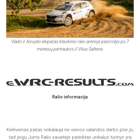
Vlado ir Aisvydo ekipažas klasikinio ralio arenoje pasirodys
po 7
mėnesių pertraukos
// Vilius Šaltenis
Ralio informacija
Kiekvienas įrašas reikalauja ne vienos valandos darbo prie jo,
tad jeigu Jums Ralio savaitėje pateiktas unikalus turinys yra