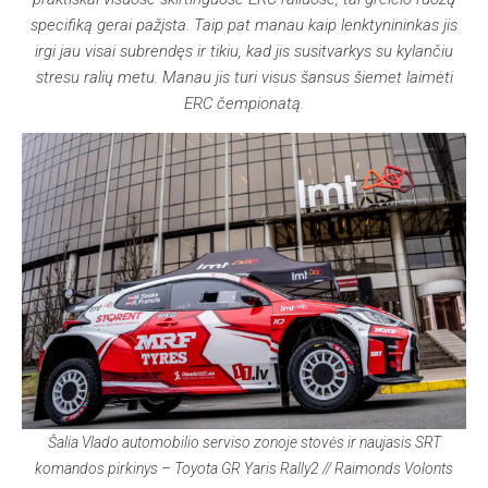
specifiką gerai pažįsta. Taip pat manau kaip lenktynininkas jis
irgi jau visai subrendęs ir tikiu, kad jis susitvarkys su kylančiu
stresu ralių metu. Manau jis turi visus šansus šiemet laimėti
ERC čempionatą.
Šalia Vlado automobilio serviso zonoje stovės ir naujasis SRT
komandos pirkinys – Toyota GR Yaris Rally2
// Raimonds Volonts