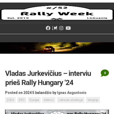
Skip
to
content
Vladas Jurkevičius – interviu
0
prieš Rally Hungary ’24
Posted on 2024 5 balandžio
by
Ignas Augustonis
2024
ERC
Europa
Interviu
Lietuviai užsienyje
Vengrija