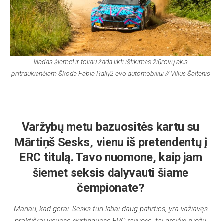
Vladas šiemet ir toliau žada likti ištikimas žiūrovų akis
pritraukiančiam Škoda Fabia Rally2 evo
automobiliui
// Vilius Šaltenis
Varžybų metu bazuositės kartu su
Mārtiņš Sesks, vienu iš pretendentų į
ERC titulą. Tavo nuomone, kaip jam
šiemet seksis dalyvauti šiame
čempionate?
Manau, kad gerai. Sesks turi labai daug patirties, yra važiavęs
praktiškai visuose skirtinguose ERC raliuose, tai greičio ruožų