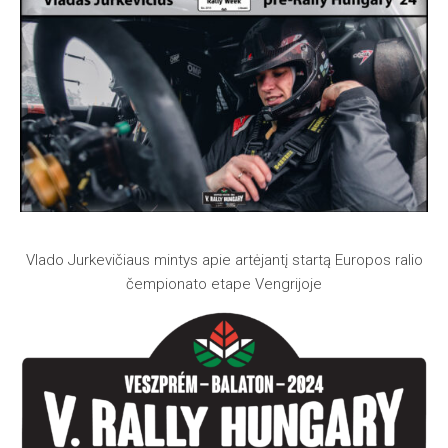
Vlado Jurkevičiaus mintys apie artėjantį startą Europos ralio
čempionato etape Vengrijoje