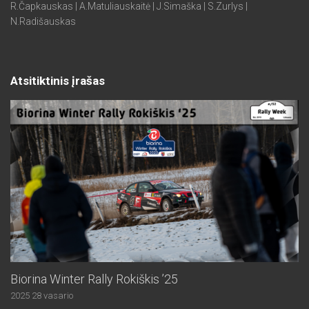
R.Čapkauskas | A.Matuliauskaitė | J.Simaška | S.Zurlys |
N.Radišauskas
Atsitiktinis įrašas
Biorina Winter Rally Rokiškis ’25
2025 28 vasario