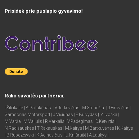
Prisidėk prie puslapio gyvavimo!
Ralio savaitės partneriai:
I.Šileikaitė | A.Paliukėnas | V.Jurkevičius | M.Stundžia | J.Firavičius |
Samsonas Motorsport | J.Vičiūnas | E.Buivydas | A.Ivoška |
M.Varža | M.Valiulis | R.Varkalis | V.Padegimas | D.Ketvirtis |
N.Radišauskas | T.Rakauskas | M.Kairys | M.Bartkuvėnas | K.Kairys
| B.Rubczewski | K.Adinavičius | U.Kniūraitė | A.Laukys |