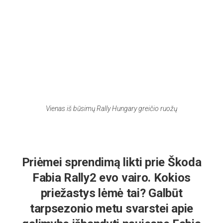
Vienas iš būsimų Rally Hungary greičio ruožų
Priėmei sprendimą likti prie Škoda
Fabia Rally2 evo vairo. Kokios
priežastys lėmė tai? Galbūt
tarpsezonio metu svarstei apie