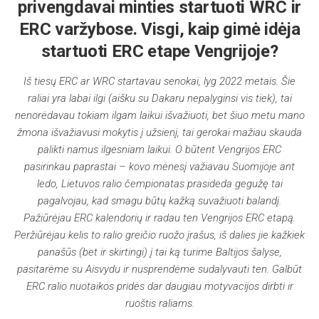
privengdavai minties startuoti WRC ir
ERC varžybose. Visgi, kaip gimė idėja
startuoti ERC etape Vengrijoje?
Iš tiesų ERC ar WRC startavau senokai, lyg 2022 metais. Šie
raliai yra labai ilgi (aišku su Dakaru nepalyginsi vis tiek), tai
nenorėdavau tokiam ilgam laikui išvažiuoti, bet šiuo metu mano
žmona išvažiavusi mokytis į užsienį, tai gerokai mažiau skauda
palikti namus ilgesniam laikui. O būtent Vengrijos ERC
pasirinkau paprastai – kovo mėnesį važiavau Suomijoje ant
ledo, Lietuvos ralio čempionatas prasideda gegužę tai
pagalvojau, kad smagu būtų kažką suvažiuoti balandį.
Pažiūrėjau ERC kalendorių ir radau ten Vengrijos ERC etapą.
Peržiūrėjau kelis to ralio greičio ruožo įrašus, iš dalies jie kažkiek
panašūs (bet ir skirtingi) į tai ką turime Baltijos šalyse,
pasitarėme su Aisvydu ir nusprendėme sudalyvauti ten. Galbūt
ERC ralio nuotaikos pridės dar daugiau motyvacijos dirbti ir
ruoštis raliams.