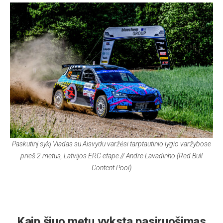
Paskutinį sykį Vladas su Aisvydu varžėsi tarptautinio lygio varžybose
prieš 2 metus, Latvijos ERC etape // Andre Lavadinho (Red Bull
Content Pool)
Kaip šiuo metu vyksta pasiruošimas