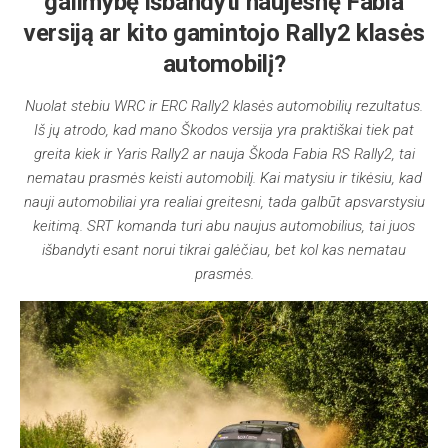
galimybę išbandyti naujesnę Fabia
versiją ar kito gamintojo Rally2 klasės
automobilį?
Nuolat stebiu WRC ir ERC Rally2 klasės automobilių rezultatus.
Iš jų atrodo, kad mano Škodos versija yra praktiškai tiek pat
greita kiek ir Yaris Rally2 ar nauja Škoda Fabia RS Rally2, tai
nematau prasmės keisti automobilį. Kai matysiu ir tikėsiu, kad
nauji automobiliai yra realiai greitesni, tada galbūt apsvarstysiu
keitimą. SRT komanda turi abu naujus automobilius, tai juos
išbandyti esant norui tikrai galėčiau, bet kol kas nematau
prasmės.