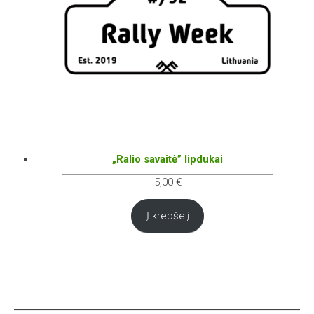
„Ralio savaitė” lipdukai
5,00
€
Į krepšelį