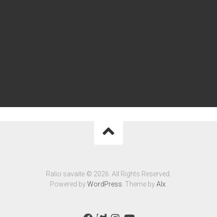
Ralio savaitė © 2026. All Rights Reserved.
Powered by
WordPress
. Theme by
Alx
.