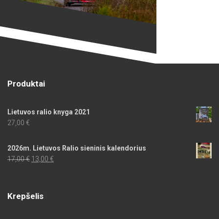
Produktai
Lietuvos ralio knyga 2021
27,00
€
2026m. Lietuvos Ralio sieninis kalendorius
Original
Current
17,00
€
13,00
€
price
price
was:
is:
17,00 €.
13,00 €.
Krepšelis