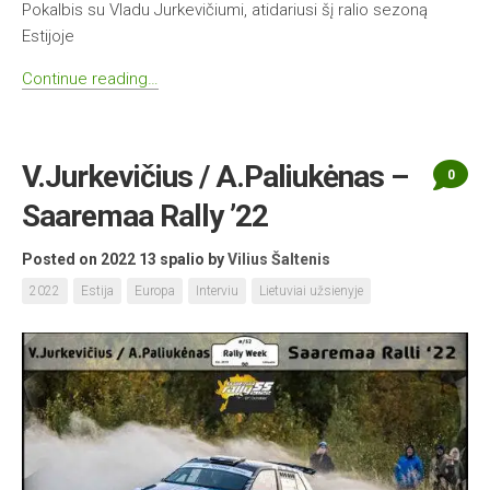
Pokalbis su Vladu Jurkevičiumi, atidariusi šį ralio sezoną
Estijoje
Continue reading…
V.Jurkevičius / A.Paliukėnas –
0
Saaremaa Rally ’22
Posted on 2022 13 spalio
by
Vilius Šaltenis
2022
Estija
Europa
Interviu
Lietuviai užsienyje