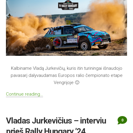
Kalbiname Vladą Jurkevičių, kuris itin turiningai išnaudojo
pavasarį dalyvaudamas Europos ralio čempionato etape
Vengrijoje 🙂
Continue reading…
Vladas Jurkevičius – interviu
0
prieš Rally Hungary ’24