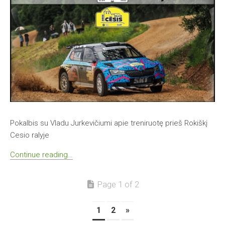
Pokalbis su Vladu Jurkevičiumi apie treniruotę prieš Rokiškį
Cesio ralyje
Continue reading…
Page 1 of 2
1
2
»