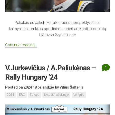
Pokalbis su Jakub Matulka, vienu perspektyviausiu
kaimyninės Lenkijos sportininku, prieš artėjantį jo debiutą
Lietuvos žvyrkeliuose
Continue reading…
V.Jurkevičius / A.Paliukėnas –
1
Rally Hungary ’24
Posted on 2024 18 balandžio
by
Vilius Šaltenis
2024
ERC
Europa
Lietuviai užsienyje
Vengrija