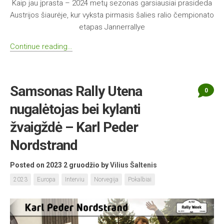
Kaip jau įprasta – 2024 metų sezonas garsiausiai prasideda
Austrijos šiaurėje, kur vyksta pirmasis šalies ralio čempionato
etapas Jannerrallye
Continue reading…
Samsonas Rally Utena
0
nugalėtojas bei kylanti
žvaigždė – Karl Peder
Nordstrand
Posted on 2023 2 gruodžio
by
Vilius Šaltenis
2023
Europa
Interviu
Norvegija
Pokalbiai