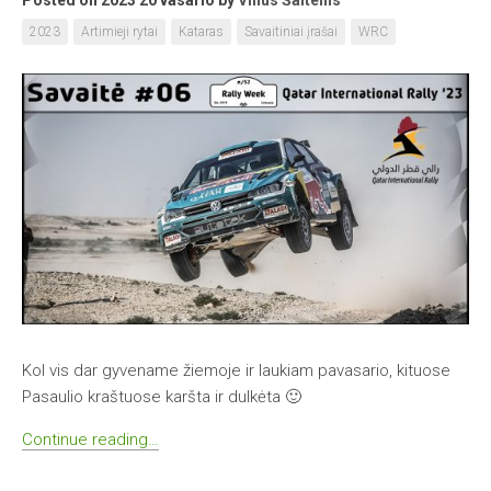
Posted on 2023 20 vasario
by
Vilius Šaltenis
2023
Artimieji rytai
Kataras
Savaitiniai įrašai
WRC
Kol vis dar gyvename žiemoje ir laukiam pavasario, kituose
Pasaulio kraštuose karšta ir dulkėta 🙂
Continue reading…