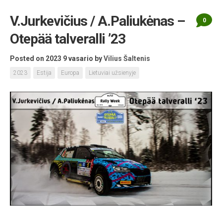
V.Jurkevičius / A.Paliukėnas –
0
Otepää talveralli ’23
Posted on 2023 9 vasario
by
Vilius Šaltenis
2023
Estija
Europa
Lietuviai užsienyje