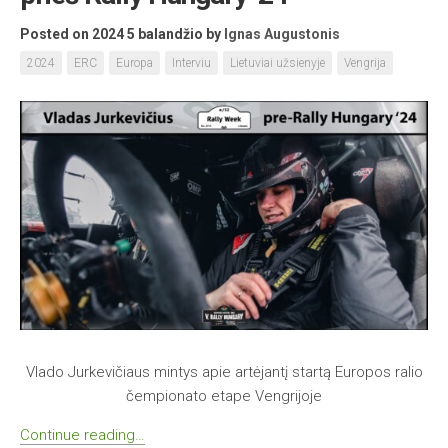
Posted on 2024 5 balandžio
by
Ignas Augustonis
2024
ERC
Europa
Interviu
Lietuviai užsienyje
Vengrija
Vlado Jurkevičiaus mintys apie artėjantį startą Europos ralio
čempionato etape Vengrijoje
Continue reading…