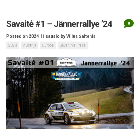
Savaitė #1 – Jännerrallye ’24
0
Posted on 2024 11 sausio
by
Vilius Šaltenis
2024
Austrija
Europa
Savaitiniai įrašai