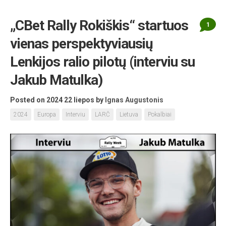
„CBet Rally Rokiškis“ startuos
1
vienas perspektyviausių
Lenkijos ralio pilotų (interviu su
Jakub Matulka)
Posted on 2024 22 liepos
by
Ignas Augustonis
2024
Europa
Interviu
LARČ
Lietuva
Pokalbiai