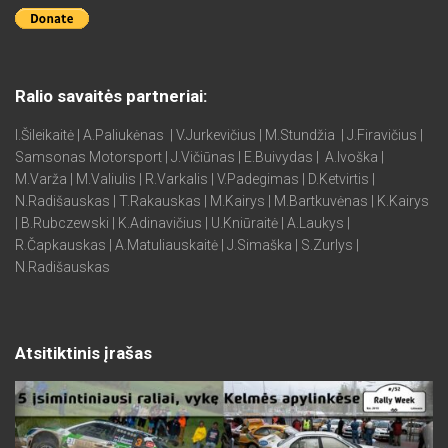
Ralio savaitės partneriai:
I.Šileikaitė | A.Paliukėnas | V.Jurkevičius | M.Stundžia | J.Firavičius |
Samsonas Motorsport | J.Vičiūnas | E.Buivydas | A.Ivoška |
M.Varža | M.Valiulis | R.Varkalis | V.Padegimas | D.Ketvirtis |
N.Radišauskas | T.Rakauskas | M.Kairys | M.Bartkuvėnas | K.Kairys
| B.Rubczewski | K.Adinavičius | U.Kniūraitė | A.Laukys |
R.Čapkauskas | A.Matuliauskaitė | J.Simaška | S.Zurlys |
N.Radišauskas
Atsitiktinis įrašas