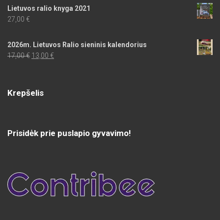
Lietuvos ralio knyga 2021
27,00
€
2026m. Lietuvos Ralio sieninis kalendorius
Original
Current
17,00
€
13,00
€
price
price
was:
is:
17,00 €.
13,00 €.
Krepšelis
Prisidėk prie puslapio gyvavimo!