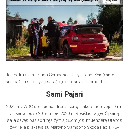
Jau netrukus startuos Samsonas Rally Utena. Kviečiame
susipažinti su dalyvių sąrašo įdomesniais momentais
Sami Pajari
2021m. JWRC čempionas trečią kartą lankosi Lietuvoje. Pirmi
du kartai buvo 2018m. bei 2020m. Rokiškio ralyje. Šį kartą
šalia savęs pasisodinęs žymią Suomijos influencerę Utenos
žvyrkeliais lakstys su Martyno Samsono Škoda Fabia N5+