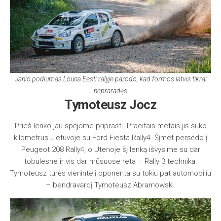
Janio podiumas Louna Eesti ralyje parodo, kad formos latvis tikrai
nepraradęs
Tymoteusz Jocz
Prieš lenko jau spėjome priprasti. Praeitais metais jis suko
kilometrus Lietuvoje su Ford Fiesta Rally4. Šįmet persėdo į
Peugeot 208 Rally4, o Utenoje šį lenką išvysime su dar
tobulesne ir vis dar mūsuose reta – Rally 3 technika.
Tymoteusz turės vienintelį oponenta su tokiu pat automobiliu
– bendravardį Tymoteusz Abramowski.