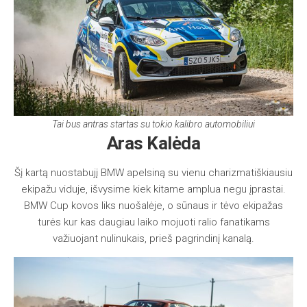
Tai bus antras startas su tokio kalibro automobiliui
Aras Kalėda
Šį kartą nuostabujį BMW apelsiną su vienu charizmatiškiausiu
ekipažu viduje, išvysime kiek kitame amplua negu įprastai.
BMW Cup kovos liks nuošalėje, o sūnaus ir tėvo ekipažas
turės kur kas daugiau laiko mojuoti ralio fanatikams
važiuojant nulinukais, prieš pagrindinį kanalą.