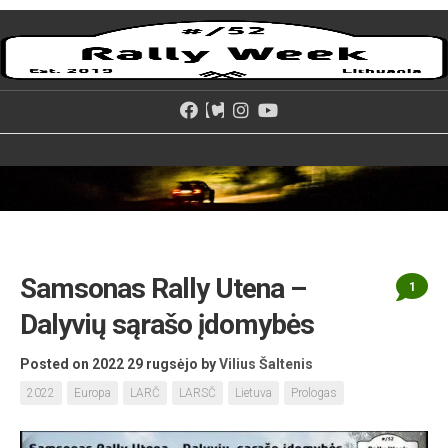
Skip
to
content
Samsonas Rally Utena –
1
Dalyvių sąrašo įdomybės
Posted on 2022 29 rugsėjo
by
Vilius Šaltenis
2022
Europa
LARČ
LARSČ
Lietuva
Prologas