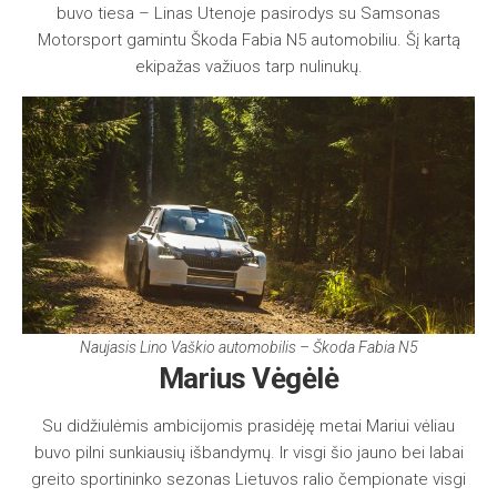
buvo tiesa – Linas Utenoje pasirodys su Samsonas
Motorsport gamintu Škoda Fabia N5 automobiliu. Šį kartą
ekipažas važiuos tarp nulinukų.
Naujasis Lino Vaškio automobilis – Škoda Fabia N5
Marius Vėgėlė
Su didžiulėmis ambicijomis prasidėję metai Mariui vėliau
buvo pilni sunkiausių išbandymų. Ir visgi šio jauno bei labai
greito sportininko sezonas Lietuvos ralio čempionate visgi