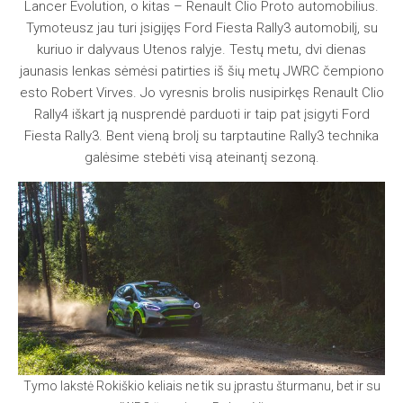
Lancer Evolution, o kitas – Renault Clio Proto automobilius.
Tymoteusz jau turi įsigijęs Ford Fiesta Rally3 automobilį, su
kuriuo ir dalyvaus Utenos ralyje. Testų metu, dvi dienas
jaunasis lenkas sėmėsi patirties iš šių metų JWRC čempiono
esto Robert Virves. Jo vyresnis brolis nusipirkęs Renault Clio
Rally4 iškart ją nusprendė parduoti ir taip pat įsigyti Ford
Fiesta Rally3. Bent vieną brolį su tarptautine Rally3 technika
galėsime stebėti visą ateinantį sezoną.
Tymo lakstė Rokiškio keliais ne tik su įprastu šturmanu, bet ir su