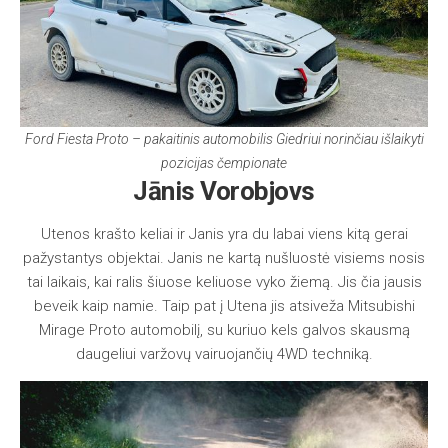
Ford Fiesta Proto – pakaitinis automobilis Giedriui norinčiau išlaikyti
pozicijas čempionate
Jānis Vorobjovs
Utenos krašto keliai ir Janis yra du labai viens kitą gerai
pažystantys objektai. Janis ne kartą nušluostė visiems nosis
tai laikais, kai ralis šiuose keliuose vyko žiemą. Jis čia jausis
beveik kaip namie. Taip pat į Utena jis atsiveža Mitsubishi
Mirage Proto automobilį, su kuriuo kels galvos skausmą
daugeliui varžovų vairuojančių 4WD techniką.