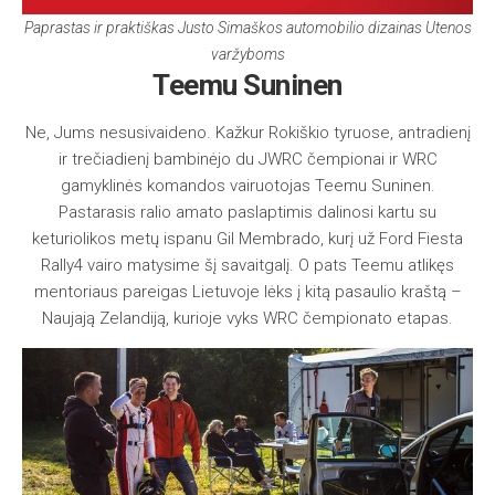
Paprastas ir praktiškas Justo Simaškos automobilio dizainas Utenos
varžyboms
Teemu Suninen
Ne, Jums nesusivaideno. Kažkur Rokiškio tyruose, antradienį
ir trečiadienį bambinėjo du JWRC čempionai ir WRC
gamyklinės komandos vairuotojas Teemu Suninen.
Pastarasis ralio amato paslaptimis dalinosi kartu su
keturiolikos metų ispanu Gil Membrado, kurį už Ford Fiesta
Rally4 vairo matysime šį savaitgalį. O pats Teemu atlikęs
mentoriaus pareigas Lietuvoje lėks į kitą pasaulio kraštą –
Naujają Zelandiją, kurioje vyks WRC čempionato etapas.