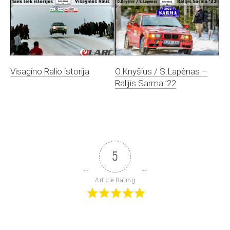
Visagino Ralio istorija
O.Knyšius / S.Lapėnas –
Ralljis Sarma ’22
5
Article Rating