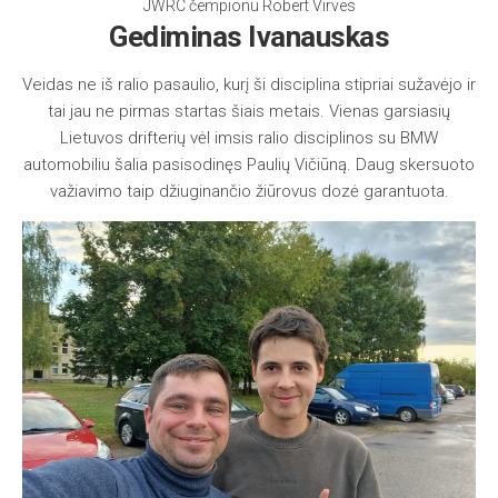
JWRC čempionu Robert Virves
Gediminas Ivanauskas
Veidas ne iš ralio pasaulio, kurį ši disciplina stipriai sužavėjo ir
tai jau ne pirmas startas šiais metais. Vienas garsiasių
Lietuvos drifterių vėl imsis ralio disciplinos su BMW
automobiliu šalia pasisodinęs Paulių Vičiūną. Daug skersuoto
važiavimo taip džiuginančio žiūrovus dozė garantuota.