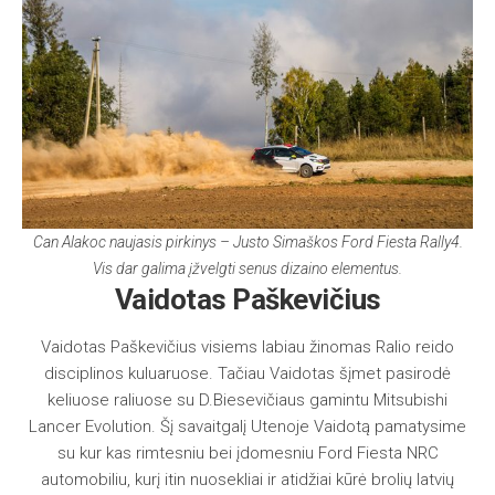
Can Alakoc naujasis pirkinys – Justo Simaškos Ford Fiesta Rally4.
Vis dar galima įžvelgti senus dizaino elementus.
Vaidotas Paškevičius
Vaidotas Paškevičius visiems labiau žinomas Ralio reido
disciplinos kuluaruose. Tačiau Vaidotas šįmet pasirodė
keliuose raliuose su D.Biesevičiaus gamintu Mitsubishi
Lancer Evolution. Šį savaitgalį Utenoje Vaidotą pamatysime
su kur kas rimtesniu bei įdomesniu Ford Fiesta NRC
automobiliu, kurį itin nuosekliai ir atidžiai kūrė brolių latvių