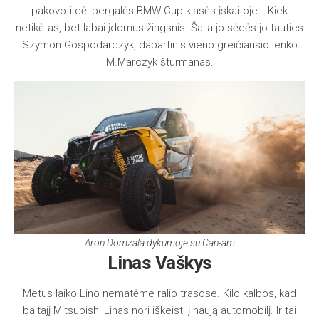
pakovoti dėl pergalės BMW Cup klasės įskaitoje… Kiek
netikėtas, bet labai įdomus žingsnis. Šalia jo sėdės jo tauties
Szymon Gospodarczyk, dabartinis vieno greičiausio lenko
M.Marczyk šturmanas.
Aron Domzala dykumoje su Can-am
Linas Vaškys
Metus laiko Lino nematėme ralio trasose. Kilo kalbos, kad
baltajį Mitsubishi Linas nori iškeisti į naują automobilį. Ir tai