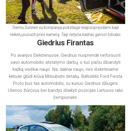
Teemu Suninen su kompanija pokštauja neapsispręsdami kaip
reikėtų pozuoti prieš kamerą
.
Taip netyčia kadras gavosi tobulas.
Giedrius Firantas
Po avarijos Elektrėnuose, Giedrius nusprendė neforsuoti
savo automobilio atstatymo darbų, o tuo pačiu išbandyti
kažką visiškai naujo. Na, dalinai naujo, nes išskirtiniame
kėbule glūdi krūva Mitsubishi detalių. Baltutėlis Ford Fiesta
Proto bus tas automobilis, su kuriuo Giedrius džiugins
Utenos žiūrovus bei bandys išlaikyti pozicijas Lietuvos ralio
čempionate.