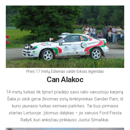
Prieš 17 metų Edwinas valdė toki
as
legendas
Can Alakoc
14 metų turkas tik šįmet pradėjo savo ralio vairuotojo karjerą.
Šalia jo sėdi gerai žinomas estų lenktyninkas Sander Parn, iš
kurio jaunasis turkas semiasi patirties. Tai bus pirmasis
startas Lietuvoje. Įdomus dalykas – jis vairuos Ford Fiesta
Rally4, kuri anksčiau priklauso Justui Simaškai.