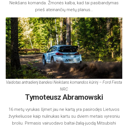
Neikšans komanda. Žmonės kalba, kad tai pasibandymas
prieš ateinančių metų planus…
Vaidotas antradienį bandėsi Neikšans komandos kūrinį – Ford Fiesta
NRC
Tymoteusz Abramowski
16 metų vyrukas šįmet jau ne kartą yra pasirodęs Lietuvos
žvyrkeliuose kaip nulinukas kartu su dviem metais vyresniu
broliu. Pirmasis vairuodavo baltai-žalią-juodą Mitsubishi