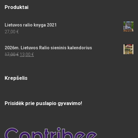
Produktai
Lietuvos ralio knyga 2021
27,00
€
2026m. Lietuvos Ralio sieninis kalendorius
Original
Current
17,00
€
13,00
€
price
price
was:
is:
17,00 €.
13,00 €.
Krepšelis
Prisidėk prie puslapio gyvavimo!