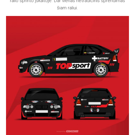
ralio sprinto įskaitoje. Dar vienas netradicinis sprendimas
šiam raliui.