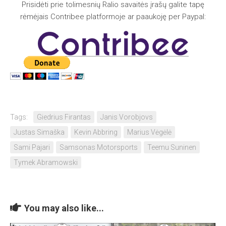
Prisidėti prie tolimesnių Ralio savaitės įrašų galite tapę
rėmėjais Contribee platformoje ar paaukoję per Paypal:
Tags:
Giedrius Firantas
Janis Vorobjovs
Justas Simaška
Kevin Abbring
Marius Vėgėlė
Sami Pajari
Samsonas Motorsports
Teemu Suninen
Tymek Abramowski
You may also like...