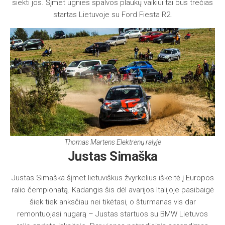
siekti jos. Šįmet ugnies spalvos plaukų vaikiui tai bus trečias
startas Lietuvoje su Ford Fiesta R2.
Thomas Martens Elektrėnų ralyje
Justas Simaška
Justas Simaška šįmet lietuviškus žvyrkelius iškeitė į Europos
ralio čempionatą. Kadangis šis dėl avarijos Italijoje pasibaigė
šiek tiek anksčiau nei tikėtasi, o šturmanas vis dar
remontuojasi nugarą – Justas startuos su BMW Lietuvos