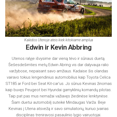
Kalėdos Utenoje ateis kiek kitokiame amplua
Edwin ir Kevin Abbring
Utenos ralyje išvysime dar vieną tėvo ir sūnaus duetą.
Šešesdešimties metų Edwin Abring vis dar dalyvauja ralio
varžybose, nepaisant savo amžiaus. Kadaise šis olandas
vairavo tokius lengendinius automobilius kaip Toyota Celica
ST185 ar Ford bei Seat Kit-car’us. Jo sūnus Kevinas žinomas
kaip buvęs Peugeot bei Hyundai gamyklinių komandų pilotas.
Taip pat pas mus nemažai važiavęs žiedinėse lenktynėse.
Šiam duetui automobilį suteikė Mindaugas Varža. Beje
Kevinas į Utena atsvežą ir savo simuliatorių, kuriuo įvairias
disciplinas treniravosi pasaulinio lygio vairuotojai.