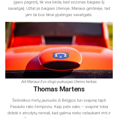
įgavo pagreitį, tik visa bėda, kad sezonas baigiasi šį
savaitgalį. Užtat jis baigiasi Utenoje, Mariaus gimtinėje, tad
jam tai bus tikrai ypatingas savaitgalis.
Ant Mariaus Evo stogo puikuojasi Utenos herbas
Thomas Martens
Šešiolikos metų jaunuolis iš Belgijos turi svajonę tapti
Pasaulio ralio čempionu. Kaip pats sako – svajonė tokia
didelė ir atrodytų nereali, kad galima nieko nelaukiant imti ir