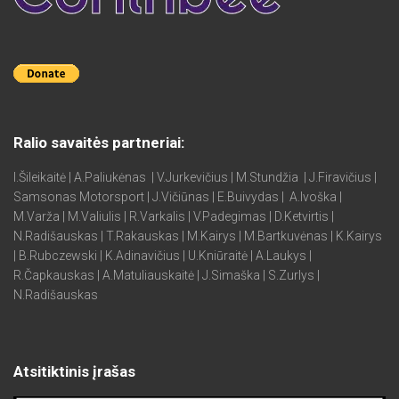
Ralio savaitės partneriai:
I.Šileikaitė | A.Paliukėnas | V.Jurkevičius | M.Stundžia | J.Firavičius |
Samsonas Motorsport | J.Vičiūnas | E.Buivydas | A.Ivoška |
M.Varža | M.Valiulis | R.Varkalis | V.Padegimas | D.Ketvirtis |
N.Radišauskas | T.Rakauskas | M.Kairys | M.Bartkuvėnas | K.Kairys
| B.Rubczewski | K.Adinavičius | U.Kniūraitė | A.Laukys |
R.Čapkauskas | A.Matuliauskaitė | J.Simaška | S.Zurlys |
N.Radišauskas
Atsitiktinis įrašas