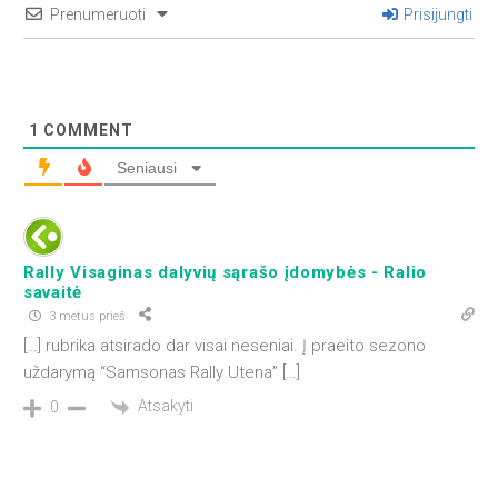
Prenumeruoti
Prisijungti
1
COMMENT
Seniausi
Rally Visaginas dalyvių sąrašo įdomybės - Ralio
savaitė
3 metus prieš
[…] rubrika atsirado dar visai neseniai. Į praeito sezono
uždarymą “Samsonas Rally Utena” […]
Atsakyti
0