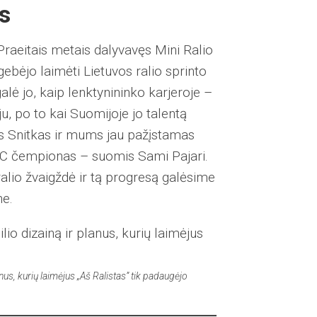
s
raeitais metais dalyvavęs Mini Ralio
ebėjo laimėti Lietuvos ralio sprinto
lė jo, kaip lenktynininko karjeroje –
u, po to kai Suomijoje jo talentą
as Snitkas ir mums jau pažįstamas
C čempionas – suomis Sami Pajari.
alio žvaigždė ir tą progresą galėsime
ne.
us, kurių laimėjus „Aš Ralistas” tik padaugėjo