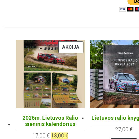
PRODUKTAS
AKCIJA
SU
NUOLAIDA
2026m. Lietuvos Ralio
Lietuvos ralio kny
sieninis kalendorius
27,00
€
Original
Current
17,00
€
13,00
€