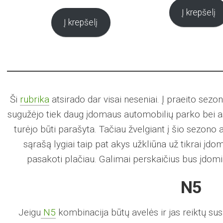
price
price
Į krepšelį
Į krepšelį
was:
is:
17,00 €.
13,00 €.
Ši
rubrika
atsirado dar visai neseniai. Į praeito se
sugužėjo tiek daug įdomaus automobilių parko bei a
turėjo būti parašyta. Tačiau žvelgiant į šio sezono
sąrašą lygiai taip pat akys užkliūna už tikrai į
pasakoti plačiau. Galimai perskaičius bus įdomi
N5
Jeigu
N5
kombinacija būtų avelės ir jas reiktų sus