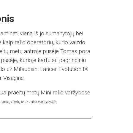
nis
paminėti vieną iš jo sumanytojų bei
kaip ralio operatorių, kurio vaizdo
aeitų metų antroje pusėje Tomas pora
 pusėje, kurioje kartu su pagrindiniu
do už Mitsubishi Lancer Evolution IX
ir Visagine.
raeitų metų Mini ralio varžybose