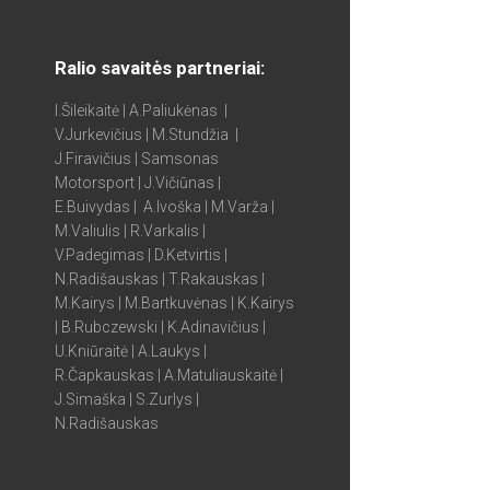
Ralio savaitės partneriai:
I.Šileikaitė | A.Paliukėnas |
V.Jurkevičius | M.Stundžia |
J.Firavičius | Samsonas
Motorsport | J.Vičiūnas |
E.Buivydas | A.Ivoška | M.Varža |
M.Valiulis | R.Varkalis |
V.Padegimas | D.Ketvirtis |
N.Radišauskas | T.Rakauskas |
M.Kairys | M.Bartkuvėnas | K.Kairys
| B.Rubczewski | K.Adinavičius |
U.Kniūraitė | A.Laukys |
R.Čapkauskas | A.Matuliauskaitė |
J.Simaška | S.Zurlys |
N.Radišauskas