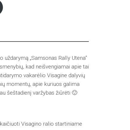
zono uždarymą „Samsonas Rally Utena”
smenybių, kad neišvengiamai apie tai
 atidarymo vakarėlio Visagine dalyvių
domių momentų, apie kuriuos galima
au šeštadienį varžybas žiūrėti 🙂
kaičiuoti Visagino ralio startiniame