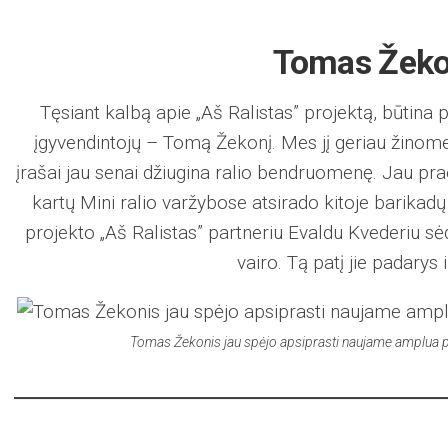
Tomas Žeko
Tęsiant kalbą apie „Aš Ralistas” projektą, būtina 
įgyvendintojų – Tomą Žekonį. Mes jį geriau žinome 
įrašai jau senai džiugina ralio bendruomenę. Jau pr
kartų Mini ralio varžybose atsirado kitoje barikadų
projekto „Aš Ralistas” partneriu Evaldu Kvederiu sė
vairo. Tą patį jie padarys 
Tomas Žekonis jau spėjo apsiprasti naujame amplua p