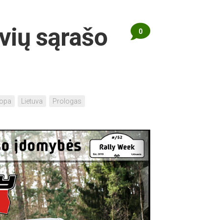
yvių sąrašo
0
opa
Lietuva
Prologas