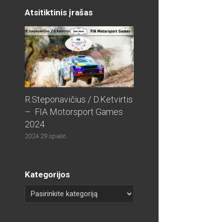
Atsitiktinis įrašas
R.Steponavičius / D.Ketvirtis
– FIA Motorsport Games
2024
2024 29 spalio
Kategorijos