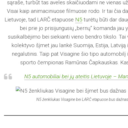
sąraše, turbūt tas aveles skaičiuodami ne vienas u
Visai kaip animaciniuose filmuose rodo. Ir tai čia da
Lietuvoje, tad LARČ etapuose
N5
turėtų būti dar da
bei prie jo prisijungusių „bernų” komanda jau 
susikalbėjimo bei siekianti vieno bendro tikslo. Tai 
kolektyvo šįmet jau lankė Suomija, Estija, Latviją i
negalutinis. Taip pat Visagine šio tipo automobil
sporto čempionas Ramūnas Čapkauskas. Kas
N5 automobiliai bei jų ateitis Lietuvoje – 
N5 ženkliukas Visagine bei LARČ etapuose bus dažnas