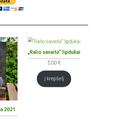
„Ralio savaitė” lipdukai
5,00
€
Į krepšelį
ga 2021