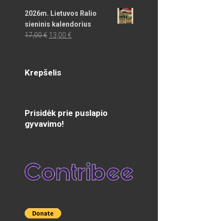
2026m. Lietuvos Ralio
sieninis kalendorius
Original
Current
17,00
€
13,00
€
price
price
was:
is:
17,00 €.
13,00 €.
Krepšelis
Prisidėk prie puslapio
gyvavimo!