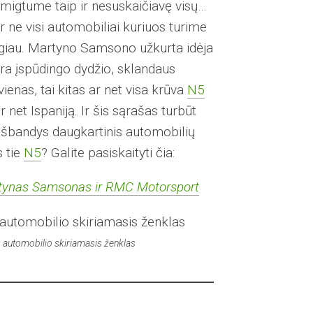
žmigtume taip ir nesuskaičiavę visų…
r ne visi automobiliai kuriuos turime
ugiau. Martyno Samsono užkurta idėja
yra įspūdingo dydžio, sklandaus
vienas, tai kitas ar net visa krūva
N5
r net Ispaniją. Ir šis sąrašas turbūt
į išbandys daugkartinis automobilių
 tie
N5
? Galite pasiskaityti čia:
Martynas Samsonas ir RMC Motorsport
 automobilio skiriamasis ženklas