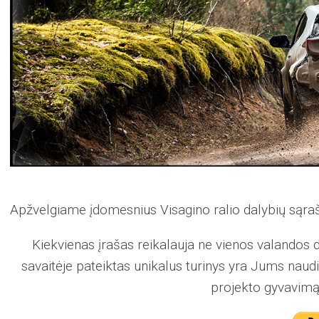
Apžvelgiame įdomesnius Visagino ralio dalybių sąr
Kiekvienas įrašas reikalauja ne vienos valandos d
savaitėje pateiktas unikalus turinys yra Jums naud
projekto gyvavimą