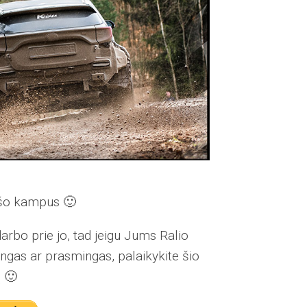
ašo kampus 🙂
arbo prie jo, tad jeigu Jums Ralio
ingas ar prasmingas, palaikykite šio
 🙂