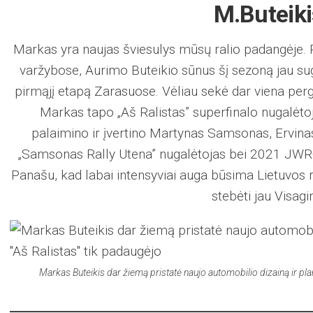
M.Buteiki
Markas yra naujas šviesulys mūsų ralio padangėje. P
varžybose, Aurimo Buteikio sūnus šį sezoną jau sug
pirmąjį etapą Zarasuose. Vėliau sekė dar viena perga
Markas tapo „Aš Ralistas” superfinalo nugalėtoj
palaimino ir įvertino Martynas Samsonas, Ervin
„Samsonas Rally Utena” nugalėtojas bei 2021 JWR
Panašu, kad labai intensyviai auga būsima Lietuvos r
stebėti jau Visagi
Markas Buteikis dar žiemą pristatė naujo automobilio dizainą ir plan