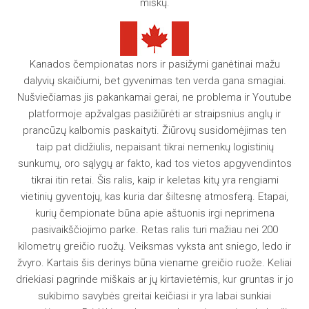
miškų.
Kanados čempionatas nors ir pasižymi ganėtinai mažu
dalyvių skaičiumi, bet gyvenimas ten verda gana smagiai.
Nušviečiamas jis pakankamai gerai, ne problema ir Youtube
platformoje apžvalgas pasižiūrėti ar straipsnius anglų ir
prancūzų kalbomis paskaityti. Žiūrovų susidomėjimas ten
taip pat didžiulis, nepaisant tikrai nemenkų logistinių
sunkumų, oro sąlygų ar fakto, kad tos vietos apgyvendintos
tikrai itin retai. Šis ralis, kaip ir keletas kitų yra rengiami
vietinių gyventojų, kas kuria dar šiltesnę atmosferą. Etapai,
kurių čempionate būna apie aštuonis irgi neprimena
pasivaikščiojimo parke. Retas ralis turi mažiau nei 200
kilometrų greičio ruožų. Veiksmas vyksta ant sniego, ledo ir
žvyro. Kartais šis derinys būna viename greičio ruože. Keliai
driekiasi pagrinde miškais ar jų kirtavietėmis, kur gruntas ir jo
sukibimo savybės greitai keičiasi ir yra labai sunkiai