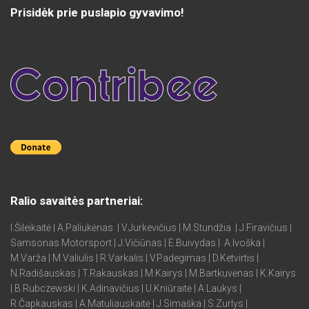
Prisidėk prie puslapio gyvavimo!
Ralio savaitės partneriai:
I.Šileikaitė | A.Paliukėnas | V.Jurkevičius | M.Stundžia | J.Firavičius |
Samsonas Motorsport | J.Vičiūnas | E.Buivydas | A.Ivoška |
M.Varža | M.Valiulis | R.Varkalis | V.Padegimas | D.Ketvirtis |
N.Radišauskas | T.Rakauskas | M.Kairys | M.Bartkuvėnas | K.Kairys
| B.Rubczewski | K.Adinavičius | U.Kniūraitė | A.Laukys |
R.Čapkauskas | A.Matuliauskaitė | J.Simaška | S.Zurlys |