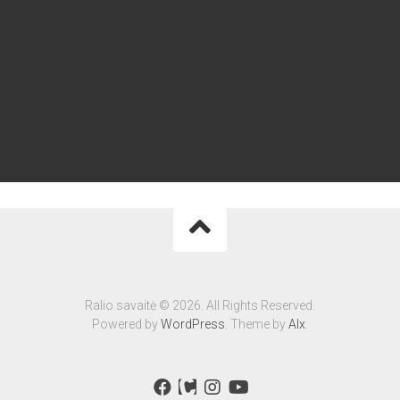
Ralio savaitė © 2026. All Rights Reserved.
Powered by
WordPress
. Theme by
Alx
.