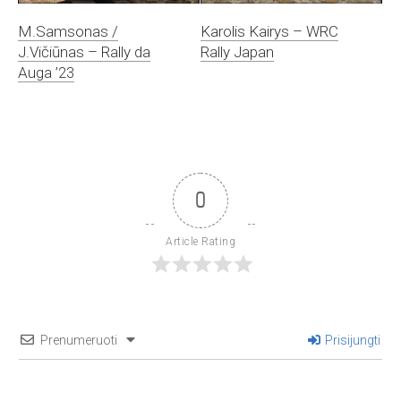
M.Samsonas /
Karolis Kairys – WRC
J.Vičiūnas – Rally da
Rally Japan
Auga ’23
0
Article Rating
Prenumeruoti
Prisijungti