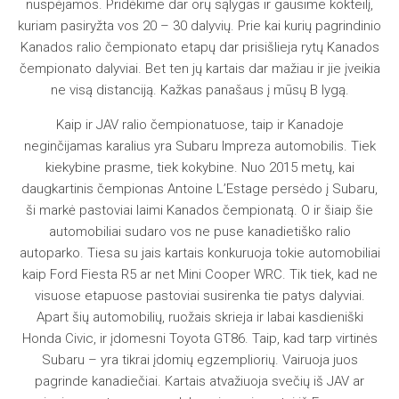
nuspėjamos. Pridėkime dar orų sąlygas ir gausime kokteilį,
kuriam pasiryžta vos 20 – 30 dalyvių. Prie kai kurių pagrindinio
Kanados ralio čempionato etapų dar prisišlieja rytų Kanados
čempionato dalyviai. Bet ten jų kartais dar mažiau ir jie įveikia
ne visą distanciją. Kažkas panašaus į mūsų B lygą.
Kaip ir JAV ralio čempionatuose, taip ir Kanadoje
neginčijamas karalius yra Subaru Impreza automobilis. Tiek
kiekybine prasme, tiek kokybine. Nuo 2015 metų, kai
daugkartinis čempionas Antoine L’Estage persėdo į Subaru,
ši markė pastoviai laimi Kanados čempionatą. O ir šiaip šie
automobiliai sudaro vos ne puse kanadietiško ralio
autoparko. Tiesa su jais kartais konkuruoja tokie automobiliai
kaip Ford Fiesta R5 ar net Mini Cooper WRC. Tik tiek, kad ne
visuose etapuose pastoviai susirenka tie patys dalyviai.
Apart šių automobilių, ruožais skrieja ir labai kasdieniški
Honda Civic, ir įdomesni Toyota GT86. Taip, kad tarp virtinės
Subaru – yra tikrai įdomių egzempliorių. Vairuoja juos
pagrinde kanadiečiai. Kartais atvažiuoja svečių iš JAV ar