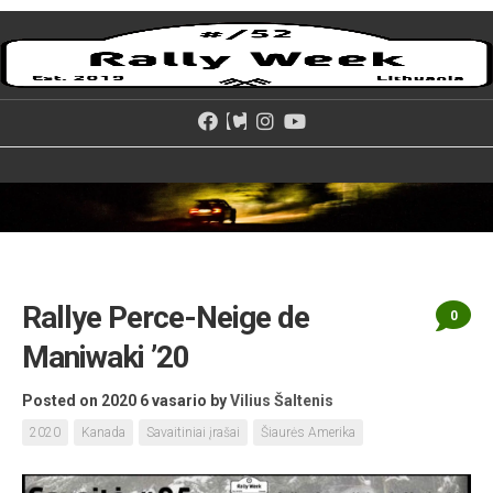
Skip
to
content
Rallye Perce-Neige de
0
Maniwaki ’20
Posted on 2020 6 vasario
by
Vilius Šaltenis
2020
Kanada
Savaitiniai įrašai
Šiaurės Amerika