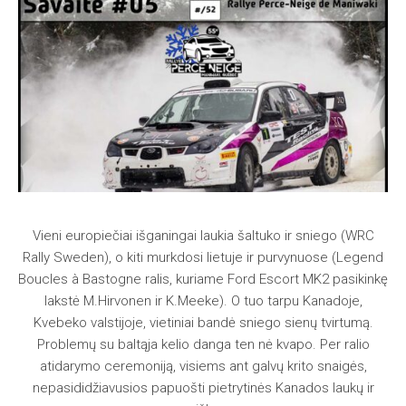
Vieni europiečiai išganingai laukia šaltuko ir sniego (WRC
Rally Sweden), o kiti murkdosi lietuje ir purvynuose (Legend
Boucles à Bastogne ralis, kuriame Ford Escort MK2 pasikinkę
lakstė M.Hirvonen ir K.Meeke). O tuo tarpu Kanadoje,
Kvebeko valstijoje, vietiniai bandė sniego sienų tvirtumą.
Problemų su baltąja kelio danga ten nė kvapo. Per ralio
atidarymo ceremoniją, visiems ant galvų krito snaigės,
nepasididžiavusios papuošti pietrytinės Kanados laukų ir