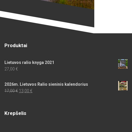
Produktai
Lietuvos ralio knyga 2021
27,00
€
2026m. Lietuvos Ralio sieninis kalendorius
Original
Current
17,00
€
13,00
€
price
price
was:
is:
17,00 €.
13,00 €.
Krepšelis