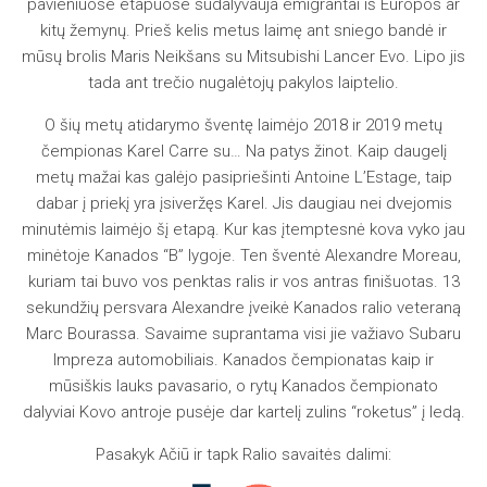
pavieniuose etapuose sudalyvauja emigrantai iš Europos ar
kitų žemynų. Prieš kelis metus laimę ant sniego bandė ir
mūsų brolis Maris Neikšans su Mitsubishi Lancer Evo. Lipo jis
tada ant trečio nugalėtojų pakylos laiptelio.
O šių metų atidarymo šventę laimėjo 2018 ir 2019 metų
čempionas Karel Carre su… Na patys žinot. Kaip daugelį
metų mažai kas galėjo pasipriešinti Antoine L’Estage, taip
dabar į priekį yra įsiveržęs Karel. Jis daugiau nei dvejomis
minutėmis laimėjo šį etapą. Kur kas įtemptesnė kova vyko jau
minėtoje Kanados “B” lygoje. Ten šventė Alexandre Moreau,
kuriam tai buvo vos penktas ralis ir vos antras finišuotas. 13
sekundžių persvara Alexandre įveikė Kanados ralio veteraną
Marc Bourassa. Savaime suprantama visi jie važiavo Subaru
Impreza automobiliais. Kanados čempionatas kaip ir
mūsiškis lauks pavasario, o rytų Kanados čempionato
dalyviai Kovo antroje pusėje dar kartelį zulins “roketus” į ledą.
Pasakyk Ačiū ir tapk Ralio savaitės dalimi: