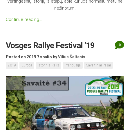
vertingesnių istorijų iš etapų, apie kuriuos normaliu metu nė
nežinotum.
Continue reading…
Vosges Rallye Festival ’19
0
Posted on 2019 7 spalio
by
Vilius Šaltenis
2019
Europa
Istorinis Ralis
Prancūzija
Savaitiniai įrašai