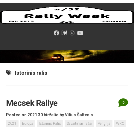
Skip
to
content
Istorinis ralis
Mecsek Rallye
0
Posted on 2021 30 birželio
by
Vilius Šaltenis
2021
Europa
Istorinis Ralis
Savaitiniai įrašai
Vengrija
WRC