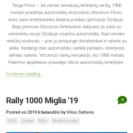
Targa Florio – tai vienas seniausių lenktynių vardų, 1906
metais pradėtas automobilių entuziasto Vincenzo Florio,
kuris savo lenktynininko karjerą pradėjo gimtojoje Sicilijoje.
Beje pirmose Vincenzo lenktynėse dalyvavo jis pats su
vieninteliu visoje Sicilijoje esančiu automobiliu. Kad vienam
nebūtų nuobodu – prie jo prisijungė dviratininkas ir raitelis su
arkliu. Kadangi italo automobilio variklis perkaito, lenktynes
laimėjo raitelis. Vincenzo rankų nenuleido, kol 1906 metais
Palermo apylinkėse prasidėjo tikros automobilių lenktynės.
Continue reading…
Rally 1000 Miglia ’19
0
Posted on 2019 6 balandžio
by
Vilius Šaltenis
2019
Europa
Italija
Savaitiniai įrašai