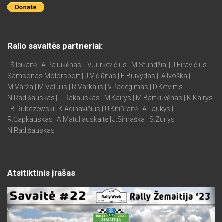
Ralio savaitės partneriai:
I.Šileikaitė | A.Paliukėnas | V.Jurkevičius | M.Stundžia | J.Firavičius |
Samsonas Motorsport | J.Vičiūnas | E.Buivydas | A.Ivoška |
M.Varža | M.Valiulis | R.Varkalis | V.Padegimas | D.Ketvirtis |
N.Radišauskas | T.Rakauskas | M.Kairys | M.Bartkuvėnas | K.Kairys
| B.Rubczewski | K.Adinavičius | U.Kniūraitė | A.Laukys |
R.Čapkauskas | A.Matuliauskaitė | J.Simaška | S.Zurlys |
N.Radišauskas
Atsitiktinis įrašas