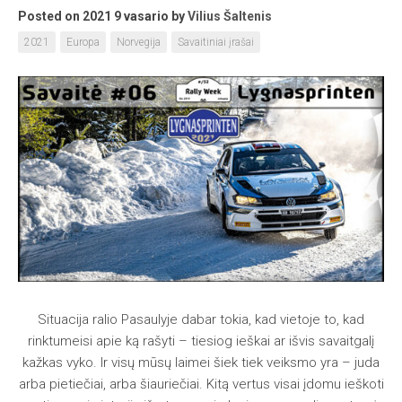
Posted on 2021 9 vasario
by
Vilius Šaltenis
2021
Europa
Norvegija
Savaitiniai įrašai
Situacija ralio Pasaulyje dabar tokia, kad vietoje to, kad
rinktumeisi apie ką rašyti – tiesiog ieškai ar išvis savaitgalį
kažkas vyko. Ir visų mūsų laimei šiek tiek veiksmo yra – juda
arba pietiečiai, arba šiauriečiai. Kitą vertus visai įdomu ieškoti