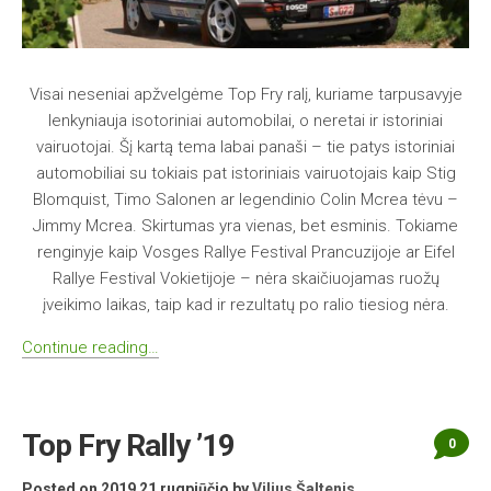
Visai neseniai apžvelgėme Top Fry ralį, kuriame tarpusavyje
lenkyniauja isotoriniai automobilai, o neretai ir istoriniai
vairuotojai. Šį kartą tema labai panaši – tie patys istoriniai
automobiliai su tokiais pat istoriniais vairuotojais kaip Stig
Blomquist, Timo Salonen ar legendinio Colin Mcrea tėvu –
Jimmy Mcrea. Skirtumas yra vienas, bet esminis. Tokiame
renginyje kaip Vosges Rallye Festival Prancuzijoje ar Eifel
Rallye Festival Vokietijoje – nėra skaičiuojamas ruožų
įveikimo laikas, taip kad ir rezultatų po ralio tiesiog nėra.
Continue reading…
Top Fry Rally ’19
0
Posted on 2019 21 rugpjūčio
by
Vilius Šaltenis