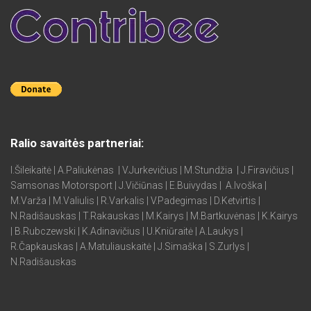
Ralio savaitės partneriai:
I.Šileikaitė | A.Paliukėnas | V.Jurkevičius | M.Stundžia | J.Firavičius |
Samsonas Motorsport | J.Vičiūnas | E.Buivydas | A.Ivoška |
M.Varža | M.Valiulis | R.Varkalis | V.Padegimas | D.Ketvirtis |
N.Radišauskas | T.Rakauskas | M.Kairys | M.Bartkuvėnas | K.Kairys
| B.Rubczewski | K.Adinavičius | U.Kniūraitė | A.Laukys |
R.Čapkauskas | A.Matuliauskaitė | J.Simaška | S.Zurlys |
N.Radišauskas