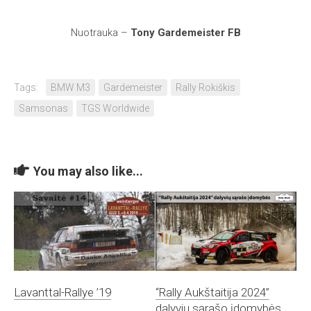
Nuotrauka –
Tony Gardemeister FB
Tags:
BMW M3
Gardemeister
Rally Rokiškis
Samsonas
TGS Worldwide
You may also like...
Lavanttal-Rallye ’19
“Rally Aukštaitija 2024”
dalyvių sąrašo įdomybės