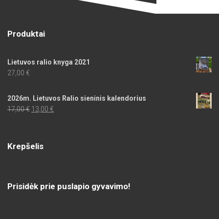
Produktai
Lietuvos ralio knyga 2021
27,00
€
2026m. Lietuvos Ralio sieninis kalendorius
Original
Current
17,00
€
13,00
€
price
price
was:
is:
17,00 €.
13,00 €.
Krepšelis
Prisidėk prie puslapio gyvavimo!