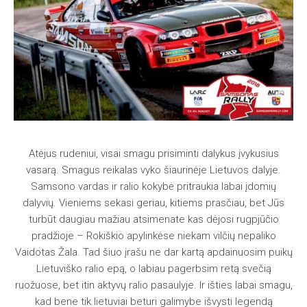
Atėjus rudeniui, visai smagu prisiminti dalykus įvykusius
vasarą. Smagus reikalas vyko šiaurinėje Lietuvos dalyje.
Samsono vardas ir ralio kokybė pritraukia labai įdomių
dalyvių. Vieniems sekasi geriau, kitiems prasčiau, bet Jūs
turbūt daugiau mažiau atsimenate kas dėjosi rugpjūčio
pradžioje – Rokiškio apylinkėse niekam vilčių nepaliko
Vaidotas Žala. Tad šiuo įrašu ne dar kartą apdainuosim puikų
Lietuviško ralio epą, o labiau pagerbsim retą svečią
ruožuose, bet itin aktyvų ralio pasaulyje. Ir išties labai smagu,
kad bene tik lietuviai beturi galimybe išvysti legendą