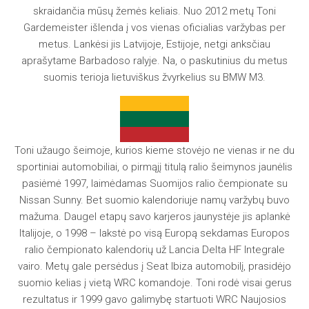
skraidančia mūsų žemės keliais. Nuo 2012 metų Toni
Gardemeister išlenda į vos vienas oficialias varžybas per
metus. Lankėsi jis Latvijoje, Estijoje, netgi anksčiau
aprašytame Barbadoso ralyje. Na, o paskutinius du metus
suomis terioja lietuviškus žvyrkelius su BMW M3.
Toni užaugo šeimoje, kurios kieme stovėjo ne vienas ir ne du
sportiniai automobiliai, o pirmąjį titulą ralio šeimynos jaunėlis
pasiėmė 1997, laimėdamas Suomijos ralio čempionate su
Nissan Sunny. Bet suomio kalendoriuje namų varžybų buvo
mažuma. Daugel etapų savo karjeros jaunystėje jis aplankė
Italijoje, o 1998 – lakstė po visą Europą sekdamas Europos
ralio čempionato kalendorių už Lancia Delta HF Integrale
vairo. Metų gale persėdus į Seat Ibiza automobilį, prasidėjo
suomio kelias į vietą WRC komandoje. Toni rodė visai gerus
rezultatus ir 1999 gavo galimybę startuoti WRC Naujosios