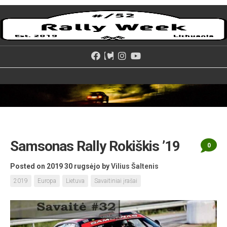
Skip
to
content
Samsonas Rally Rokiškis ’19
0
Posted on 2019 30 rugsėjo
by
Vilius Šaltenis
2019
Europa
Lietuva
Savaitiniai įrašai