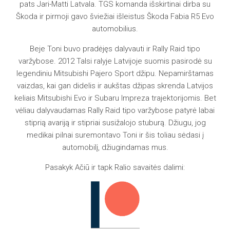
pats Jari-Matti Latvala. TGS komanda išskirtinai dirba su
Škoda ir pirmoji gavo šviežiai išleistus Škoda Fabia R5 Evo
automobilius.
Beje Toni buvo pradėjęs dalyvauti ir Rally Raid tipo
varžybose. 2012 Talsi ralyje Latvijoje suomis pasirodė su
legendiniu Mitsubishi Pajero Sport džipu. Nepamirštamas
vaizdas, kai gan didelis ir aukštas džipas skrenda Latvijos
keliais Mitsubishi Evo ir Subaru Impreza trajektorijomis. Bet
vėliau dalyvaudamas Rally Raid tipo varžybose patyrė labai
stiprią avariją ir stipriai susižalojo stuburą. Džiugu, jog
medikai pilnai suremontavo Toni ir šis toliau sėdasi į
automobilį, džiugindamas mus.
Pasakyk Ačiū ir tapk Ralio savaitės dalimi: