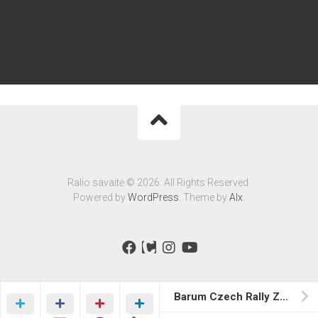
Ralio savaitė © 2026. All Rights Reserved.
Powered by
WordPress
. Theme by
Alx
.
Barum Czech Rally Zlin ’19