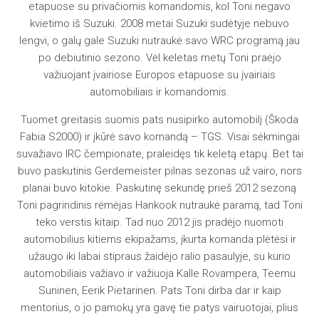
etapuose su privačiomis komandomis, kol Toni negavo
kvietimo iš Suzuki. 2008 metai Suzuki sudėtyje nebuvo
lengvi, o galų gale Suzuki nutraukė savo WRC programą jau
po debiutinio sezono. Vėl keletas metų Toni praėjo
važiuojant įvairiose Europos etapuose su įvairiais
automobiliais ir komandomis.
Tuomet greitasis suomis pats nusipirko automobilį (Škoda
Fabia S2000) ir įkūrė savo komandą – TGS. Visai sėkmingai
suvažiavo IRC čempionate, praleidęs tik keletą etapų. Bet tai
buvo paskutinis Gerdemeister pilnas sezonas už vairo, nors
planai buvo kitokie. Paskutinę sekundę prieš 2012 sezoną
Toni pagrindinis rėmėjas Hankook nutraukė paramą, tad Toni
teko verstis kitaip. Tad nuo 2012 jis pradėjo nuomoti
automobilius kitiems ekipažams, įkurta komanda plėtėsi ir
užaugo iki labai stipraus žaidėjo ralio pasaulyje, su kurio
automobiliais važiavo ir važiuoja Kalle Rovampera, Teemu
Suninen, Eerik Pietarinen. Pats Toni dirba dar ir kaip
mentorius, o jo pamokų yra gavę tie patys vairuotojai, plius