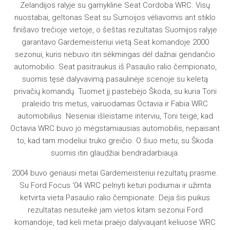
Zelandijos ralyje su gamykline Seat Cordoba WRC. Visų
nuostabai, geltonas Seat su Sumoijos vėliavomis ant stiklo
finišavo trečioje vietoje, o šeštas rezultatas Suomijos ralyje
garantavo Gardemeisteriui vietą Seat komandoje 2000
sezonui, kuris nebuvo itin sėkmingas dėl dažnai gendančio
automobilio. Seat pasitraukus iš Pasaulio ralio čempionato,
suomis tęsė dalyvavimą pasaulinėje scenoje su keletą
privačių komandų. Tuomet jį pastebėjo Škoda, su kuria Toni
praleido tris metus, vairuodamas Octavia ir Fabia WRC
automobilius. Neseniai išleistame interviu, Toni teigė, kad
Octavia WRC buvo jo mėgstamiausias automobilis, nepaisant
to, kad tam modeliui truko greičio. O šiuo metu, su Škoda
suomis itin glaudžiai bendradarbiauja.
2004 buvo geriausi metai Gardemeisteriui rezultatų prasme.
Su Ford Focus ‘04 WRC pelnyti keturi podiumai ir užimta
ketvirta vieta Pasaulio ralio čempionate. Deja šis puikus
rezultatas nesuteikė jam vietos kitam sezonui Ford
komandoje, tad keli metai praėjo dalyvaujant keliuose WRC