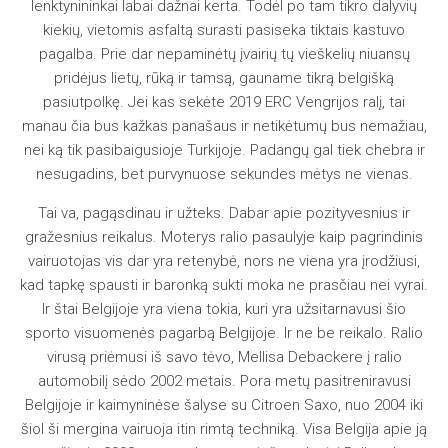
lenktynininkai labai dažnai kerta. Todėl po tam tikro dalyvių
kiekių, vietomis asfaltą surasti pasiseka tiktais kastuvo
pagalba. Prie dar nepaminėtų įvairių tų vieškelių niuansų
pridėjus lietų, rūką ir tamsą, gauname tikrą belgišką
pasiutpolkę. Jei kas sekėte 2019 ERC Vengrijos ralį, tai
manau čia bus kažkas panašaus ir netikėtumų bus nemažiau,
nei ką tik pasibaigusioje Turkijoje. Padangų gal tiek chebra ir
nesugadins, bet purvynuose sekundes mėtys ne vienas.
Tai va, pagąsdinau ir užteks. Dabar apie pozityvesnius ir
gražesnius reikalus. Moterys ralio pasaulyje kaip pagrindinis
vairuotojas vis dar yra retenybė, nors ne viena yra įrodžiusi,
kad tapkę spausti ir baronką sukti moka ne prasčiau nei vyrai.
Ir štai Belgijoje yra viena tokia, kuri yra užsitarnavusi šio
sporto visuomenės pagarbą Belgijoje. Ir ne be reikalo. Ralio
virusą priėmusi iš savo tėvo, Mellisa Debackere į ralio
automobilį sėdo 2002 metais. Pora metų pasitreniravusi
Belgijoje ir kaimyninėse šalyse su Citroen Saxo, nuo 2004 iki
šiol ši mergina vairuoja itin rimtą techniką. Visa Belgija apie ją