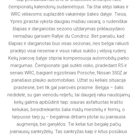
čempionatų kalendorių sudarinėtojus. Tai štai atėjo laikas ir
WRC vėliavoms suplazdėti vakarinėje šalies dalyje. Tiesa,
Ypres įprastai vyksta daugiau mažiau vasarą, o rudeniškai
šlapias ir darganotas sezono uždarymas priklausydavo
nemažiau garsiam Rallye du Condroz. Bet panašu, kad
šlapias ir darganotas bus visas sezonas, nes belgai raliuoti
pradėjo visai neseniai ir visus ralius sukišo į vėlyvą rudenį.
Kelių įvairovę šalyje stipriai kompensuoja automobilių parko
margumas. Čempionate gali sutikti visko, pradedant R5 ir
senais WRC, baigiant egzotiniais Porsche, Nissan 350Z ar
panašaus plauko automobiliais. Užtat su keliais situacija
prastesnė, bet tik gal įvairovės prasme. Belgija – šalis
nedidelė, su gan vienodu reljefu, tai daugelį raliui naudojamų
kelių galima apibūdinti taip: siauras asfaltuotas krašto
keliukas, besidriekiantis šalia mažų miestelių ir fermų, o
tarpuose tarp jų – begaliniai dirbami plotai su įvairiausia
augmenija, bei ganyklos. Tie keliai turi begalę pačių
įvairiausių sankryžėlių. Tas sankryžas kaip ir kitus posūkius