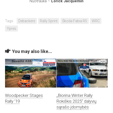
Nuotrauka –
Lorick Jacquemin
Tags:
Debackere
Rally Sprint
Škoda Fabia R5
WRC
Ypres
You may also like...
Woodpecker Stages
„Biorina Winter Rally
Rally ’19
Rokiškis 2025“ dalyvių
sąrašo įdomybės