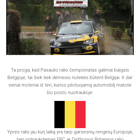
Ta proga, kad Pasaulio ralio čempionatas galimai baigsis
Belgijoje, tai šiek tiek dėmesio nutekės būtent Belgijai. Ir dar
vienai moteriai iš ten, kurios pilotuojamą automobilį matote
šio posto nuotraukoje.
Ypres ralis jau kurį laiką yra tarp garsesnių renginių Europoje,
taip pritraukdamas ERC ar Didžiosios Britanijos ralio