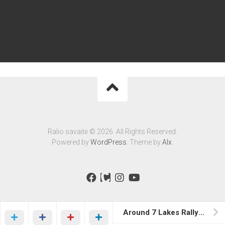
Ralio savaitė © 2026. All Rights Reserved.
Powered by
WordPress
. Theme by
Alx
.
Around 7 Lakes Rally ’20