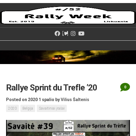
Skip
to
content
Rallye Sprint du Trefle ’20
0
Posted on 2020 1 spalio
by
Vilius Šaltenis
2020
Belgija
Savaitiniai įrašai