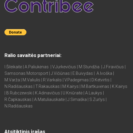
Ralio savaitės partneriai:
I.Šileikaitė | A.Paliukėnas | V.Jurkevičius | M.Stundžia | J.Firavičius |
Samsonas Motorsport | J.Vičiūnas | E.Buivydas | A.Ivoška |
M.Varža | M.Valiulis | R.Varkalis | V.Padegimas | D.Ketvirtis |
N.Radišauskas | T.Rakauskas | M.Kairys | M.Bartkuvėnas | K.Kairys
| B.Rubczewski | K.Adinavičius | U.Kniūraitė | A.Laukys |
R.Čapkauskas | A.Matuliauskaitė | J.Simaška | S.Zurlys |
N.Radišauskas
Atsitiktinis įrašas