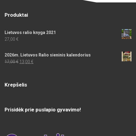
Produktai
Lietuvos ralio knyga 2021
27,00
€
2026m. Lietuvos Ralio sieninis kalendorius
Original
Current
17,00
€
13,00
€
price
price
was:
is:
17,00 €.
13,00 €.
Krepšelis
Prisidėk prie puslapio gyvavimo!