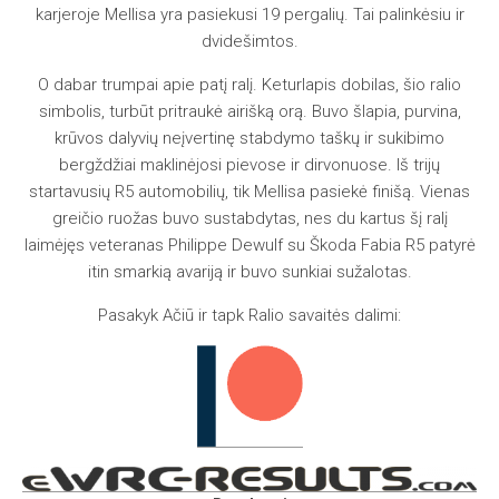
karjeroje Mellisa yra pasiekusi 19 pergalių. Tai palinkėsiu ir
dvidešimtos.
O dabar trumpai apie patį ralį. Keturlapis dobilas, šio ralio
simbolis, turbūt pritraukė airišką orą. Buvo šlapia, purvina,
krūvos dalyvių neįvertinę stabdymo taškų ir sukibimo
bergždžiai maklinėjosi pievose ir dirvonuose. Iš trijų
startavusių R5 automobilių, tik Mellisa pasiekė finišą. Vienas
greičio ruožas buvo sustabdytas, nes du kartus šį ralį
laimėjęs veteranas Philippe Dewulf su Škoda Fabia R5 patyrė
itin smarkią avariją ir buvo sunkiai sužalotas.
Pasakyk Ačiū ir tapk Ralio savaitės dalimi: