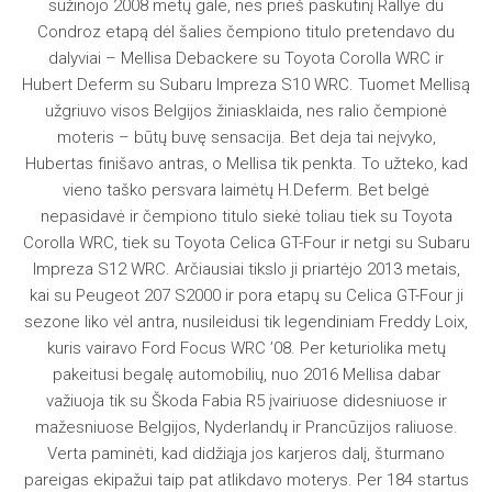
sužinojo 2008 metų gale, nes prieš paskutinį Rallye du
Condroz etapą dėl šalies čempiono titulo pretendavo du
dalyviai – Mellisa Debackere su Toyota Corolla WRC ir
Hubert Deferm su Subaru Impreza S10 WRC. Tuomet Mellisą
užgriuvo visos Belgijos žiniasklaida, nes ralio čempionė
moteris – būtų buvę sensacija. Bet deja tai neįvyko,
Hubertas finišavo antras, o Mellisa tik penkta. To užteko, kad
vieno taško persvara laimėtų H.Deferm. Bet belgė
nepasidavė ir čempiono titulo siekė toliau tiek su Toyota
Corolla WRC, tiek su Toyota Celica GT-Four ir netgi su Subaru
Impreza S12 WRC. Arčiausiai tikslo ji priartėjo 2013 metais,
kai su Peugeot 207 S2000 ir pora etapų su Celica GT-Four ji
sezone liko vėl antra, nusileidusi tik legendiniam Freddy Loix,
kuris vairavo Ford Focus WRC ’08. Per keturiolika metų
pakeitusi begalę automobilių, nuo 2016 Mellisa dabar
važiuoja tik su Škoda Fabia R5 įvairiuose didesniuose ir
mažesniuose Belgijos, Nyderlandų ir Prancūzijos raliuose.
Verta paminėti, kad didžiąja jos karjeros dalį, šturmano
pareigas ekipažui taip pat atlikdavo moterys. Per 184 startus