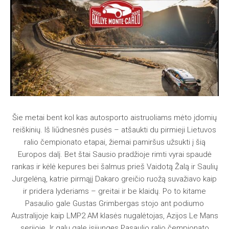
Šie metai bent kol kas autosporto aistruoliams mėto įdomių
reiškinių. Iš liūdnesnės pusės – atšaukti du pirmieji Lietuvos
ralio čempionato etapai, žiemai pamiršus užsukti į šią
Europos dalį. Bet štai Sausio pradžioje rimti vyrai spaudė
rankas ir kėlė kepures bei šalmus prieš Vaidotą Žalą ir Saulių
Jurgelėną, katrie pirmąjį Dakaro greičio ruožą suvažiavo kaip
ir pridera lyderiams – greitai ir be klaidų. Po to kitame
Pasaulio gale Gustas Grimbergas stojo ant podiumo
Australijoje kaip LMP2 AM klasės nugalėtojas, Azijos Le Mans
serijoje. Ir galų gale įsijungęs Pasaulio ralio čempionato