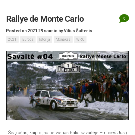
Rallye de Monte Carlo
0
Posted on 2021 29 sausio
by
Vilius Šaltenis
2021
Europa
Istorija
Monakas
WRC
Šis įrašas, kaip ir jau ne vienas Ralio savaitėje – nuneš Jus į