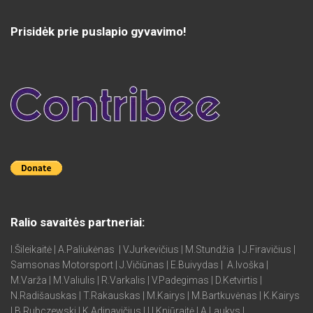
Prisidėk prie puslapio gyvavimo!
Ralio savaitės partneriai:
I.Šileikaitė | A.Paliukėnas | V.Jurkevičius | M.Stundžia | J.Firavičius |
Samsonas Motorsport | J.Vičiūnas | E.Buivydas | A.Ivoška |
M.Varža | M.Valiulis | R.Varkalis | V.Padegimas | D.Ketvirtis |
N.Radišauskas | T.Rakauskas | M.Kairys | M.Bartkuvėnas | K.Kairys
| B.Rubczewski | K.Adinavičius | U.Kniūraitė | A.Laukys |