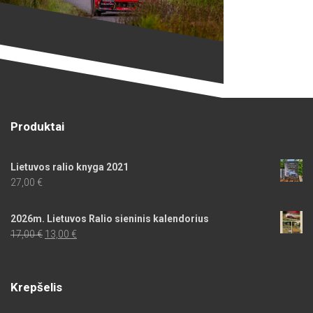
Produktai
Lietuvos ralio knyga 2021
27,00
€
2026m. Lietuvos Ralio sieninis kalendorius
Original
Current
17,00
€
13,00
€
price
price
was:
is:
17,00 €.
13,00 €.
Krepšelis