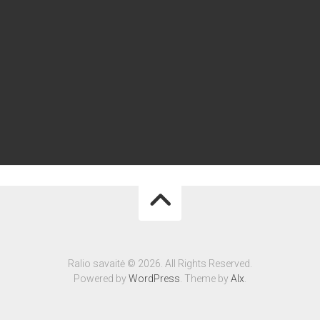
Ralio savaitė © 2026. All Rights Reserved.
Powered by
WordPress
. Theme by
Alx
.