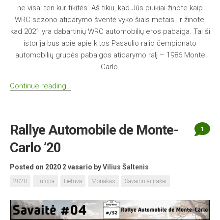
ne visai ten kur tikitės. Aš tikiu, kad Jūs puikiai žinote kaip
WRC sezono atidarymo šventė vyko šiais metais. Ir žinote,
kad 2021 yra dabartinių WRC automobilių eros pabaiga. Tai ši
istorija bus apie apie kitos Pasaulio ralio čempionato
automobilių grupės pabaigos atidarymo ralį – 1986 Monte
Carlo.
Continue reading…
Rallye Automobile de Monte-
1
Carlo ’20
Posted on 2020 2 vasario
by
Vilius Šaltenis
2020
Europa
Lietuva
Monakas
Savaitiniai įrašai