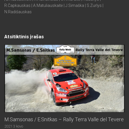
R.Čapkauskas | A.Matuliauskaitė | J.Simaška | S.Zurlys |
N.Radišauskas
Atsitiktinis įrašas
M.Samsonas / E.Snitkas – Rally Terra Valle del Tevere
2021 3 kovo