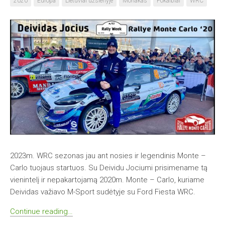
2020
Europa
Lietuviai užsienyje
Monakas
Pokalbiai
WRC
2023m. WRC sezonas jau ant nosies ir legendinis Monte –
Carlo tuojaus startuos. Su Deividu Jociumi prisimename tą
vienintelį ir nepakartojamą 2020m. Monte – Carlo, kuriame
Deividas važiavo M-Sport sudėtyje su Ford Fiesta WRC.
Continue reading…