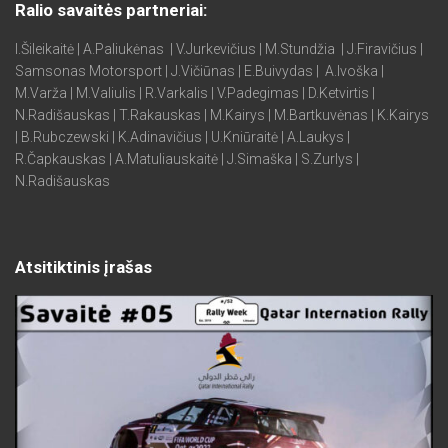
Ralio savaitės partneriai:
I.Šileikaitė | A.Paliukėnas | V.Jurkevičius | M.Stundžia | J.Firavičius |
Samsonas Motorsport | J.Vičiūnas | E.Buivydas | A.Ivoška |
M.Varža | M.Valiulis | R.Varkalis | V.Padegimas | D.Ketvirtis |
N.Radišauskas | T.Rakauskas | M.Kairys | M.Bartkuvėnas | K.Kairys
| B.Rubczewski | K.Adinavičius | U.Kniūraitė | A.Laukys |
R.Čapkauskas | A.Matuliauskaitė | J.Simaška | S.Zurlys |
N.Radišauskas
Atsitiktinis įrašas