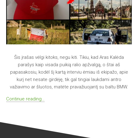
Šis įrašas vėlgi kitoks, negu kiti. Tikiu, kad Aras Kalėda
parašys kaip visada puikią ralio apžvalgą, o štai aš
papasakosiu, kodėl šį kartą interviu ėmiau iš ekipažo, apie
kurį net nesate girdėję, tik gal tingiai laukdami antro
važiavimo ar šluotos, matėte pravažiuojantį su baltu BMW.
Continue reading…