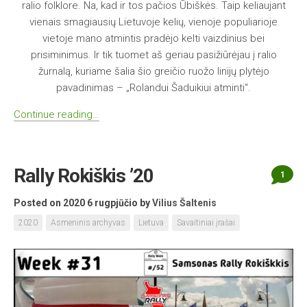
ralio folklore. Na, kad ir tos pačios Ūbiškės. Taip keliaujant
vienais smagiausių Lietuvoje kelių, vienoje populiarioje
vietoje mano atmintis pradėjo kelti vaizdinius bei
prisiminimus. Ir tik tuomet aš geriau pasižiūrėjau į ralio
žurnalą, kuriame šalia šio greičio ruožo linijų plytėjo
pavadinimas – „Rolandui Šaduikiui atminti“.
Continue reading…
Rally Rokiškis ’20
1
Posted on 2020 6 rugpjūčio
by
Vilius Šaltenis
2020
Asmeninis archyvas
Lietuva
Savaitiniai įrašai