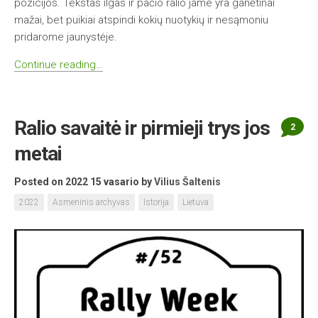
pozicijos. Tekstas ilgas ir pačio ralio jame yra ganėtinai
mažai, bet puikiai atspindi kokių nuotykių ir nesąmoniu
pridarome jaunystėje.
Continue reading…
Ralio savaitė ir pirmieji trys jos
2
metai
Posted on 2022 15 vasario
by
Vilius Šaltenis
2022
Asmeninis archyvas
Istorija
Lietuva