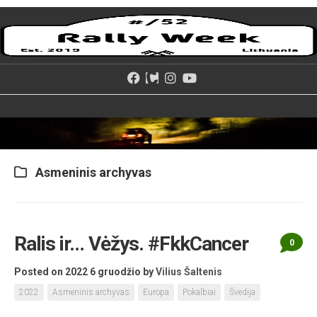
Skip
to
content
Asmeninis archyvas
Ralis ir… Vėžys. #FkkCancer
0
Posted on 2022 6 gruodžio
by
Vilius Šaltenis
2022
Asmeninis archyvas
Europa
Pokalbiai
Švedija