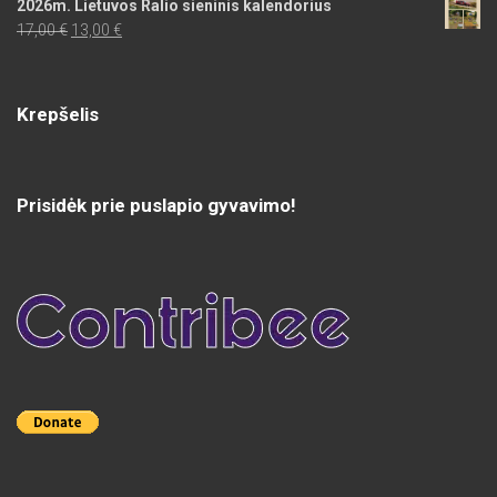
2026m. Lietuvos Ralio sieninis kalendorius
Original
Current
17,00
€
13,00
€
price
price
was:
is:
17,00 €.
13,00 €.
Krepšelis
Prisidėk prie puslapio gyvavimo!