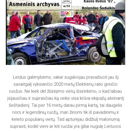
Leidus galimybėms, vakar sugalvojau pravažiuoti jau šį
savaitgalį vyksiančio 2020 metų Elektrėnų ralio greičio
ruožus. Ne kiek dėl žiūrėjimo vietų išsirinkimo, o kad labiau
įsijausčiau ir suprasčiau ką veiks visa krūva ekipažų ateinantį
šeštadienį. Tai per 16 metų darau pirmą kartą, tai daugelis
nors ir legendinių ruožų, man žinomi tik iš pavadinimų ir
keleto populiarių vietų. Tad apturėjau didžiulį malonumą
suprasti, kodėl vieni ar kiti ruožai yra giliai nugulę Lietuvos