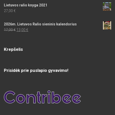
Lietuvos ralio knyga 2021
27,00
€
2026m. Lietuvos Ralio sieninis kalendorius
Original
Current
17,00
€
13,00
€
price
price
was:
is:
17,00 €.
13,00 €.
Krepšelis
Prisidėk prie puslapio gyvavimo!