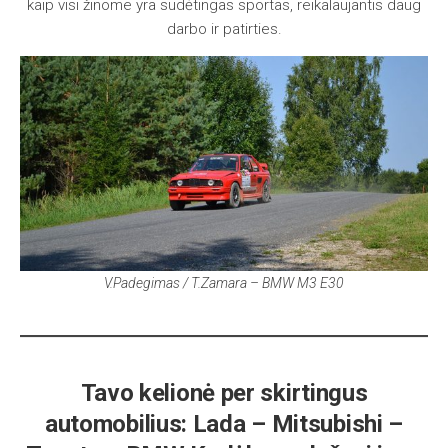
kaip visi žinome yra sudėtingas sportas, reikalaujantis daug
darbo ir patirties.
V.Padegimas / T.Zamara – BMW M3 E30
Tavo kelionė per skirtingus
automobilius: Lada – Mitsubishi –