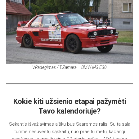
V.Padegimas / T.Zamara – BMW M3 E30
Kokie kiti užsienio etapai pažymėti
Tavo kalendoriuje?
Sekantis išvažiavimas aišku bus Saaremos ralis. Su ta sala
turime nesuvestų sąskaitų, nuo praeitų metų, kadangi
atvažiavus į pirmo žvyrinio GR startą, mūsų LADA tiesiog