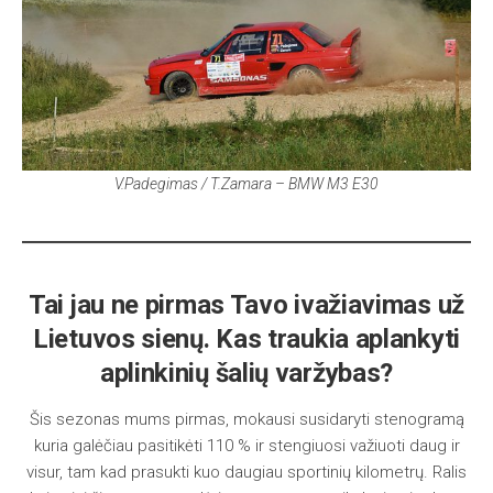
V.Padegimas / T.Zamara – BMW M3 E30
Tai jau ne pirmas Tavo ivažiavimas už
Lietuvos sienų. Kas traukia aplankyti
aplinkinių šalių varžybas?
Šis sezonas mums pirmas, mokausi susidaryti stenogramą
kuria galėčiau pasitikėti 110 % ir stengiuosi važiuoti daug ir
visur, tam kad prasukti kuo daugiau sportinių kilometrų. Ralis