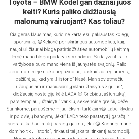
Toyota – BMW Kodėl gan dažnai juos
keiti? Kuris paliko didžiausią
malonumą vairuojant? Kas toliau?
Čia geras klausimas, kurio ne kartą esu paklaustas kolegų
sportininkų 😊Kelionė per skirtingus automobilius, kaip
naujokui, žiauriai bloga patirtis😊Išties automobilių keitimą
lėmė mano blogai padaryti sprendimai. Sudalyvauti ralio
varžybose buvo mano viena iš jaunystės svajonių. Ralio
bendruomenėje nieko nepažinojau, paskaičiau reglamentą,
pažiūrėjau, kad yra „Historic“ klasė. Man sovietmečiu
užaugusiam ir mačiusiam „piktai užtaisytus žigulius“,
didžiausią nostalgiją kėlė LADA 😊 Griebiau „aštuntuką“,
parsitempiau „užtaisytu“ varikliu, sekvencine greičių dėže.
Surinkome, paruošėme – jau lėksim tai lėksim😊 Labai klydau
ir po dviejų bandymų „lėkti“ LADA teko pastatyti į garažą ir
suprasti kad su ja tik į paradą galima „lėkti“😊 Kadangi mane
domino tik „Historic“, rinkausi tai įskaitai tinkantį automobilį.
Norėjosi kažką pasigaminti įdomesnio ir retesnio, tai ir