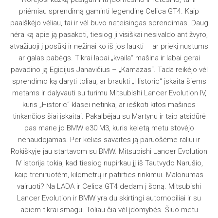
priėmiau sprendimą gaminti legendinę Celica GT4. Kaip
paaiškėjo vėliau, tai ir vėl buvo neteisingas sprendimas. Daug
nėra ką apie ją pasakoti, tiesiog ji visiškai nesivaldo ant žvyro,
atvažiuoji į posūkį ir nežinai ko iš jos laukti – ar priekį nustums
ar galas pabėgs. Tikrai labai „kvaila“ mašina ir labai gerai
pavadino ją Egidijus Janavičius – „Kamazas“. Tada reikėjo vėl
sprendimo ką daryti toliau, ar braukti „Historic“ įskaita šiems
metams ir dalyvauti su turimu Mitsubishi Lancer Evolution IV,
kuris „Historic“ klasei netinka, ar ieškoti kitos mašinos
tinkančios šiai įskaitai. Pakalbėjau su Martynu ir taip atsidūrė
pas mane jo BMW e30 M3, kuris keletą metu stovėjo
nenaudojamas. Per kelias savaites ją paruošėme raliui ir
Rokiškyje jau startavom su BMW. Mitsubishi Lancer Evolution
IV istorija tokia, kad tiesiog nupirkau jį iš Tautvydo Narušio,
kaip treniruotėm, kilometrų ir patirties rinkimui. Malonumas
vairuoti? Na LADA ir Celica GT4 dedam į šoną. Mitsubishi
Lancer Evolution ir BMW yra du skirtingi automobiliai ir su
abiem tikrai smagu. Toliau čia vėl įdomybės. Šiuo metu