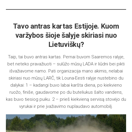
Tavo antras kartas Estijoje. Kuom
varžybos šioje šalyje skiriasi nuo
Lietuviškų?
Taip, tai buvo antras kartas. Pernai buvom Saaremos ralyje,
bet neteko pravažiuoti – sulūžo mūsų LADA ir liūdni bei pikti
išvažiavome namo. Pati organizacija mano akimis, nelabai
skiriasi nuo mūsų LARČ, tik Louna-Eesti ralyje nustebino du
dalykai: 1 – kadangi buvo labai karšta diena, po kiekvieno
ruožo, finiše, gaudavome po du buteliukus šalto vandens,
kas buvo tiesiog puiku. 2 – prieš kiekvieną servisą stovėjo du
vyrukai ir prie įvažiavimo nuplaudavo automobilį.