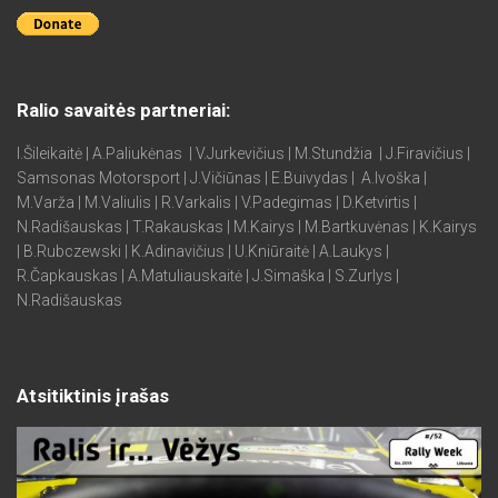
Ralio savaitės partneriai:
I.Šileikaitė | A.Paliukėnas | V.Jurkevičius | M.Stundžia | J.Firavičius |
Samsonas Motorsport | J.Vičiūnas | E.Buivydas | A.Ivoška |
M.Varža | M.Valiulis | R.Varkalis | V.Padegimas | D.Ketvirtis |
N.Radišauskas | T.Rakauskas | M.Kairys | M.Bartkuvėnas | K.Kairys
| B.Rubczewski | K.Adinavičius | U.Kniūraitė | A.Laukys |
R.Čapkauskas | A.Matuliauskaitė | J.Simaška | S.Zurlys |
N.Radišauskas
Atsitiktinis įrašas