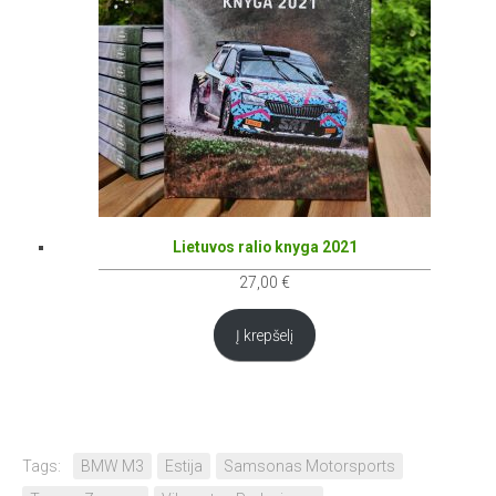
Lietuvos ralio knyga 2021
27,00
€
Į krepšelį
Tags:
BMW M3
Estija
Samsonas Motorsports