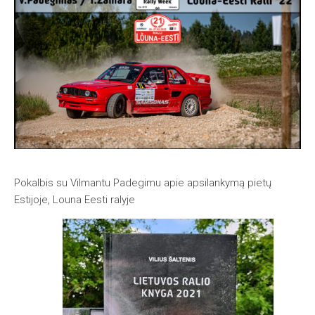
Pokalbis su Vilmantu Padegimu apie apsilankymą pietų
Estijoje, Louna Eesti ralyje