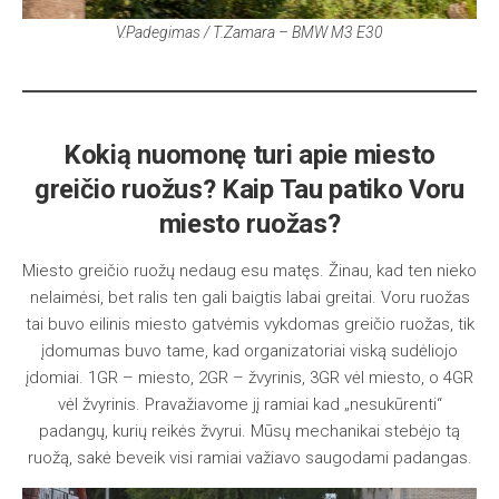
V.Padegimas / T.Zamara – BMW M3 E30
Kokią nuomonę turi apie miesto
greičio ruožus? Kaip Tau patiko Voru
miesto ruožas?
Miesto greičio ruožų nedaug esu matęs. Žinau, kad ten nieko
nelaimėsi, bet ralis ten gali baigtis labai greitai. Voru ruožas
tai buvo eilinis miesto gatvėmis vykdomas greičio ruožas, tik
įdomumas buvo tame, kad organizatoriai viską sudėliojo
įdomiai. 1GR – miesto, 2GR – žvyrinis, 3GR vėl miesto, o 4GR
vėl žvyrinis. Pravažiavome jį ramiai kad „nesukūrenti“
padangų, kurių reikės žvyrui. Mūsų mechanikai stebėjo tą
ruožą, sakė beveik visi ramiai važiavo saugodami padangas.