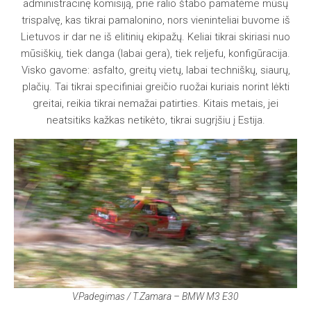
administracinę komisiją, prie ralio štabo pamatėme mūsų
trispalvę, kas tikrai pamalonino, nors vieninteliai buvome iš
Lietuvos ir dar ne iš elitinių ekipažų. Keliai tikrai skiriasi nuo
mūsiškių, tiek danga (labai gera), tiek reljefu, konfigūracija.
Visko gavome: asfalto, greitų vietų, labai techniškų, siaurų,
plačių. Tai tikrai specifiniai greičio ruožai kuriais norint lėkti
greitai, reikia tikrai nemažai patirties. Kitais metais, jei
neatsitiks kažkas netikėto, tikrai sugrįšiu į Estija.
V.Padegimas / T.Zamara – BMW M3 E30