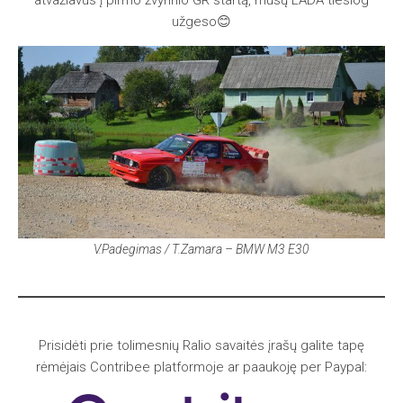
užgeso😊
V.Padegimas / T.Zamara – BMW M3 E30
Prisidėti prie tolimesnių Ralio savaitės įrašų galite tapę
rėmėjais Contribee platformoje ar paaukoję per Paypal: