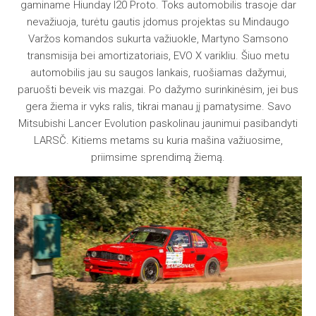
gaminame Hiunday I20 Proto. Toks automobilis trasoje dar
nevažiuoja, turėtu gautis įdomus projektas su Mindaugo
Varžos komandos sukurta važiuokle, Martyno Samsono
transmisija bei amortizatoriais, EVO X varikliu. Šiuo metu
automobilis jau su saugos lankais, ruošiamas dažymui,
paruošti beveik vis mazgai. Po dažymo surinkinėsim, jei bus
gera žiema ir vyks ralis, tikrai manau jį pamatysime. Savo
Mitsubishi Lancer Evolution paskolinau jaunimui pasibandyti
LARSČ. Kitiems metams su kuria mašina važiuosime,
priimsime sprendimą žiemą.