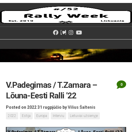
Skip
to
content
V.Padegimas / T.Zamara –
0
Lõuna-Eesti Ralli ’22
Posted on 2022 31 rugpjūčio
by
Vilius Šaltenis
2022
Estija
Europa
Interviu
Lietuviai užsienyje