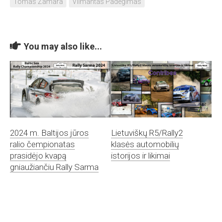
Tomas Zamara
Vilmantas Padegimas
You may also like...
2024 m. Baltijos jūros
Lietuviškų R5/Rally2
ralio čempionatas
klasės automobilių
prasidėjo kvapą
istorijos ir likimai
gniaužiančiu Rally Sarma