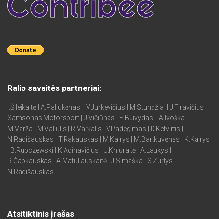
Ralio savaitės partneriai:
I.Šileikaitė | A.Paliukėnas | V.Jurkevičius | M.Stundžia | J.Firavičius |
Samsonas Motorsport | J.Vičiūnas | E.Buivydas | A.Ivoška |
M.Varža | M.Valiulis | R.Varkalis | V.Padegimas | D.Ketvirtis |
N.Radišauskas | T.Rakauskas | M.Kairys | M.Bartkuvėnas | K.Kairys
| B.Rubczewski | K.Adinavičius | U.Kniūraitė | A.Laukys |
R.Čapkauskas | A.Matuliauskaitė | J.Simaška | S.Zurlys |
N.Radišauskas
Atsitiktinis įrašas