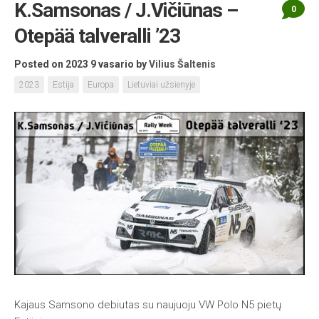
K.Samsonas / J.Vičiūnas –
0
Otepää talveralli ’23
Posted on 2023 9 vasario
by
Vilius Šaltenis
2023
Estija
Europa
Lietuviai užsienyje
Kajaus Samsono debiutas su naujuoju VW Polo N5 pietų