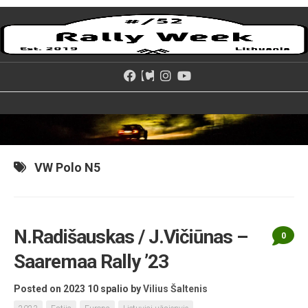
Skip
to
content
VW Polo N5
N.Radišauskas / J.Vičiūnas –
0
Saaremaa Rally ’23
Posted on 2023 10 spalio
by
Vilius Šaltenis