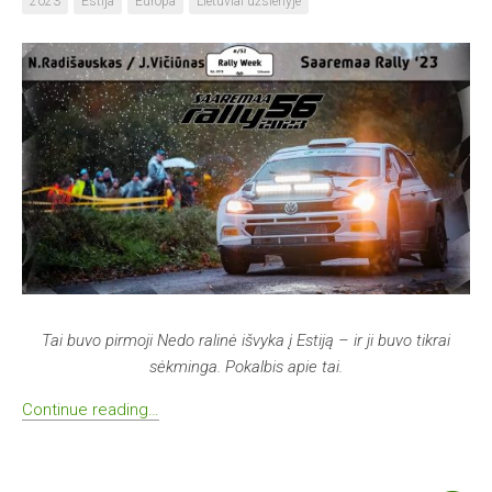
2023
Estija
Europa
Lietuviai užsienyje
Tai buvo pirmoji Nedo ralinė išvyka į Estiją – ir ji buvo tikrai
sėkminga. Pokalbis apie tai.
Continue reading…