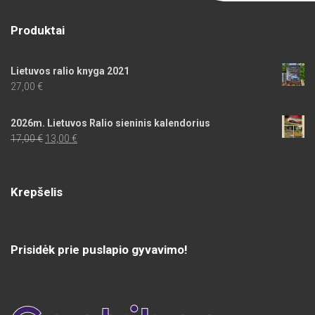
Produktai
Lietuvos ralio knyga 2021
27,00
€
2026m. Lietuvos Ralio sieninis kalendorius
Original
Current
17,00
€
13,00
€
price
price
was:
is:
17,00 €.
13,00 €.
Krepšelis
Prisidėk prie puslapio gyvavimo!