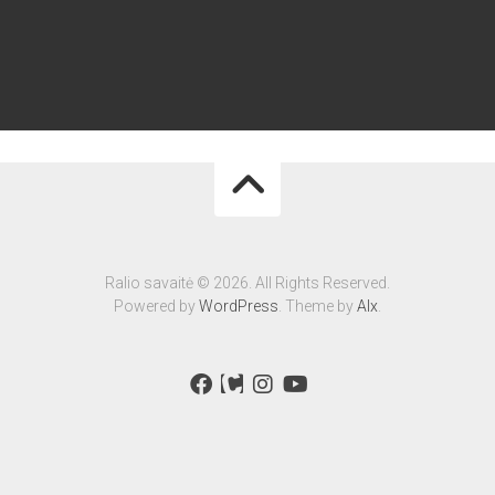
Ralio savaitė © 2026. All Rights Reserved.
Powered by
WordPress
. Theme by
Alx
.