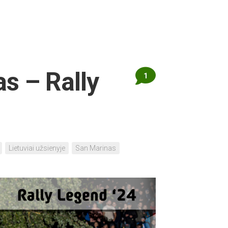
s – Rally
1
Lietuviai užsienyje
San Marinas