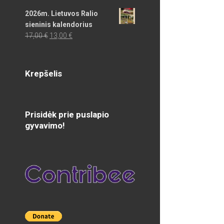
2026m. Lietuvos Ralio
sieninis kalendorius
Original
Current
17,00
€
13,00
€
price
price
was:
is:
17,00 €.
13,00 €.
Krepšelis
Prisidėk prie puslapio
gyvavimo!