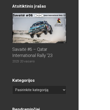
Atsitiktinis įrašas
Savaitė #6 – Qatar
International Rally ’23
2023 20 vasario
Kategorijos
Bendraminčiai