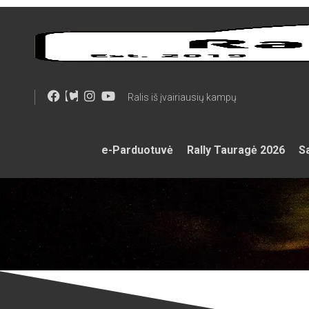
Skip
to
content
Ralis iš įvairiausių kampų
e-Parduotuvė
Rally Tauragė 2026
Sa