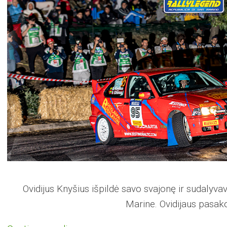
Ovidijus Knyšius išpildė savo svajonę ir sudalyv
Marine. Ovidijaus pasak