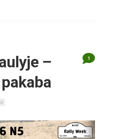
aulyje –
1
 pakaba
ed