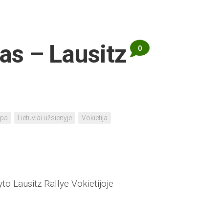
as – Lausitz
0
opa
Lietuviai užsienyje
Vokietija
to Lausitz Rallye Vokietijoje