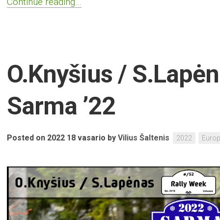
Continue reading…
O.Knyšius / S.Lapėna
Sarma ’22
Posted on 2022 18 vasario
by
Vilius Šaltenis
2022
Euro