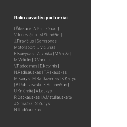
Ralio savaitės partneriai:
I.Šileikaitė | A.Paliukėnas |
V.Jurkevičius | M.Stundžia |
J.Firavičius | Samsonas
Motorsport | J.Vičiūnas |
E.Buivydas | A.Ivoška | M.Varža |
M.Valiulis | R.Varkalis |
V.Padegimas | D.Ketvirtis |
N.Radišauskas | T.Rakauskas |
M.Kairys | M.Bartkuvėnas | K.Kairys
| B.Rubczewski | K.Adinavičius |
U.Kniūraitė | A.Laukys |
R.Čapkauskas | A.Matuliauskaitė |
J.Simaška | S.Zurlys |
N.Radišauskas