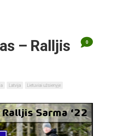
s – Ralljis
0
pa
Latvija
Lietuviai užsienyje