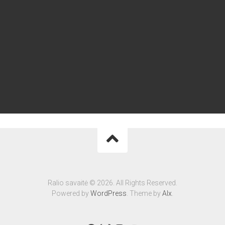
Ralio savaitė © 2026. All Rights Reserved.
Powered by
WordPress
. Theme by
Alx
.