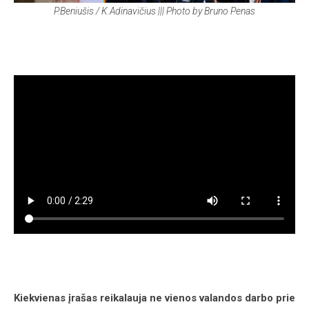
P.Beniušis / K.Adinavičius ||| Photo by Bruno Penas
Kiekvienas įrašas reikalauja ne vienos valandos darbo prie