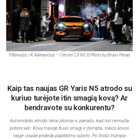
P.Beniušis / K.Adinavičius – Citroen C3 N5 ||| Photo by Bruno Penas
Kaip tas naujas GR Yaris N5 atrodo su
kuriuo turėjote itin smagią kovą? Ar
bendravote su konkurentu?
Automobilis atrodo tikrai įdomiai ir, panašu, kad turi nemažai
potencialo. Kova trasoje buvo smagi ir įtempta, tokios kovos
ralyje visada prideda papildomo azarto. Po finišo trumpai