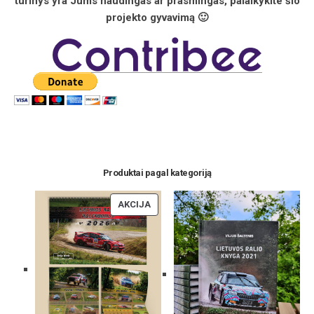
turinys yra Jums naudingas ar prasmingas, palaikykite šio
projekto gyvavimą 🙂
Produktai pagal kategoriją
PRODUKTAS
AKCIJA
SU
NUOLAIDA