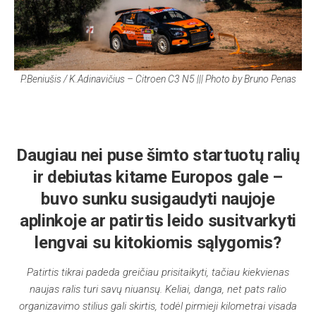
P.Beniušis / K.Adinavičius – Citroen C3 N5 ||| Photo by Bruno Penas
Daugiau nei puse šimto startuotų ralių
ir debiutas kitame Europos gale –
buvo sunku susigaudyti naujoje
aplinkoje ar patirtis leido susitvarkyti
lengvai su kitokiomis sąlygomis?
Patirtis tikrai padeda greičiau prisitaikyti, tačiau kiekvienas
naujas ralis turi savų niuansų. Keliai, danga, net pats ralio
organizavimo stilius gali skirtis, todėl pirmieji kilometrai visada