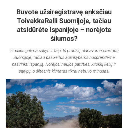
Buvote užsiregistravę anksčiau
ToivakkaRalli Suomijoje, tačiau
atsidūrėte Ispanijoje – norėjote
šilumos?
Iš dalies galima sakyti ir taip. Iš pradžių planavome startuoti
Suomijoje, tačiau pasikeitus aplinkybėms nusprendėme
pasirinkti Ispaniją. Norėjosi naujos patirties, kitokių kelių ir
sąlygų, o šiltesnis klimatas tikrai nebuvo minusas.