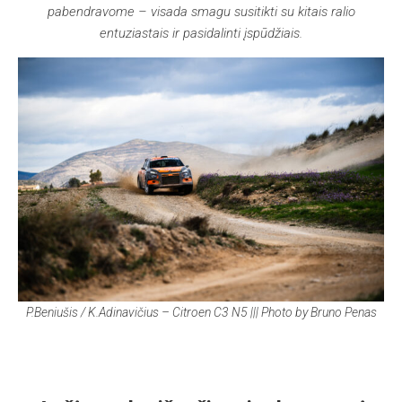
pabendravome – visada smagu susitikti su kitais ralio
entuziastais ir pasidalinti įspūdžiais.
P.Beniušis / K.Adinavičius – Citroen C3 N5 ||| Photo by Bruno Penas