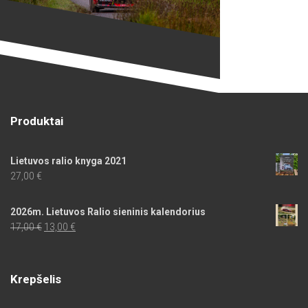
Produktai
Lietuvos ralio knyga 2021
27,00
€
2026m. Lietuvos Ralio sieninis kalendorius
Original
Current
17,00
€
13,00
€
price
price
was:
is:
17,00 €.
13,00 €.
Krepšelis