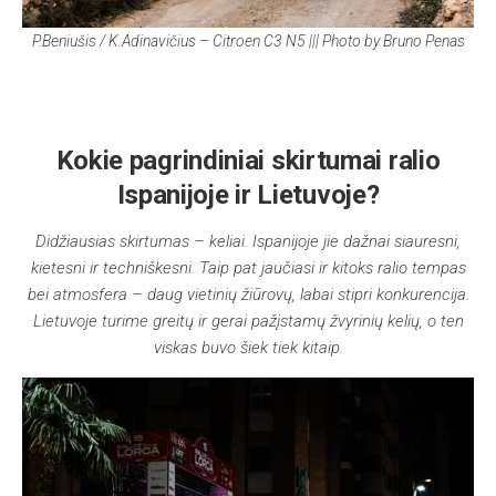
P.Beniušis / K.Adinavičius – Citroen C3 N5 ||| Photo by Bruno Penas
Kokie pagrindiniai skirtumai ralio
Ispanijoje ir Lietuvoje?
Didžiausias skirtumas – keliai. Ispanijoje jie dažnai siauresni,
kietesni ir techniškesni. Taip pat jaučiasi ir kitoks ralio tempas
bei atmosfera – daug vietinių žiūrovų, labai stipri konkurencija.
Lietuvoje turime greitų ir gerai pažįstamų žvyrinių kelių, o ten
viskas buvo šiek tiek kitaip.