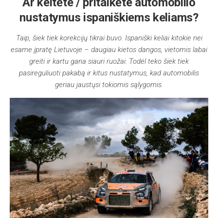
Ar keitėte / pritaikėte automobilio
nustatymus ispaniškiems keliams?
Taip, šiek tiek korekcijų tikrai buvo. Ispaniški keliai kitokie nei
esame įpratę Lietuvoje – daugiau kietos dangos, vietomis labai
greiti ir kartu gana siauri ruožai. Todėl teko šiek tiek
pasireguliuoti pakabą ir kitus nustatymus, kad automobilis
geriau jaustųsi tokiomis sąlygomis.