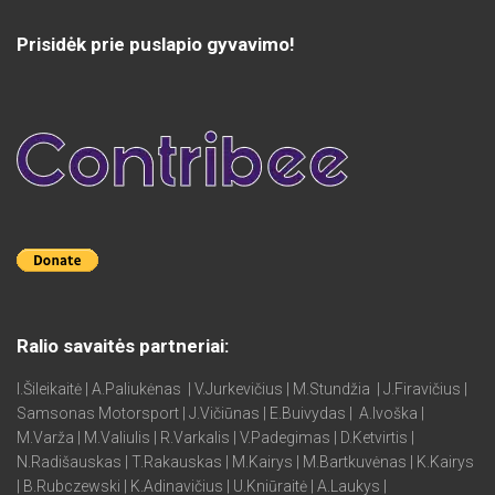
Prisidėk prie puslapio gyvavimo!
Ralio savaitės partneriai:
I.Šileikaitė | A.Paliukėnas | V.Jurkevičius | M.Stundžia | J.Firavičius |
Samsonas Motorsport | J.Vičiūnas | E.Buivydas | A.Ivoška |
M.Varža | M.Valiulis | R.Varkalis | V.Padegimas | D.Ketvirtis |
N.Radišauskas | T.Rakauskas | M.Kairys | M.Bartkuvėnas | K.Kairys
| B.Rubczewski | K.Adinavičius | U.Kniūraitė | A.Laukys |