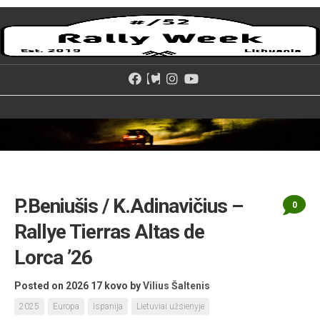
Skip
to
content
P.Beniušis / K.Adinavičius –
0
Rallye Tierras Altas de
Lorca ’26
Posted on 2026 17 kovo
by
Vilius Šaltenis
2025
Europa
Ispanija
Lietuviai užsienyje