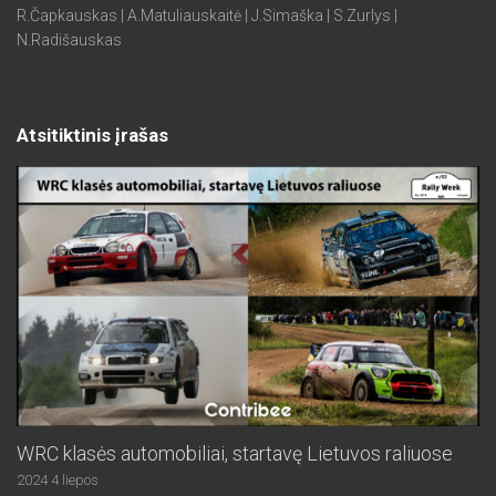
R.Čapkauskas | A.Matuliauskaitė | J.Simaška | S.Zurlys |
N.Radišauskas
Atsitiktinis įrašas
WRC klasės automobiliai, startavę Lietuvos raliuose
2024 4 liepos