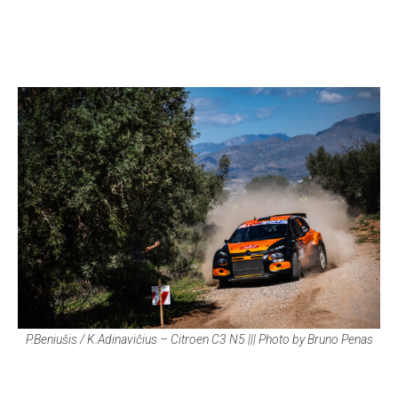
P.Beniušis / K.Adinavičius – Citroen C3 N5 ||| Photo by Bruno Penas