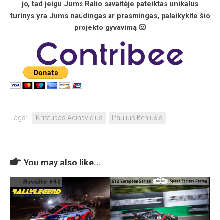
jo, tad jeigu Jums Ralio savaitėje pateiktas unikalus
turinys yra Jums naudingas ar prasmingas, palaikykite šio
projekto gyvavimą 🙂
Tags:
Kristupas Adinavičius
Paulius Beniušis
You may also like...