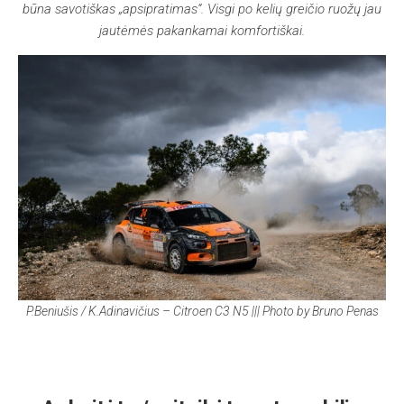
būna savotiškas „apsipratimas“. Visgi po kelių greičio ruožų jau
jautėmės pakankamai komfortiškai.
P.Beniušis / K.Adinavičius – Citroen C3 N5 ||| Photo by Bruno Penas