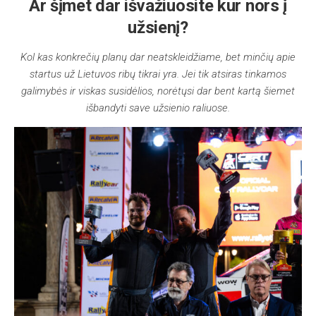
Ar šįmet dar išvažiuosite kur nors į
užsienį?
Kol kas konkrečių planų dar neatskleidžiame, bet minčių apie
startus už Lietuvos ribų tikrai yra. Jei tik atsiras tinkamos
galimybės ir viskas susidėlios, norėtųsi dar bent kartą šiemet
išbandyti save užsienio raliuose.