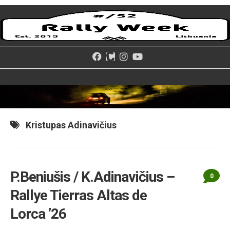
Skip
to
content
Kristupas Adinavičius
P.Beniušis / K.Adinavičius –
0
Rallye Tierras Altas de
Lorca ’26