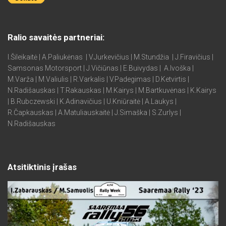
Ralio savaitės partneriai:
I.Šileikaitė | A.Paliukėnas | V.Jurkevičius | M.Stundžia | J.Firavičius |
Samsonas Motorsport | J.Vičiūnas | E.Buivydas | A.Ivoška |
M.Varža | M.Valiulis | R.Varkalis | V.Padegimas | D.Ketvirtis |
N.Radišauskas | T.Rakauskas | M.Kairys | M.Bartkuvėnas | K.Kairys
| B.Rubczewski | K.Adinavičius | U.Kniūraitė | A.Laukys |
R.Čapkauskas | A.Matuliauskaitė | J.Simaška | S.Zurlys |
N.Radišauskas
Atsitiktinis įrašas