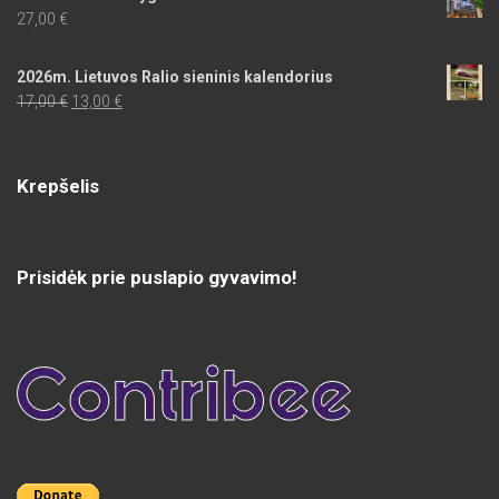
27,00
€
2026m. Lietuvos Ralio sieninis kalendorius
Original
Current
17,00
€
13,00
€
price
price
was:
is:
17,00 €.
13,00 €.
Krepšelis
Prisidėk prie puslapio gyvavimo!