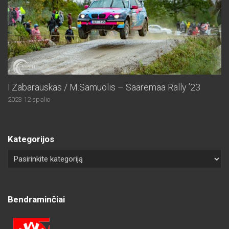
I.Zabarauskas / M.Samuolis – Saaremaa Rally ’23
2023 12 spalio
Kategorijos
Bendraminčiai