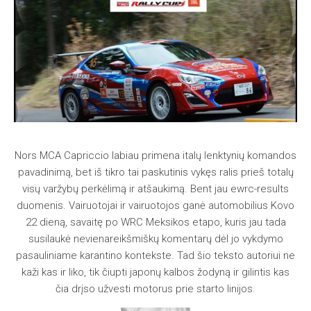
Nors MCA Capriccio labiau primena italų lenktynių komandos
pavadinimą, bet iš tikro tai paskutinis vykęs ralis prieš totalų
visų varžybų perkėlimą ir atšaukimą. Bent jau ewrc-results
duomenis. Vairuotojai ir vairuotojos ganė automobilius Kovo
22 dieną, savaitę po WRC Meksikos etapo, kuris jau tada
susilaukė nevienareikšmiškų komentarų dėl jo vykdymo
pasauliniame karantino kontekste. Tad šio teksto autoriui ne
kaži kas ir liko, tik čiupti japonų kalbos žodyną ir gilintis kas
čia drįso užvesti motorus prie starto linijos.