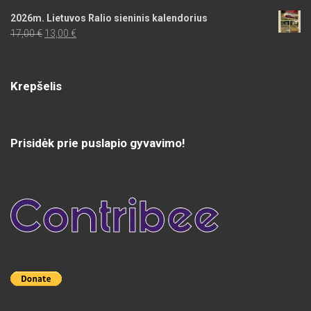
2026m. Lietuvos Ralio sieninis kalendorius
Original
Current
17,00
€
13,00
€
price
price
was:
is:
17,00 €.
13,00 €.
Krepšelis
Prisidėk prie puslapio gyvavimo!