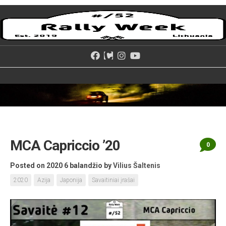
Skip
to
content
MCA Capriccio ’20
0
Posted on 2020 6 balandžio
by
Vilius Šaltenis
2020
Azija
Japonija
Savaitiniai įrašai