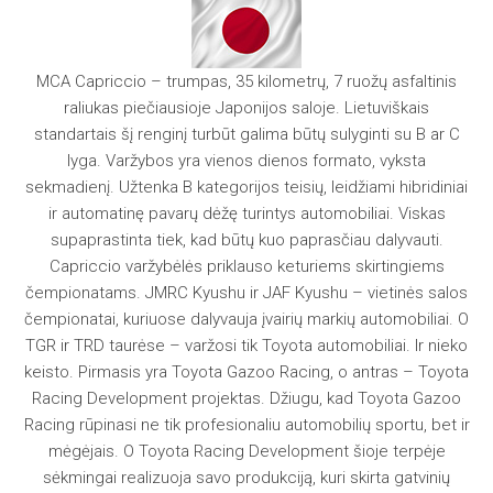
MCA Capriccio – trumpas, 35 kilometrų, 7 ruožų asfaltinis
raliukas piečiausioje Japonijos saloje. Lietuviškais
standartais šį renginį turbūt galima būtų sulyginti su B ar C
lyga. Varžybos yra vienos dienos formato, vyksta
sekmadienį. Užtenka B kategorijos teisių, leidžiami hibridiniai
ir automatinę pavarų dėžę turintys automobiliai. Viskas
supaprastinta tiek, kad būtų kuo paprasčiau dalyvauti.
Capriccio varžybėlės priklauso keturiems skirtingiems
čempionatams. JMRC Kyushu ir JAF Kyushu – vietinės salos
čempionatai, kuriuose dalyvauja įvairių markių automobiliai. O
TGR ir TRD taurėse – varžosi tik Toyota automobiliai. Ir nieko
keisto. Pirmasis yra Toyota Gazoo Racing, o antras – Toyota
Racing Development projektas. Džiugu, kad Toyota Gazoo
Racing rūpinasi ne tik profesionaliu automobilių sportu, bet ir
mėgėjais. O Toyota Racing Development šioje terpėje
sėkmingai realizuoja savo produkciją, kuri skirta gatvinių