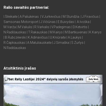
Ralio savaitės partneriai:
I.Šileikaitė | A.Paliukėnas | V.Jurkevičius | M.Stundžia | J.Firavičius |
Samsonas Motorsport | J.Vičiūnas | E.Buivydas | A.Ivoška |
M.Varža | M.Valiulis | R.Varkalis | V.Padegimas | D.Ketvirtis |
N.Radišauskas | T.Rakauskas | M.Kairys | M.Bartkuvėnas | K.Kairys
| B.Rubczewski | K.Adinavičius | U.Kniūraitė | A.Laukys |
R.Čapkauskas | A.Matuliauskaitė | J.Simaška | S.Zurlys |
N.Radišauskas
Atsitiktinis įrašas