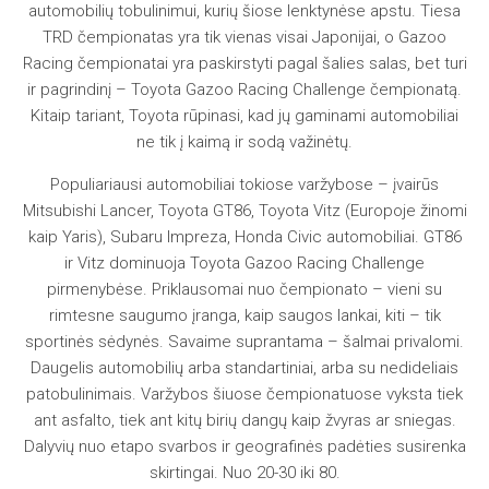
automobilių tobulinimui, kurių šiose lenktynėse apstu. Tiesa
TRD čempionatas yra tik vienas visai Japonijai, o Gazoo
Racing čempionatai yra paskirstyti pagal šalies salas, bet turi
ir pagrindinį – Toyota Gazoo Racing Challenge čempionatą.
Kitaip tariant, Toyota rūpinasi, kad jų gaminami automobiliai
ne tik į kaimą ir sodą važinėtų.
Populiariausi automobiliai tokiose varžybose – įvairūs
Mitsubishi Lancer, Toyota GT86, Toyota Vitz (Europoje žinomi
kaip Yaris), Subaru Impreza, Honda Civic automobiliai. GT86
ir Vitz dominuoja Toyota Gazoo Racing Challenge
pirmenybėse. Priklausomai nuo čempionato – vieni su
rimtesne saugumo įranga, kaip saugos lankai, kiti – tik
sportinės sėdynės. Savaime suprantama – šalmai privalomi.
Daugelis automobilių arba standartiniai, arba su nedideliais
patobulinimais. Varžybos šiuose čempionatuose vyksta tiek
ant asfalto, tiek ant kitų birių dangų kaip žvyras ar sniegas.
Dalyvių nuo etapo svarbos ir geografinės padėties susirenka
skirtingai. Nuo 20-30 iki 80.