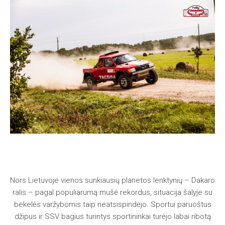
Nors Lietuvoje vienos sunkiausių planetos lenktynių – Dakaro
ralis – pagal populiarumą mušė rekordus, situacija šalyje su
bekelės varžybomis taip neatsispindėjo. Sportui paruoštus
džipus ir SSV bagius turintys sportininkai turėjo labai ribotą