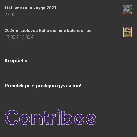
Lietuvos ralio knyga 2021
27,00
€
2026m. Lietuvos Ralio sieninis kalendorius
Original
Current
17,00
€
13,00
€
price
price
was:
is:
17,00 €.
13,00 €.
Krepšelis
Prisidėk prie puslapio gyvavimo!