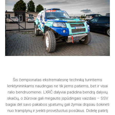
Šis čempionatas ekstremalesnę techniką turintiems
lenktynininkams naudingas ne tik jiems patiems, bet ir visai
ralio bendruomenei. LXRČ dalyviai padidina bendrą dalyvių
skaičių, o žiūrovai gali mėgautis įspūdingais vaizdais – SSV
bagiai dėl savo pakabos ypatumų gali žymiai drąsiau šokinėti
nuo tramplynų ir įveikti provėžuotus posūkius. Didelę patirtį