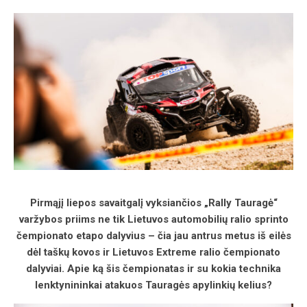
Pirmąjį liepos savaitgalį vyksiančios „Rally Tauragė“
varžybos priims ne tik Lietuvos automobilių ralio sprinto
čempionato etapo dalyvius – čia jau antrus metus iš eilės
dėl taškų kovos ir Lietuvos Extreme ralio čempionato
dalyviai. Apie ką šis čempionatas ir su kokia technika
lenktynininkai atakuos Tauragės apylinkių kelius?