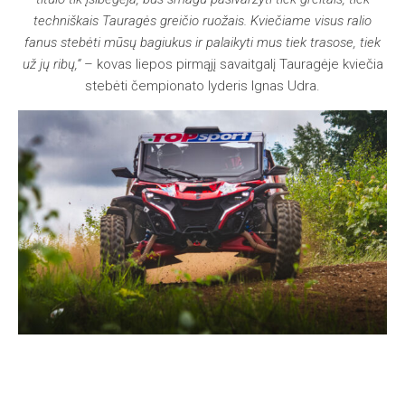
techniškais Tauragės greičio ruožais. Kviečiame visus ralio
fanus stebėti mūsų bagiukus ir palaikyti mus tiek trasose, tiek
už jų ribų,“
– kovas liepos pirmąjį savaitgalį Tauragėje kviečia
stebėti čempionato lyderis Ignas Udra.