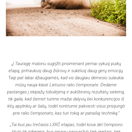
„
Į Tauragę malonu sugrįžti prisimenant pernai vykusį puikų
etapą, pritraukusį daug žiūrovų ir sukėlusį daug gerų emocijų.
Taip pat labai džiaugiamės, kad vis daugiau dėmesio sulaukia
mūsų nauja klasė Lietuvos ralio čempionate. Dedame
pastangas į ekipažų tobulėjimą ir aukštesnių rezultatų siekimą,
tik gaila, kad šiemet turime mažai dalyvių bei konkurencijos iš
kitų apylinkių ar šalių, todėl norėtume pakviesti visus prisijungti
prie ralio čempionato, kas turi tokią ar panašią techniką.“
„
Tai bus jau trečiasis LXRČ etapas, todėl kova dėl čempiono
titulo tik įsibėgėja, bus smagu pasivaržyti tiek greitais, tiek