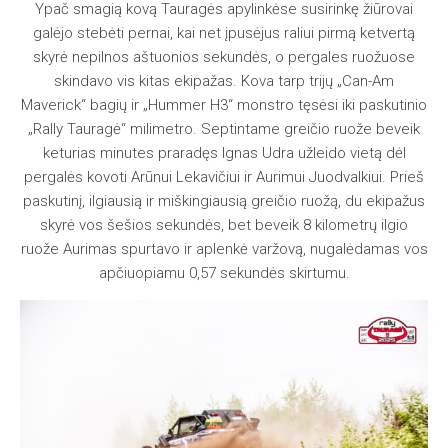
Ypač smagią kovą Tauragės apylinkėse susirinkę žiūrovai
galėjo stebėti pernai, kai net įpusėjus raliui pirmą ketvertą
skyrė nepilnos aštuonios sekundės, o pergales ruožuose
skindavo vis kitas ekipažas. Kova tarp trijų „Can-Am
Maverick“ bagių ir „Hummer H3“ monstro tęsėsi iki paskutinio
„Rally Tauragė“ milimetro. Septintame greičio ruože beveik
keturias minutes praradęs Ignas Udra užleido vietą dėl
pergalės kovoti Arūnui Lekavičiui ir Aurimui Juodvalkiui. Prieš
paskutinį, ilgiausią ir miškingiausią greičio ruožą, du ekipažus
skyrė vos šešios sekundės, bet beveik 8 kilometrų ilgio
ruože Aurimas spurtavo ir aplenkė varžovą, nugalėdamas vos
apčiuopiamu 0,57 sekundės skirtumu.