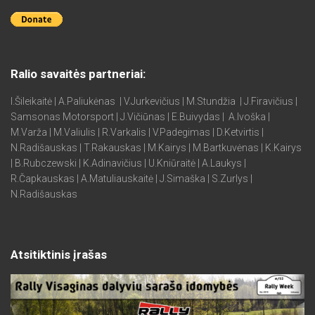
Ralio savaitės partneriai:
I.Šileikaitė | A.Paliukėnas | V.Jurkevičius | M.Stundžia | J.Firavičius |
Samsonas Motorsport | J.Vičiūnas | E.Buivydas | A.Ivoška |
M.Varža | M.Valiulis | R.Varkalis | V.Padegimas | D.Ketvirtis |
N.Radišauskas | T.Rakauskas | M.Kairys | M.Bartkuvėnas | K.Kairys
| B.Rubczewski | K.Adinavičius | U.Kniūraitė | A.Laukys |
R.Čapkauskas | A.Matuliauskaitė | J.Simaška | S.Zurlys |
N.Radišauskas
Atsitiktinis įrašas