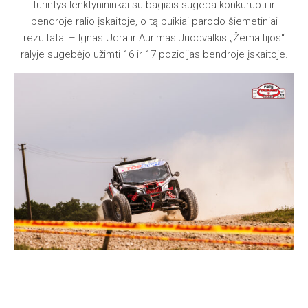
turintys lenktynininkai su bagiais sugeba konkuruoti ir
bendroje ralio įskaitoje, o tą puikiai parodo šiemetiniai
rezultatai – Ignas Udra ir Aurimas Juodvalkis „Žemaitijos“
ralyje sugebėjo užimti 16 ir 17 pozicijas bendroje įskaitoje.