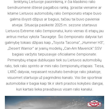
lenktynių Lietuvoje pasirinkimą, ir čia klasikinio ralio
bendruomenė ištiesė pagalbos ranką. Įprastai viename ar
kitame Lietuvos automobilių ralio čempionato etape buvo
galima išvysti džipus ar bagius, tačiau tai buvo pavieniai
atvejai. Situacija pasikeitė 2025 m. sezone startavus
Lietuvos Extreme ralio čempionatui, kurio vienas iš etapų jau
antrus metus vyksta Tauragėje. Šio čempionato dalyviai turi
galimybę tokiais džipais kaip „Toyota Tacoma“, „Hummer H3“,
„Desert Warrior“ ar įvairių modelių „Can-Am Maverick“ SSV
bagiais varžytis tarpusavyje oficialiame čempionate.
Pirmenybių etapai dubliuojasi tiek su Lietuvos automobilių
ralio, tiek ralio sprinto ar mini ralio čempionatų etapais. Tiesa,
LXRČ dalyviai, nepaisant rezultato bendroje ralio įskaitoje,
visuomet startuoja už pagrindinio kanalo. Visi šie sportiniai
automobiliai ir bagiai kaip tik ir skirti prastos kokybės dangai,
kuri kartais lieka pravažiavus visam ralio kanalui.