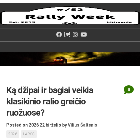
Skip
to
content
Ką džipai ir bagiai veikia
0
klasikinio ralio greičio
ruožuose?
Posted on 2026 22 birželio
by
Vilius Šaltenis
2026
LARSČ