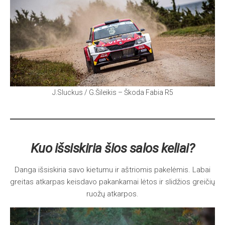
J.Sluckus / G.Šileikis – Škoda Fabia R5
Kuo išsiskiria šios salos keliai?
Danga išsiskiria savo kietumu ir aštriomis pakelėmis. Labai
greitas atkarpas keisdavo pakankamai lėtos ir slidžios greičių
ruožų atkarpos.