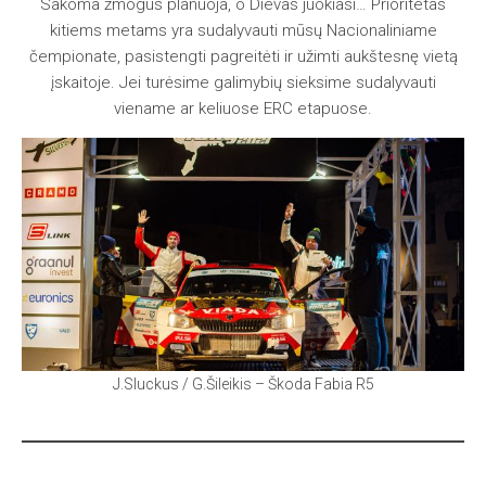
Sakoma žmogus planuoja, o Dievas juokiasi… Prioritetas
kitiems metams yra sudalyvauti mūsų Nacionaliniame
čempionate, pasistengti pagreitėti ir užimti aukštesnę vietą
įskaitoje. Jei turėsime galimybių sieksime sudalyvauti
viename ar keliuose ERC etapuose.
J.Sluckus / G.Šileikis – Škoda Fabia R5