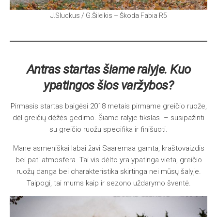
J.Sluckus / G.Šileikis – Škoda Fabia R5
Antras startas šiame ralyje. Kuo
ypatingos šios varžybos?
Pirmasis startas baigėsi 2018 metais pirmame greičio ruože,
dėl greičių dėžės gedimo. Šiame ralyje tikslas – susipažinti
su greičio ruožų specifika ir finišuoti.
Mane asmeniškai labai žavi Saaremaa gamta, kraštovaizdis
bei pati atmosfera. Tai vis dėlto yra ypatinga vieta, greičio
ruožų danga bei charakteristika skirtinga nei mūsų šalyje.
Taipogi, tai mums kaip ir sezono uždarymo šventė.