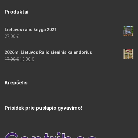
Produktai
Lietuvos ralio knyga 2021
27,00
€
2026m. Lietuvos Ralio sieninis kalendorius
Original
Current
17,00
€
13,00
€
price
price
was:
is:
17,00 €.
13,00 €.
Krepšelis
Prisidėk prie puslapio gyvavimo!