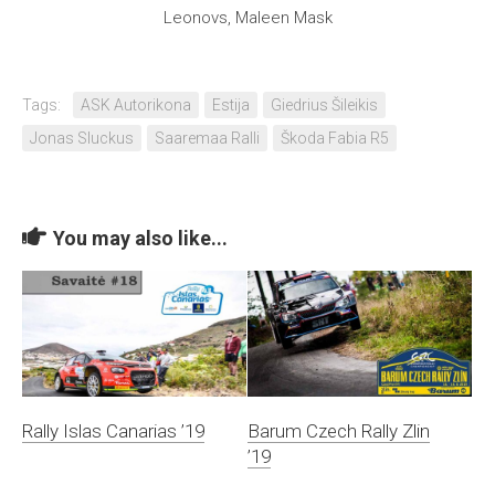
Leonovs, Maleen Mask
Tags:
ASK Autorikona
Estija
Giedrius Šileikis
Jonas Sluckus
Saaremaa Ralli
Škoda Fabia R5
You may also like...
Rally Islas Canarias ’19
Barum Czech Rally Zlin
’19