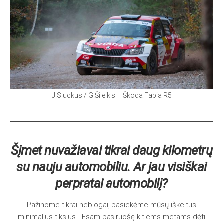
J.Sluckus / G.Šileikis – Škoda Fabia R5
Šįmet nuvažiavai tikrai daug kilometrų
su nauju automobiliu. Ar jau visiškai
perpratai automobilį?
Pažinome tikrai neblogai, pasiekėme mūsų iškeltus
minimalius tikslus. Esam pasiruošę kitiems metams dėti