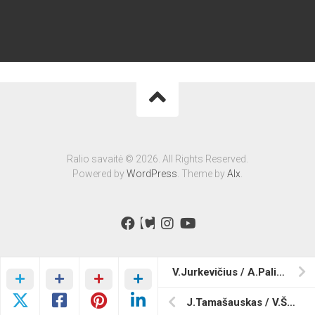
Ralio savaitė © 2026. All Rights Reserved.
Powered by
WordPress
. Theme by
Alx
.
V.Jurkevičius / A.Paliukėnas – Saaremaa Ralli ’21
J.Tamašauskas / V.Šmigelskas – Saaremaa Ralli ’21