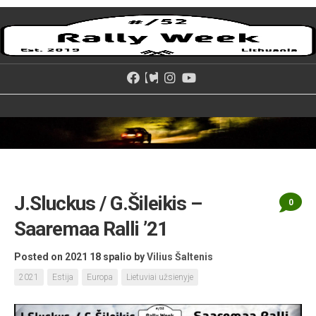
Skip
to
content
J.Sluckus / G.Šileikis –
0
Saaremaa Ralli ’21
Posted on 2021 18 spalio
by
Vilius Šaltenis
2021
Estija
Europa
Lietuviai užsienyje