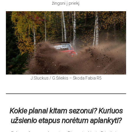
žingsni į priekį.
J.Sluckus / G.Šileikis – Škoda Fabia R5
Kokie planai kitam sezonui? Kuriuos
užsienio etapus norėtum aplankyti?