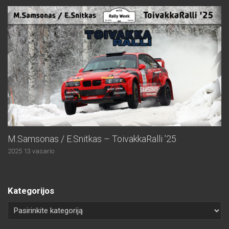
M.Samsonas / E.Snitkas – ToivakkaRalli ’25
2025 13 vasario
Kategorijos