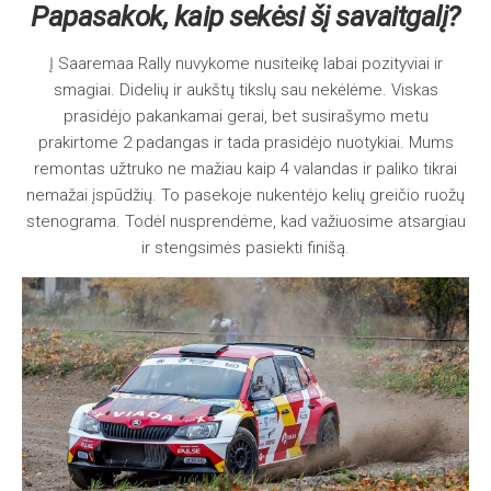
Papasakok, kaip sekėsi šį savaitgalį?
Į Saaremaa Rally nuvykome nusiteikę labai pozityviai ir
smagiai. Didelių ir aukštų tikslų sau nekėlėme. Viskas
prasidėjo pakankamai gerai, bet susirašymo metu
prakirtome 2 padangas ir tada prasidėjo nuotykiai. Mums
remontas užtruko ne mažiau kaip 4 valandas ir paliko tikrai
nemažai įspūdžių. To pasekoje nukentėjo kelių greičio ruožų
stenograma. Todėl nusprendėme, kad važiuosime atsargiau
ir stengsimės pasiekti finišą.