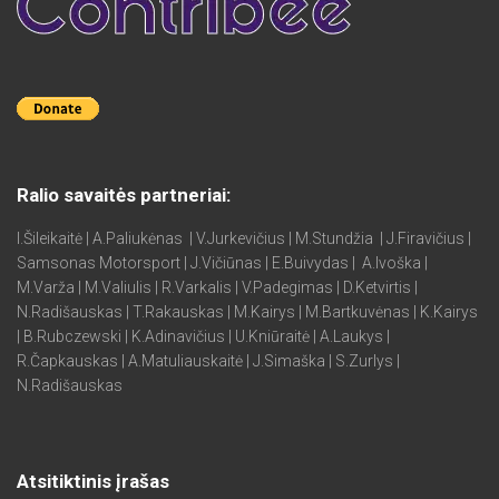
Ralio savaitės partneriai:
I.Šileikaitė | A.Paliukėnas | V.Jurkevičius | M.Stundžia | J.Firavičius |
Samsonas Motorsport | J.Vičiūnas | E.Buivydas | A.Ivoška |
M.Varža | M.Valiulis | R.Varkalis | V.Padegimas | D.Ketvirtis |
N.Radišauskas | T.Rakauskas | M.Kairys | M.Bartkuvėnas | K.Kairys
| B.Rubczewski | K.Adinavičius | U.Kniūraitė | A.Laukys |
R.Čapkauskas | A.Matuliauskaitė | J.Simaška | S.Zurlys |
N.Radišauskas
Atsitiktinis įrašas