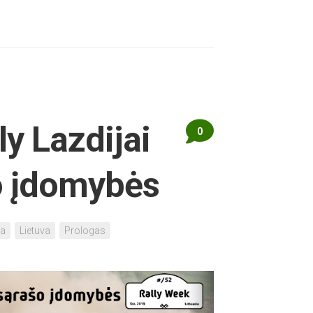
ly Lazdijai
0
o įdomybės
pa
Lietuva
Prologas