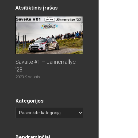
Atsitiktinis įrašas
Savaitė #1 – Jännerrallye
’23
2023 9 sausio
Kategorijos
Bendraminčiai