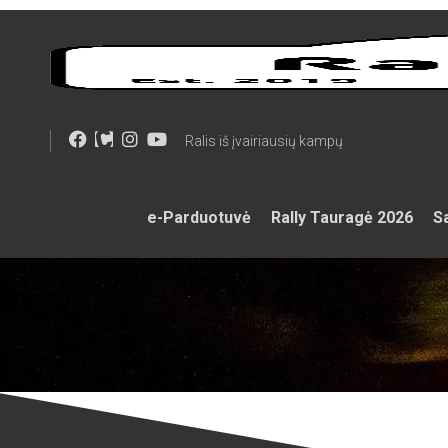
Skip
to
content
Ralis iš įvairiausių kampų
e-Parduotuvė
Rally Tauragė 2026
Sa