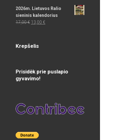
2026m. Lietuvos Ralio
sieninis kalendorius
Original
Current
17,00
€
13,00
€
price
price
was:
is:
17,00 €.
13,00 €.
Krepšelis
Prisidėk prie puslapio
gyvavimo!