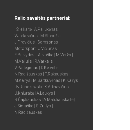
Ralio savaitės partneriai:
I.Šileikaitė | A.Paliukėnas |
V.Jurkevičius | M.Stundžia |
J.Firavičius | Samsonas
Motorsport | J.Vičiūnas |
E.Buivydas | A.Ivoška | M.Varža |
M.Valiulis | R.Varkalis |
V.Padegimas | D.Ketvirtis |
N.Radišauskas | T.Rakauskas |
M.Kairys | M.Bartkuvėnas | K.Kairys
| B.Rubczewski | K.Adinavičius |
U.Kniūraitė | A.Laukys |
R.Čapkauskas | A.Matuliauskaitė |
J.Simaška | S.Zurlys |
N.Radišauskas