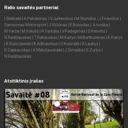
Ralio savaitės partneriai:
I.Šileikaitė | A.Paliukėnas | V.Jurkevičius | M.Stundžia | J.Firavičius |
Samsonas Motorsport | J.Vičiūnas | E.Buivydas | A.Ivoška |
M.Varža | M.Valiulis | R.Varkalis | V.Padegimas | D.Ketvirtis |
N.Radišauskas | T.Rakauskas | M.Kairys | M.Bartkuvėnas | K.Kairys
| B.Rubczewski | K.Adinavičius | U.Kniūraitė | A.Laukys |
R.Čapkauskas | A.Matuliauskaitė | J.Simaška | S.Zurlys |
N.Radišauskas
Atsitiktinis įrašas