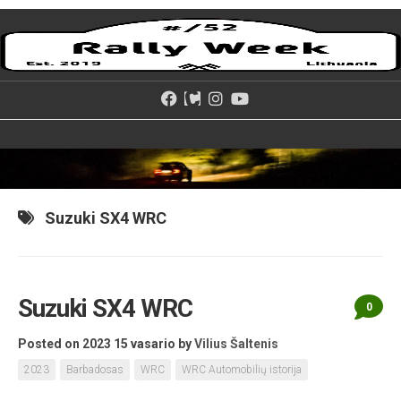
Skip
to
content
Suzuki SX4 WRC
Suzuki SX4 WRC
0
Posted on 2023 15 vasario
by
Vilius Šaltenis
2023
Barbadosas
WRC
WRC Automobilių istorija