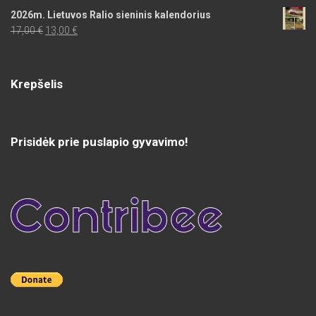
2026m. Lietuvos Ralio sieninis kalendorius
Original
Current
17,00
€
13,00
€
price
price
was:
is:
17,00 €.
13,00 €.
Krepšelis
Prisidėk prie puslapio gyvavimo!