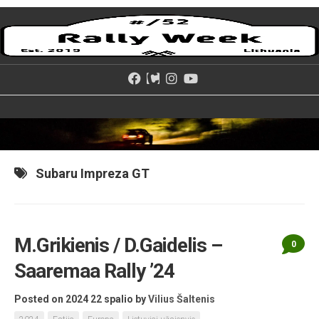
Skip
to
content
Subaru Impreza GT
M.Grikienis / D.Gaidelis –
0
Saaremaa Rally ’24
Posted on 2024 22 spalio
by
Vilius Šaltenis