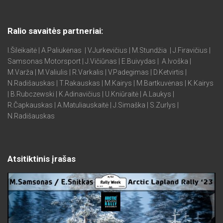
Ralio savaitės partneriai:
I.Šileikaitė | A.Paliukėnas | V.Jurkevičius | M.Stundžia | J.Firavičius |
Samsonas Motorsport | J.Vičiūnas | E.Buivydas | A.Ivoška |
M.Varža | M.Valiulis | R.Varkalis | V.Padegimas | D.Ketvirtis |
N.Radišauskas | T.Rakauskas | M.Kairys | M.Bartkuvėnas | K.Kairys
| B.Rubczewski | K.Adinavičius | U.Kniūraitė | A.Laukys |
R.Čapkauskas | A.Matuliauskaitė | J.Simaška | S.Zurlys |
N.Radišauskas
Atsitiktinis įrašas