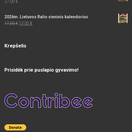
27,00
€
2026m. Lietuvos Ralio sieninis kalendorius
Original
Current
17,00
€
13,00
€
price
price
was:
is:
17,00 €.
13,00 €.
Krepšelis
Prisidėk prie puslapio gyvavimo!