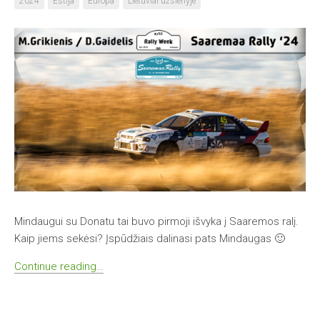
2024
Estija
Europa
Lietuviai užsienyje
Mindaugui su Donatu tai buvo pirmoji išvyka į Saaremos ralį.
Kaip jiems sekėsi? Įspūdžiais dalinasi pats Mindaugas 🙂
Continue reading…