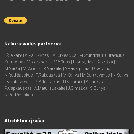
Ralio savaitės partneriai:
I.Šileikaitė | A.Paliukėnas | V.Jurkevičius | M.Stundžia | J.Firavičius |
Samsonas Motorsport | J.Vičiūnas | E.Buivydas | A.Ivoška |
M.Varža | M.Valiulis | R.Varkalis | V.Padegimas | D.Ketvirtis |
N.Radišauskas | T.Rakauskas | M.Kairys | M.Bartkuvėnas | K.Kairys
| B.Rubczewski | K.Adinavičius | U.Kniūraitė | A.Laukys |
R.Čapkauskas | A.Matuliauskaitė | J.Simaška | S.Zurlys |
N.Radišauskas
Atsitiktinis įrašas