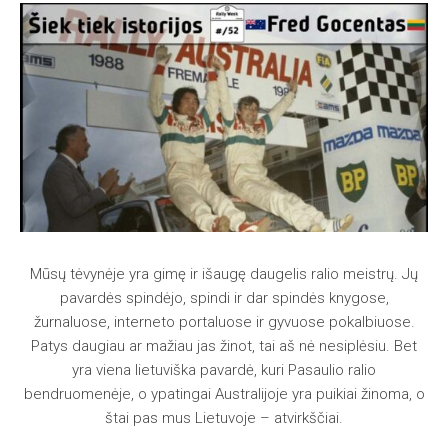
Mūsų tėvynėje yra gimę ir išaugę daugelis ralio meistrų. Jų
pavardės spindėjo, spindi ir dar spindės knygose,
žurnaluose, interneto portaluose ir gyvuose pokalbiuose.
Patys daugiau ar mažiau jas žinot, tai aš nė nesiplėsiu. Bet
yra viena lietuviška pavardė, kuri Pasaulio ralio
bendruomenėje, o ypatingai Australijoje yra puikiai žinoma, o
štai pas mus Lietuvoje – atvirkščiai.