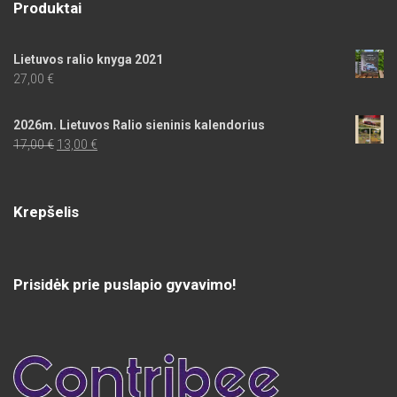
Produktai
Lietuvos ralio knyga 2021
27,00
€
2026m. Lietuvos Ralio sieninis kalendorius
Original
Current
17,00
€
13,00
€
price
price
was:
is:
17,00 €.
13,00 €.
Krepšelis
Prisidėk prie puslapio gyvavimo!