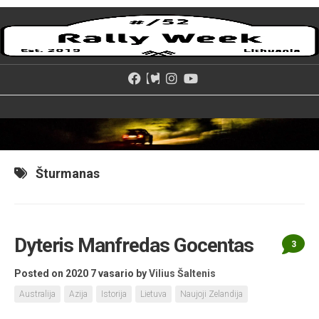
Skip
to
content
Šturmanas
Dyteris Manfredas Gocentas
3
Posted on 2020 7 vasario
by
Vilius Šaltenis
Australija
Azija
Istorija
Lietuva
Naujoji Zelandija