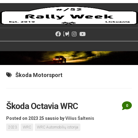
Skip
to
content
Škoda Motorsport
Škoda Octavia WRC
0
Posted on 2023 25 sausio
by
Vilius Šaltenis
2023
WRC
WRC Automobilių istorija