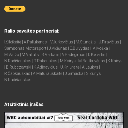
Ralio savaitės partneriai:
I.Šileikaitė | A.Paliukėnas | V.Jurkevičius | M.Stundžia | J.Firavičius |
Samsonas Motorsport | J.Vičiūnas | E.Buivydas | A.Ivoška |
M.Varža | M.Valiulis | R.Varkalis | V.Padegimas | D.Ketvirtis |
N.Radišauskas | T.Rakauskas | M.Kairys | M.Bartkuvėnas | K.Kairys
| B.Rubczewski | K.Adinavičius | U.Kniūraitė | A.Laukys |
R.Čapkauskas | A.Matuliauskaitė | J.Simaška | S.Zurlys |
N.Radišauskas
Atsitiktinis įrašas