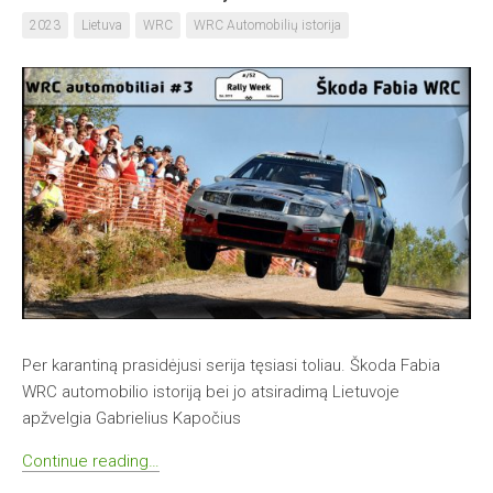
2023
Lietuva
WRC
WRC Automobilių istorija
Per karantiną prasidėjusi serija tęsiasi toliau. Škoda Fabia
WRC automobilio istoriją bei jo atsiradimą Lietuvoje
apžvelgia Gabrielius Kapočius
Continue reading…