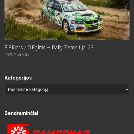
E.Blūms / D.Eglitis – Rally Žemaitija ’23
2023 7 birželio
Kategorijos
Bendraminčiai