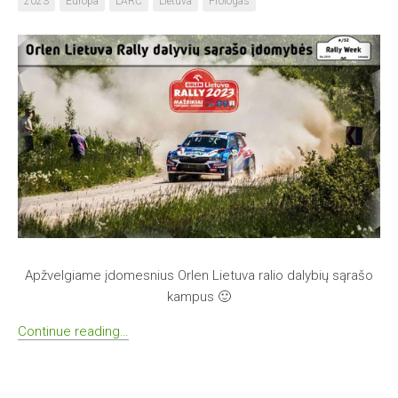
2023
Europa
LARČ
Lietuva
Prologas
Apžvelgiame įdomesnius Orlen Lietuva ralio dalybių sąrašo
kampus 🙂
Continue reading…