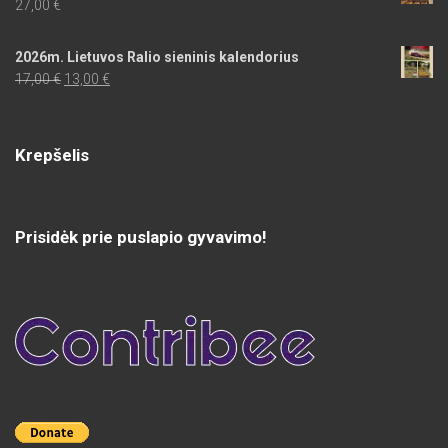
27,00
€
2026m. Lietuvos Ralio sieninis kalendorius
Original
Current
17,00
€
13,00
€
price
price
was:
is:
17,00 €.
13,00 €.
Krepšelis
Prisidėk prie puslapio gyvavimo!