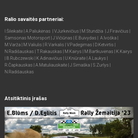
Ralio savaitės partneriai:
I.Šileikaitė | A.Paliukėnas | V.Jurkevičius | M.Stundžia | J.Firavičius |
Samsonas Motorsport | J.Vičiūnas | E.Buivydas | A.Ivoška |
M.Varža | M.Valiulis | R.Varkalis | V.Padegimas | D.Ketvirtis |
N.Radišauskas | T.Rakauskas | M.Kairys | M.Bartkuvėnas | K.Kairys
| B.Rubczewski | K.Adinavičius | U.Kniūraitė | A.Laukys |
R.Čapkauskas | A.Matuliauskaitė | J.Simaška | S.Zurlys |
N.Radišauskas
Atsitiktinis įrašas