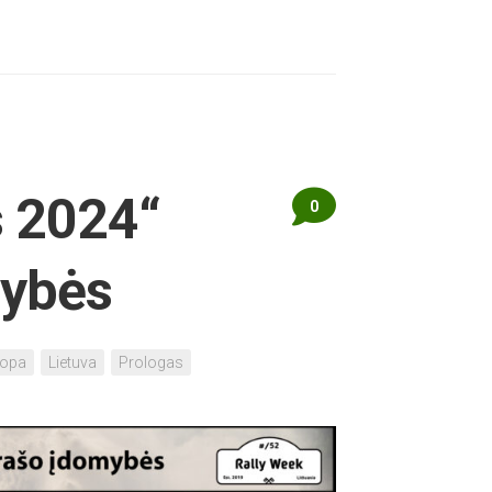
s 2024“
0
mybės
ropa
Lietuva
Prologas