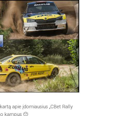
 kartą apie įdomiausius „CBet Rally
ašo kampus 🙂