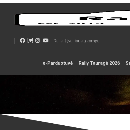
Skip
to
content
Ralis iš įvairiausių kampų
e-Parduotuvė
Rally Tauragė 2026
Sa