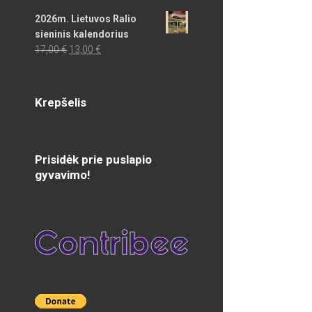
2026m. Lietuvos Ralio
sieninis kalendorius
Original
Current
17,00
€
13,00
€
price
price
was:
is:
17,00 €.
13,00 €.
Krepšelis
Prisidėk prie puslapio
gyvavimo!