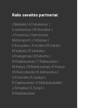
Ralio savaitės partneriai:
I.Šileikaitė | A.Paliukėnas |
V.Jurkevičius | M.Stundžia |
J.Firavičius | Samsonas
Motorsport | J.Vičiūnas |
E.Buivydas | A.Ivoška | M.Varža |
M.Valiulis | R.Varkalis |
V.Padegimas | D.Ketvirtis |
N.Radišauskas | T.Rakauskas |
M.Kairys | M.Bartkuvėnas | K.Kairys
| B.Rubczewski | K.Adinavičius |
U.Kniūraitė | A.Laukys |
R.Čapkauskas | A.Matuliauskaitė |
J.Simaška | S.Zurlys |
N.Radišauskas