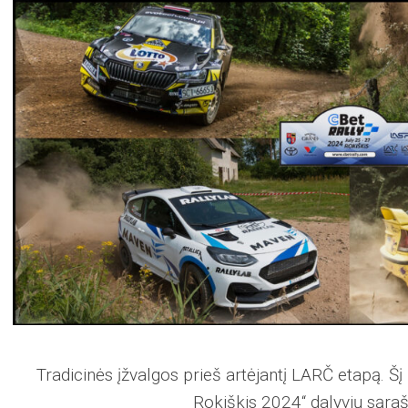
Tradicinės įžvalgos prieš artėjantį LARČ etapą. Šį
Rokiškis 2024“ dalyvių sąr