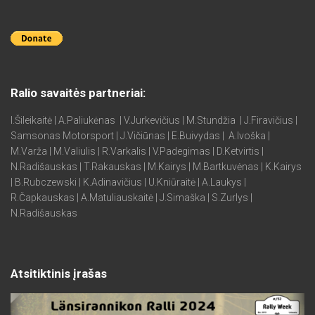
Ralio savaitės partneriai:
I.Šileikaitė | A.Paliukėnas | V.Jurkevičius | M.Stundžia | J.Firavičius |
Samsonas Motorsport | J.Vičiūnas | E.Buivydas | A.Ivoška |
M.Varža | M.Valiulis | R.Varkalis | V.Padegimas | D.Ketvirtis |
N.Radišauskas | T.Rakauskas | M.Kairys | M.Bartkuvėnas | K.Kairys
| B.Rubczewski | K.Adinavičius | U.Kniūraitė | A.Laukys |
R.Čapkauskas | A.Matuliauskaitė | J.Simaška | S.Zurlys |
N.Radišauskas
Atsitiktinis įrašas