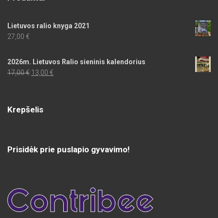
Lietuvos ralio knyga 2021
27,00
€
2026m. Lietuvos Ralio sieninis kalendorius
Original
Current
17,00
€
13,00
€
price
price
was:
is:
17,00 €.
13,00 €.
Krepšelis
Prisidėk prie puslapio gyvavimo!