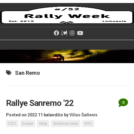
Skip
to
content
San Remo
Rallye Sanremo ’22
0
Posted on 2022 11 balandžio
by
Vilius Šaltenis
2022
Europa
Italija
Savaitiniai įrašai
WRC