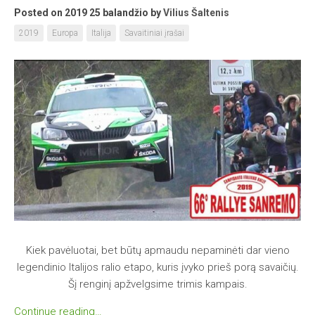
Posted on 2019 25 balandžio
by
Vilius Šaltenis
2019
Europa
Italija
Savaitiniai įrašai
Kiek pavėluotai, bet būtų apmaudu nepaminėti dar vieno
legendinio Italijos ralio etapo, kuris įvyko prieš porą savaičių.
Šį renginį apžvelgsime trimis kampais.
Continue reading…