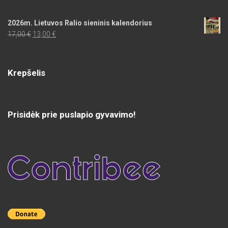
2026m. Lietuvos Ralio sieninis kalendorius
Original
Current
17,00
€
13,00
€
price
price
was:
is:
17,00 €.
13,00 €.
Krepšelis
Prisidėk prie puslapio gyvavimo!