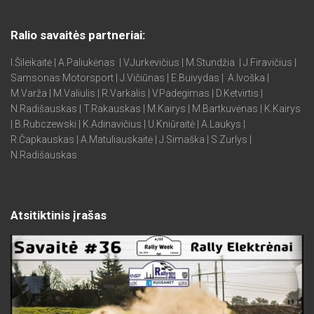
Ralio savaitės partneriai:
I.Šileikaitė | A.Paliukėnas | V.Jurkevičius | M.Stundžia | J.Firavičius |
Samsonas Motorsport | J.Vičiūnas | E.Buivydas | A.Ivoška |
M.Varža | M.Valiulis | R.Varkalis | V.Padegimas | D.Ketvirtis |
N.Radišauskas | T.Rakauskas | M.Kairys | M.Bartkuvėnas | K.Kairys
| B.Rubczewski | K.Adinavičius | U.Kniūraitė | A.Laukys |
R.Čapkauskas | A.Matuliauskaitė | J.Simaška | S.Zurlys |
N.Radišauskas
Atsitiktinis įrašas