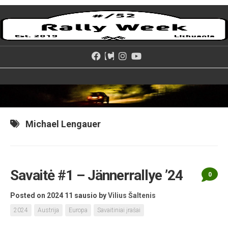
Skip
to
content
Michael Lengauer
Savaitė #1 – Jännerrallye ’24
0
Posted on 2024 11 sausio
by
Vilius Šaltenis
2024
Austrija
Europa
Savaitiniai įrašai