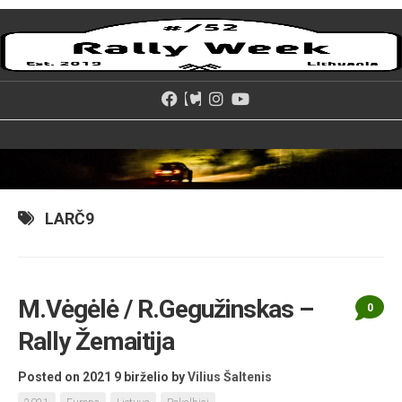
Skip
to
content
LARČ9
M.Vėgėlė / R.Gegužinskas –
0
Rally Žemaitija
Posted on 2021 9 birželio
by
Vilius Šaltenis