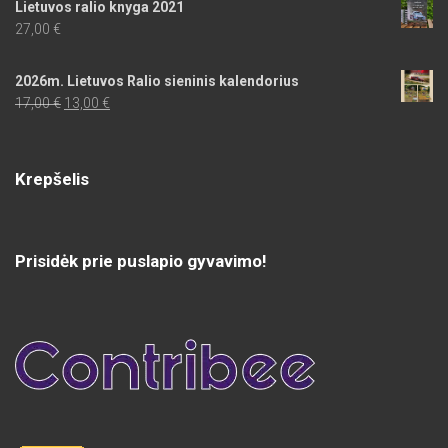
Lietuvos ralio knyga 2021
27,00
€
2026m. Lietuvos Ralio sieninis kalendorius
Original
Current
17,00
€
13,00
€
price
price
was:
is:
17,00 €.
13,00 €.
Krepšelis
Prisidėk prie puslapio gyvavimo!