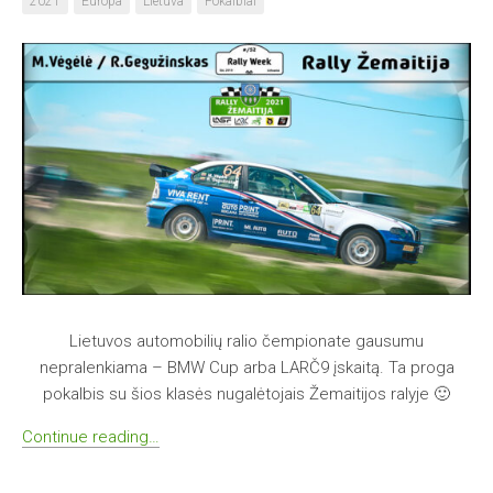
2021
Europa
Lietuva
Pokalbiai
Lietuvos automobilių ralio čempionate gausumu
nepralenkiama – BMW Cup arba LARČ9 įskaitą. Ta proga
pokalbis su šios klasės nugalėtojais Žemaitijos ralyje 🙂
Continue reading…