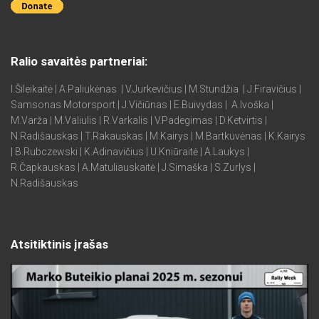
Ralio savaitės partneriai:
I.Šileikaitė | A.Paliukėnas | V.Jurkevičius | M.Stundžia | J.Firavičius |
Samsonas Motorsport | J.Vičiūnas | E.Buivydas | A.Ivoška |
M.Varža | M.Valiulis | R.Varkalis | V.Padegimas | D.Ketvirtis |
N.Radišauskas | T.Rakauskas | M.Kairys | M.Bartkuvėnas | K.Kairys
| B.Rubczewski | K.Adinavičius | U.Kniūraitė | A.Laukys |
R.Čapkauskas | A.Matuliauskaitė | J.Simaška | S.Zurlys |
N.Radišauskas
Atsitiktinis įrašas