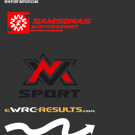
Bendraminčiai