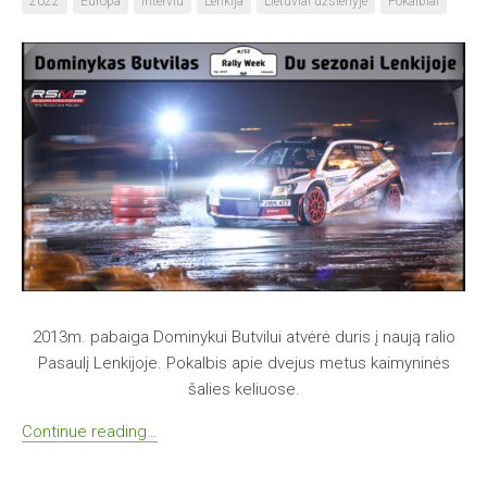
2022
Europa
Interviu
Lenkija
Lietuviai užsienyje
Pokalbiai
2013m. pabaiga Dominykui Butvilui atvėrė duris į naują ralio
Pasaulį Lenkijoje. Pokalbis apie dvejus metus kaimyninės
šalies keliuose.
Continue reading…