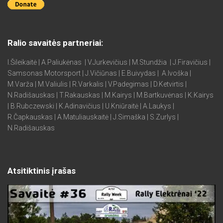
Ralio savaitės partneriai:
I.Šileikaitė | A.Paliukėnas | V.Jurkevičius | M.Stundžia | J.Firavičius |
Samsonas Motorsport | J.Vičiūnas | E.Buivydas | A.Ivoška |
M.Varža | M.Valiulis | R.Varkalis | V.Padegimas | D.Ketvirtis |
N.Radišauskas | T.Rakauskas | M.Kairys | M.Bartkuvėnas | K.Kairys
| B.Rubczewski | K.Adinavičius | U.Kniūraitė | A.Laukys |
R.Čapkauskas | A.Matuliauskaitė | J.Simaška | S.Zurlys |
N.Radišauskas
Atsitiktinis įrašas