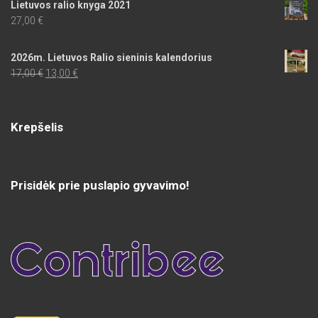
Lietuvos ralio knyga 2021
27,00
€
2026m. Lietuvos Ralio sieninis kalendorius
Original
Current
17,00
€
13,00
€
price
price
was:
is:
17,00 €.
13,00 €.
Krepšelis
Prisidėk prie puslapio gyvavimo!