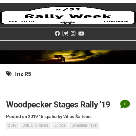
Skip
to
content
Iriz R5
Woodpecker Stages Rally ’19
0
Posted on 2019 15 spalio
by
Vilius Šaltenis
2019
Didžioji Britanija
Europa
Savaitiniai įrašai