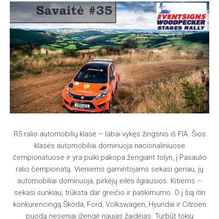
R5 ralio automobilių klasė – labai vykęs žingsnis iš FIA. Šios
klasės automobiliai dominuoja nacionaliniuose
čempionatuose ir yra puiki pakopa žengiant tolyn, į Pasaulio
ralio čempionatą. Vieniems gamintojams sekasi geriau, jų
automobiliai dominuoja, pirkėjų eilės ilgiausios. Kitiems –
sekasi sunkiau, trūksta dar greičio ir patikimumo. O į šią itin
konkurencingą Škoda, Ford, Volkswagen, Hyundai ir Citroen
puodą neseniai įžengė naujas žaidėjas. Turbūt tokių