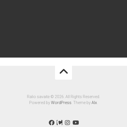
Ralio savaitė © 2026. All Rights Reserved.
Powered by
WordPress
. Theme by
Alx
.