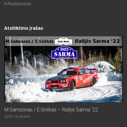
N.Radišauskas
Atsitiktinis įrašas
M.Samsonas / E.Snitkas – Ralljis Sarma ’22
2022 14 vasario