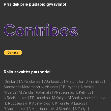
Prisidėk prie puslapio gyvavimo!
Ralio savaitės partneriai:
I.Šileikaitė | A.Paliukėnas | V.Jurkevičius | M.Stundžia | J.Firavičius |
Samsonas Motorsport | J.Vičiūnas | E.Buivydas | A.Ivoška |
M.Varža | M.Valiulis | R.Varkalis | V.Padegimas | D.Ketvirtis |
N.Radišauskas | T.Rakauskas | M.Kairys | M.Bartkuvėnas | K.Kairys
| B.Rubczewski | K.Adinavičius | U.Kniūraitė | A.Laukys |
R.Čapkauskas | A.Matuliauskaitė | J.Simaška | S.Zurlys |