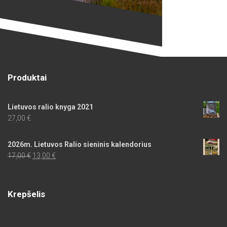
Produktai
Lietuvos ralio knyga 2021
27,00
€
2026m. Lietuvos Ralio sieninis kalendorius
Original
Current
17,00
€
13,00
€
price
price
was:
is:
17,00 €.
13,00 €.
Krepšelis