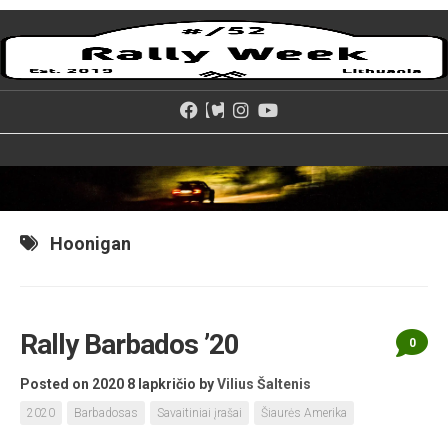
Skip
to
content
Hoonigan
Rally Barbados ’20
0
Posted on 2020 8 lapkričio
by
Vilius Šaltenis
2020
Barbadosas
Savaitiniai įrašai
Šiaurės Amerika