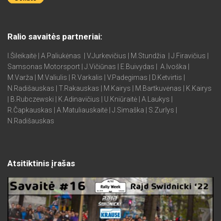
Ralio savaitės partneriai:
I.Šileikaitė | A.Paliukėnas | V.Jurkevičius | M.Stundžia | J.Firavičius |
Samsonas Motorsport | J.Vičiūnas | E.Buivydas | A.Ivoška |
M.Varža | M.Valiulis | R.Varkalis | V.Padegimas | D.Ketvirtis |
N.Radišauskas | T.Rakauskas | M.Kairys | M.Bartkuvėnas | K.Kairys
| B.Rubczewski | K.Adinavičius | U.Kniūraitė | A.Laukys |
R.Čapkauskas | A.Matuliauskaitė | J.Simaška | S.Zurlys |
N.Radišauskas
Atsitiktinis įrašas