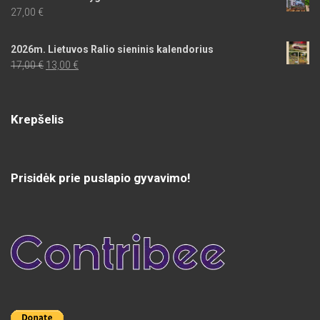
27,00
€
2026m. Lietuvos Ralio sieninis kalendorius
Original
Current
17,00
€
13,00
€
price
price
was:
is:
17,00 €.
13,00 €.
Krepšelis
Prisidėk prie puslapio gyvavimo!