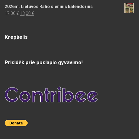
2026m. Lietuvos Ralio sieninis kalendorius
Original
Current
17,00
€
13,00
€
price
price
was:
is:
17,00 €.
13,00 €.
Krepšelis
Prisidėk prie puslapio gyvavimo!