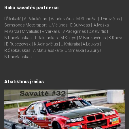
Ralio savaitės partneriai:
I.Šileikaitė | A.Paliukėnas | V.Jurkevičius | M.Stundžia | J.Firavičius |
Samsonas Motorsport | J.Vičiūnas | E.Buivydas | A.Ivoška |
M.Varža | M.Valiulis | R.Varkalis | V.Padegimas | D.Ketvirtis |
N.Radišauskas | T.Rakauskas | M.Kairys | M.Bartkuvėnas | K.Kairys
| B.Rubczewski | K.Adinavičius | U.Kniūraitė | A.Laukys |
R.Čapkauskas | A.Matuliauskaitė | J.Simaška | S.Zurlys |
N.Radišauskas
Atsitiktinis įrašas