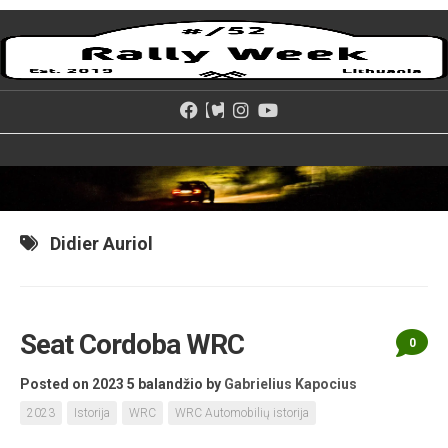
Skip
to
content
Didier Auriol
Seat Cordoba WRC
0
Posted on 2023 5 balandžio
by
Gabrielius Kapocius
2023
Istorija
WRC
WRC Automobilių istorija