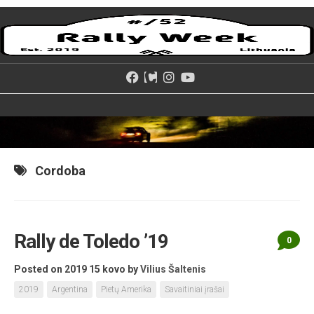
Skip
to
content
Cordoba
Rally de Toledo ’19
0
Posted on 2019 15 kovo
by
Vilius Šaltenis
2019
Argentina
Pietų Amerika
Savaitiniai įrašai