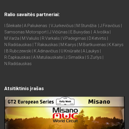
Ralio savaitės partneriai:
I.Šileikaitė | A.Paliukėnas | V.Jurkevičius | M.Stundžia | J.Firavičius |
Samsonas Motorsport | J.Vičiūnas | E.Buivydas | A.Ivoška |
M.Varža | M.Valiulis | R.Varkalis | V.Padegimas | D.Ketvirtis |
N.Radišauskas | T.Rakauskas | M.Kairys | M.Bartkuvėnas | K.Kairys
| B.Rubczewski | K.Adinavičius | U.Kniūraitė | A.Laukys |
R.Čapkauskas | A.Matuliauskaitė | J.Simaška | S.Zurlys |
N.Radišauskas
Atsitiktinis įrašas