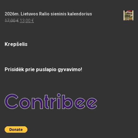
2026m. Lietuvos Ralio sieninis kalendorius
Original
Current
17,00
€
13,00
€
price
price
was:
is:
17,00 €.
13,00 €.
Krepšelis
Prisidėk prie puslapio gyvavimo!