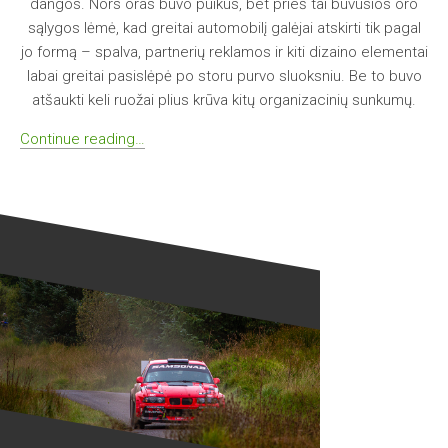
dangos. Nors oras buvo puikus, bet prieš tai buvusios oro
sąlygos lėmė, kad greitai automobilį galėjai atskirti tik pagal
jo formą – spalva, partnerių reklamos ir kiti dizaino elementai
labai greitai pasislėpė po storu purvo sluoksniu. Be to buvo
atšaukti keli ruožai plius krūva kitų organizacinių sunkumų.
Continue reading…