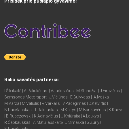
Prisidėk prie puslapio gyvavimo!
Ralio savaitės partneriai:
I.Šileikaitė | A.Paliukėnas | V.Jurkevičius | M.Stundžia | J.Firavičius |
Samsonas Motorsport | J.Vičiūnas | E.Buivydas | A.Ivoška |
M.Varža | M.Valiulis | R.Varkalis | V.Padegimas | D.Ketvirtis |
N.Radišauskas | T.Rakauskas | M.Kairys | M.Bartkuvėnas | K.Kairys
| B.Rubczewski | K.Adinavičius | U.Kniūraitė | A.Laukys |
R.Čapkauskas | A.Matuliauskaitė | J.Simaška | S.Zurlys |
N.Radišauskas