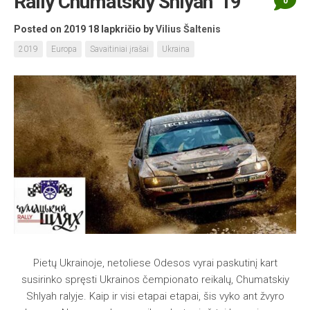
Rally Chumatskiy Shlyah ’19
0
Posted on 2019 18 lapkričio
by
Vilius Šaltenis
2019
Europa
Savaitiniai įrašai
Ukraina
Pietų Ukrainoje, netoliese Odesos vyrai paskutinį kart
susirinko spręsti Ukrainos čempionato reikalų, Chumatskiy
Shlyah ralyje. Kaip ir visi etapai etapai, šis vyko ant žvyro