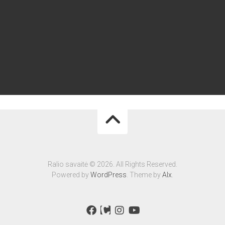
Ralio savaitė © 2026. All Rights Reserved.
Powered by
WordPress
. Theme by
Alx
.