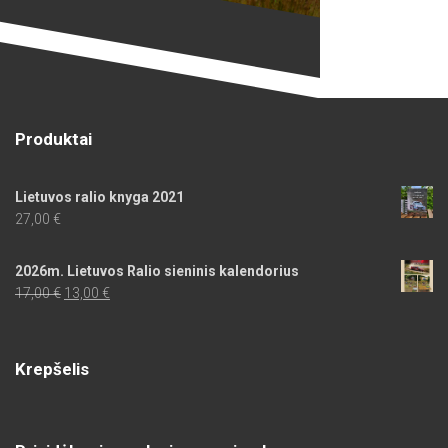
Produktai
Lietuvos ralio knyga 2021
27,00
€
2026m. Lietuvos Ralio sieninis kalendorius
Original
Current
17,00
€
13,00
€
price
price
was:
is:
17,00 €.
13,00 €.
Krepšelis