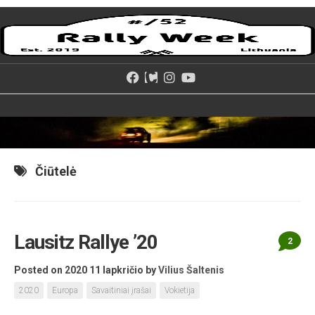
Skip
to
content
Čiūtelė
Lausitz Rallye ’20
2
Posted on 2020 11 lapkričio
by
Vilius Šaltenis
2020
Europa
Savaitiniai įrašai
Vokietija