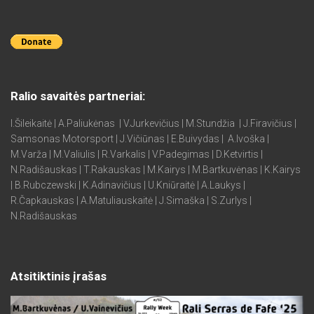
Ralio savaitės partneriai:
I.Šileikaitė | A.Paliukėnas | V.Jurkevičius | M.Stundžia | J.Firavičius |
Samsonas Motorsport | J.Vičiūnas | E.Buivydas | A.Ivoška |
M.Varža | M.Valiulis | R.Varkalis | V.Padegimas | D.Ketvirtis |
N.Radišauskas | T.Rakauskas | M.Kairys | M.Bartkuvėnas | K.Kairys
| B.Rubczewski | K.Adinavičius | U.Kniūraitė | A.Laukys |
R.Čapkauskas | A.Matuliauskaitė | J.Simaška | S.Zurlys |
N.Radišauskas
Atsitiktinis įrašas