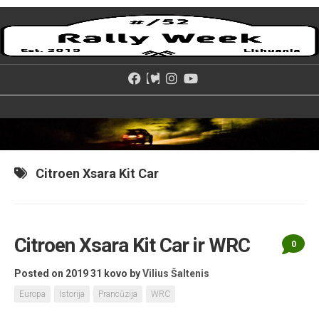
Skip
to
content
Citroen Xsara Kit Car
Citroen Xsara Kit Car ir WRC
0
Posted on 2019 31 kovo
by
Vilius Šaltenis
Europa
Istorija
Prancūzija
WRC