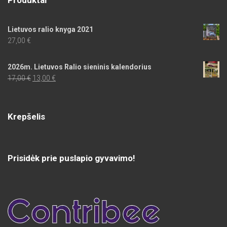
Produktai
Lietuvos ralio knyga 2021
27,00
€
2026m. Lietuvos Ralio sieninis kalendorius
Original
Current
17,00
€
13,00
€
price
price
was:
is:
17,00 €.
13,00 €.
Krepšelis
Prisidėk prie puslapio gyvavimo!