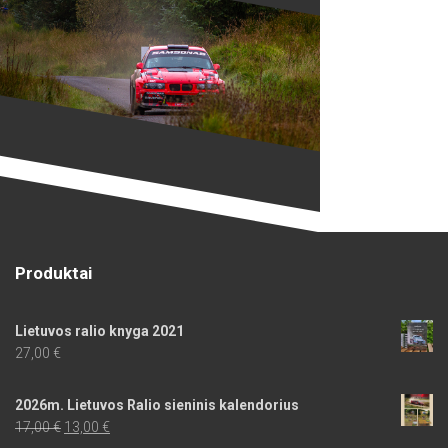
Produktai
Lietuvos ralio knyga 2021
27,00
€
2026m. Lietuvos Ralio sieninis kalendorius
Original
Current
17,00
€
13,00
€