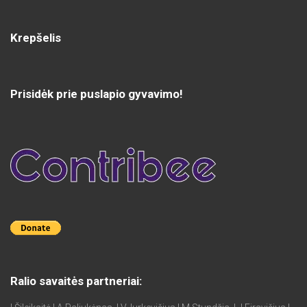
price
price
was:
is:
17,00 €.
13,00 €.
Krepšelis
Prisidėk prie puslapio gyvavimo!
Ralio savaitės partneriai: