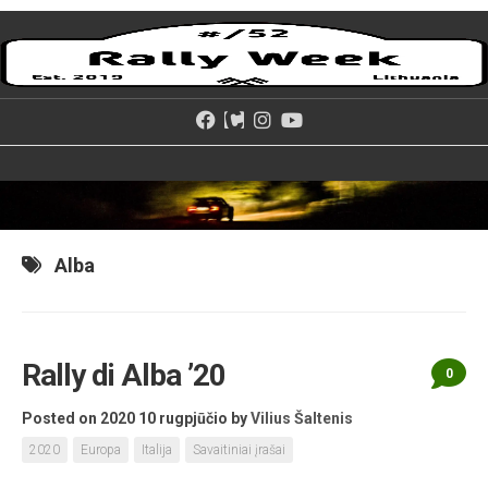
Skip
to
content
Alba
Rally di Alba ’20
0
Posted on 2020 10 rugpjūčio
by
Vilius Šaltenis
2020
Europa
Italija
Savaitiniai įrašai