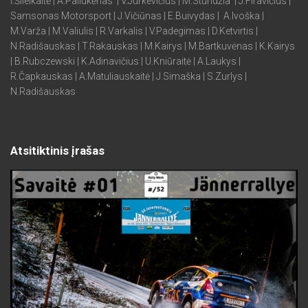
I.Šileikaitė | A.Paliukėnas | V.Jurkevičius | M.Stundžia | J.Firavičius |
Samsonas Motorsport | J.Vičiūnas | E.Buivydas | A.Ivoška |
M.Varža | M.Valiulis | R.Varkalis | V.Padegimas | D.Ketvirtis |
N.Radišauskas | T.Rakauskas | M.Kairys | M.Bartkuvėnas | K.Kairys
| B.Rubczewski | K.Adinavičius | U.Kniūraitė | A.Laukys |
R.Čapkauskas | A.Matuliauskaitė | J.Simaška | S.Zurlys |
N.Radišauskas
Atsitiktinis įrašas