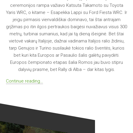
ceremonijos rampa važiavo Katsuta Takamoto su Toyota
Yaris WRC, o kitame – Esapekka Lappi su Ford Fiesta WRC. Ir
jeigu pirmasis vienvaldiškai dominavo, tai štai antrajam
grįžimas po itin ilgos pertraukos baigėsi nuvažiavus visus 300
metrų, turbinai sumanius, kad jai tą dieną išeiginė. Bet štai
vietovė vakarų Italijoje, dažnai vadinama Italijos ralio židiniu,
tarp Genujos ir Turino susilaukė tokios ralio šventės, kurios
bet kuri kita Europos ar Pasaulio šalis galėtų pavydėti.
Europos čempionato etapas šalia Romos jau buvo stipru
dalyvių prasme, bet Rally di Alba – dar kitas lygis.
Continue reading…