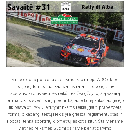
Šis periodas po sienų atidarymo iki pirmojo WRC etapo
Estijoje įdomus tuo, kad įvairūs raliai Europoje, kurie
susilaukdavo tik vietinės reikšmės žvaigždyno, šią vasarą
priima tokius svečius ir jų techniką, apie kurią anksčiau galėjo
tik pasvajoti. WRC lenktynininkams reikia įgauti prabezdėtą
formą, o kadangi testų kiekis yra griežtai reglamentuotas ir
ribotas, tenka sportinių kilometrų ieškotis kitur. Štai viename
vietinės reikšmės Suomijos ralyje per atidarymo