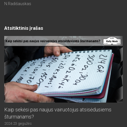
N.Radišauskas
Atsitiktinis įrašas
Kaip sekėsi pas naujus vairuotojus atsisėdusiems
šturmanams?
2024 23 gegužės