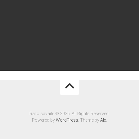
Ralio savaitė © 2026. All Rights Reserved.
Powered by
WordPress
. Theme by
Alx
.