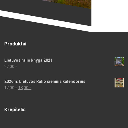
Produktai
Lietuvos ralio knyga 2021
27,00
€
2026m. Lietuvos Ralio sieninis kalendorius
Original
Current
17,00
€
13,00
€
price
price
was:
is:
17,00 €.
13,00 €.
Krepšelis