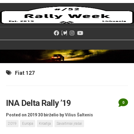
Skip
to
content
Fiat 127
INA Delta Rally ’19
0
Posted on 2019 30 birželio
by
Vilius Šaltenis
2019
Europa
Kroatija
Savaitiniai įrašai