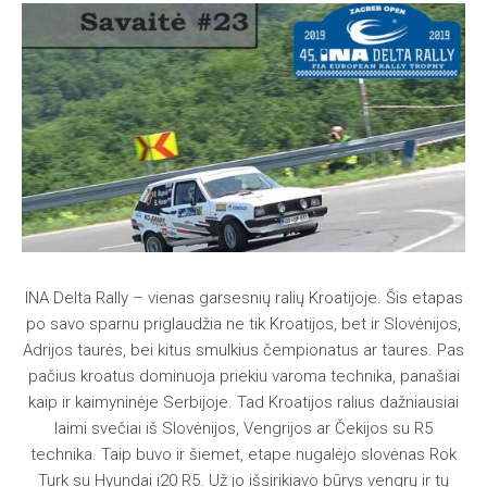
INA Delta Rally – vienas garsesnių ralių Kroatijoje. Šis etapas
po savo sparnu priglaudžia ne tik Kroatijos, bet ir Slovėnijos,
Adrijos taurės, bei kitus smulkius čempionatus ar taures. Pas
pačius kroatus dominuoja priekiu varoma technika, panašiai
kaip ir kaimyninėje Serbijoje. Tad Kroatijos ralius dažniausiai
laimi svečiai iš Slovėnijos, Vengrijos ar Čekijos su R5
technika. Taip buvo ir šiemet, etape nugalėjo slovėnas Rok
Turk su Hyundai i20 R5. Už jo išsirikiavo būrys vengrų ir tų