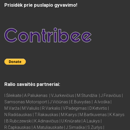
Prisidėk prie puslapio gyvavimo!
Ralio savaitės partneriai:
I.Šileikaitė | A.Paliukėnas | V.Jurkevičius | M.Stundžia | J.Firavičius |
Samsonas Motorsport | J.Vičiūnas | E.Buivydas | A.Ivoška |
M.Varža | M.Valiulis | R.Varkalis | V.Padegimas | D.Ketvirtis |
N.Radišauskas | T.Rakauskas | M.Kairys | M.Bartkuvėnas | K.Kairys
| B.Rubczewski | K.Adinavičius | U.Kniūraitė | A.Laukys |
R.Čapkauskas | A.Matuliauskaitė | J.Simaška | S.Zurlys |