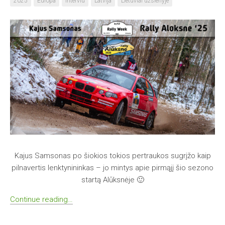
2025
Europa
Interviu
Latvija
Lietuviai užsienyje
Kajus Samsonas po šiokios tokios pertraukos sugrįžo kaip
pilnavertis lenktynininkas – jo mintys apie pirmąjį šio sezono
startą Alūksnėje 🙂
Continue reading…