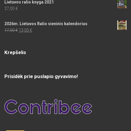
Lietuvos ralio knyga 2021
27,00
€
2026m. Lietuvos Ralio sieninis kalendorius
Original
Current
17,00
€
13,00
€
price
price
was:
is:
17,00 €.
13,00 €.
Krepšelis
Prisidėk prie puslapio gyvavimo!