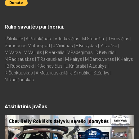
Ralio savaitės partneriai:
I.Šileikaitė | A.Paliukėnas | V.Jurkevičius | M.Stundžia | J.Firavičius |
Samsonas Motorsport | J.Vičiūnas | E.Buivydas | A.Ivoška |
M.Varža | M.Valiulis | R.Varkalis | V.Padegimas | D.Ketvirtis |
N.Radišauskas | T.Rakauskas | M.Kairys | M.Bartkuvėnas | K.Kairys
| B.Rubczewski | K.Adinavičius | U.Kniūraitė | A.Laukys |
R.Čapkauskas | A.Matuliauskaitė | J.Simaška | S.Zurlys |
N.Radišauskas
Atsitiktinis įrašas