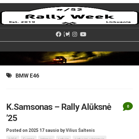
Skip
to
content
BMW E46
K.Samsonas – Rally Alūksnė
0
’25
Posted on 2025 17 sausio
by
Vilius Šaltenis